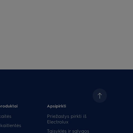
produktai
Apsipirkti
aitės
Priežastys pirkti iš
Electrolux
kaitlentės
Taisyklės ir sąlygos