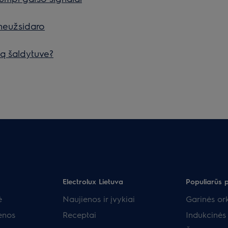
 neužsidaro
ą šaldytuve?
Electrolux Lietuva
Populiarūs 
ė
Naujienos ir įvykiai
Garinės ork
enos
Receptai
Indukcinės 