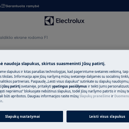
s
Garantuota ramybė
aldiklio ekrane rodoma F1
rane rodoma F1
nė naudoja slapukus, skirtus suasmeninti Jūsų patirtį.
me slapukus ir kitas panašias technologijas, kad pagerintume svetainės veikimą, taip
s tikslais. Informacija apie Jūsų naršymą mūsų svetainėje dalijamės su socialinių tinkl
litikos partneriais. Paspaudę „Leisti visus slapukus“ sutinkate su slapukų naudojimu
Užsisakykite re
 Jūsų patirtį
svetainėje, pritaikyti
ypatingus pasiūlymus
ir teikti Jums personalizuo
ęsti nepriėmus“ blokuojate nebūtinus slapukus, todėl Jūsų naršymo patirtis ir mūsų t
Baigėsi prietaiso 
ali būti apribotos. Daugiau informacijos rasite mūsų
Slapukų pranešime
ir
Duomenų
os pranešimas F1
pasirūpinti jo rem
je
.
įeina mokestis už i
papildomų išlaidų
Slapukų nustatymai
Leisti visus slapukus