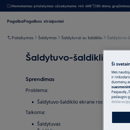
Nemokamas pristatymas užsakymams virš 40€
30 dienų grąžinima
Pagalba
Pagalbos straipsniai
Palaikymas
Šaldymas
Šaldytuvai su šaldikliu
Šaldytuvo-š
Šaldytuvo-šaldiklio ek
Ši svetai
Mes naudoja
ir rinkodaro
Sprendimas
duomenų ana
suasmeninti
Problema:
Paspaudę „T
paslaugos g
Šaldytuvo-šaldiklio ekrane rodomas klaid
deklaracijo
Taikoma:
Šaldytuvas