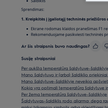
Šaldiklis
Sprendimas:
1. Kreipkitės į įgaliotąjį techninės priežiūros
Ekrane rodomas klaidos pranešimas F1 re
Rekomenduojame pasikviesti techninės pri
Ar šis straipsnis buvo naudingas?
Susiję straipsniai
Per aukšta temperatūra šaldytuve-šaldiklyj
Mano šaldytuvo ir (arba) šaldiklio priekiniai 
Mano šaldytuve-šaldiklyje neveikia apšvie
Kokia yra optimali temperatūra šaldytuve ir 
Per žema temperatūra šaldytuve-šaldiklyje
Šaldytuvas–šaldiklis rodo aliarmą: dega ra
mirksi trikampio simbolis arba skleidžiami t