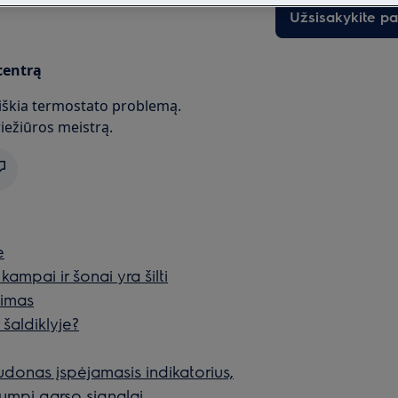
Užsisakykite p
 centrą
iškia termostato problemą.
ežiūros meistrą.
e
kampai ir šonai yra šilti
timas
šaldiklyje?
udonas įspėjamasis indikatorius,
rumpi garso signalai