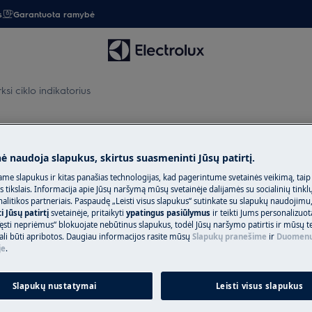
s
Garantuota ramybė
si ciklo indikatorius
klo indikatorius
nė naudoja slapukus, skirtus suasmeninti Jūsų patirtį.
me slapukus ir kitas panašias technologijas, kad pagerintume svetainės veikimą, taip
s tikslais. Informacija apie Jūsų naršymą mūsų svetainėje dalijamės su socialinių tinkl
Užsisakykite re
litikos partneriais. Paspaudę „Leisti visus slapukus“ sutinkate su slapukų naudojimu
 Jūsų patirtį
svetainėje, pritaikyti
ypatingus pasiūlymus
ir teikti Jums personalizuo
ęsti nepriėmus“ blokuojate nebūtinus slapukus, todėl Jūsų naršymo patirtis ir mūsų t
Baigėsi prietaiso 
ali būti apribotos. Daugiau informacijos rasite mūsų
Slapukų pranešime
ir
Duomenų
putė
pasirūpinti jo rem
je
.
įeina mokestis už i
papildomų išlaidų
Slapukų nustatymai
Leisti visus slapukus