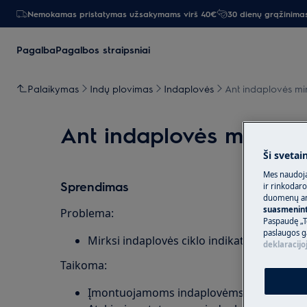
Nemokamas pristatymas užsakymams virš 40€
30 dienų grąžinima
Pagalba
Pagalbos straipsniai
Palaikymas
Indų plovimas
Indaplovės
Ant indaplovės mirk
Ant indaplovės mirksi ci
Ši svetai
Mes naudoja
Sprendimas
ir rinkodaro
duomenų ana
suasmeninti
Problema:
Paspaudę „T
paslaugos g
Mirksi indaplovės ciklo indikatoriaus lem
deklaracijo
Taikoma:
Įmontuojamoms indaplovėms