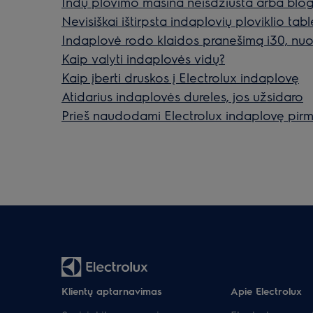
Indų plovimo mašina neišdžiūsta arba blog
Nevisiškai ištirpsta indaplovių ploviklio tab
Indaplovė rodo klaidos pranešimą i30, nuo
Kaip valyti indaplovės vidų?
Kaip įberti druskos į Electrolux indaplovę
Atidarius indaplovės dureles, jos užsidaro
Prieš naudodami Electrolux indaplovę pirm
Klientų aptarnavimas
Apie Electrolux