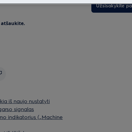
Užsisakykite p
 atšaukite.
ia iš naujo nustatyti
garso signalas
mo indikatorius („Machine