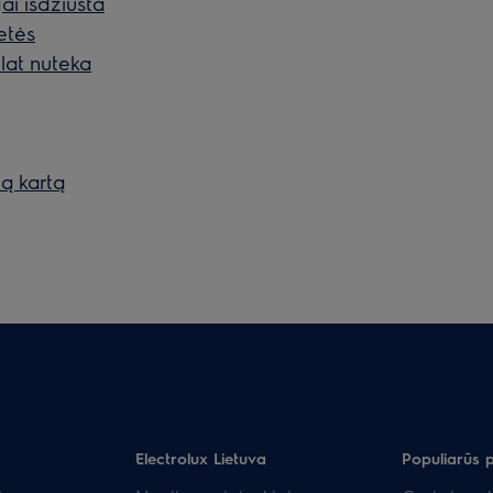
ai išdžiūsta
letės
lat nuteka
ą kartą
Electrolux Lietuva
Populiarūs 