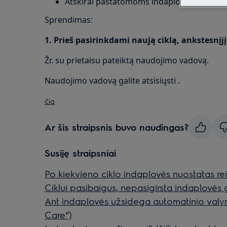
Atskirai pastatomoms indaplovėms
Sprendimas:
1. Prieš pasirinkdami naują ciklą, ankstesnįjį
Žr. su prietaisu pateiktą naudojimo vadovą.
Naudojimo vadovą galite atsisiųsti .
čia
Ar šis straipsnis buvo naudingas?
Susiję straipsniai
Po kiekvieno ciklo indaplovės nuostatas reik
Ciklui pasibaigus, nepasigirsta indaplovės 
Ant indaplovės užsidega automatinio valy
Care“)