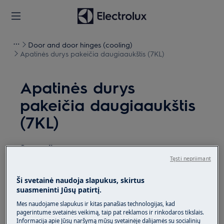
Door and door hinges (cooling)
Apatinės durys pakeičia daugiaaukštis (7KL)
Apatinės durys
pakeičia daugiaaukštis
(7KL)
Sprendimas
Tęsti nepriimant
Prieš atlikdami techninę priežiūrą, išjunkite prietaisą
ir atjunkite maitinimo kištuką iš
lizdo.
Ši svetainė naudoja slapukus, skirtus
suasmeninti Jūsų patirtį.
Perkeldami prietaisus visada būkite atsargūs,
Mes naudojame slapukus ir kitas panašias technologijas, kad
sunkiems prietaisams judėti reikia dviem asmenims.
pagerintume svetainės veikimą, taip pat reklamos ir rinkodaros tikslais.
Informacija apie Jūsų naršymą mūsų svetainėje dalijamės su socialinių