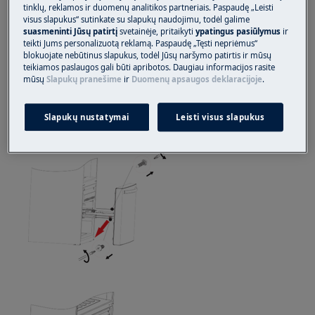
tinklų, reklamos ir duomenų analitikos partneriais. Paspaudę „Leisti
Visada mūvėkite apsaugines pirštines ir uždarą
visus slapukus“ sutinkate su slapukų naudojimu, todėl galime
avalynę.
suasmeninti Jūsų patirtį
svetainėje, pritaikyti
ypatingus pasiūlymus
ir
teikti Jums personalizuotą reklamą. Paspaudę „Tęsti nepriėmus“
Atkreipkite dėmesį, kad netinkamas remontas ar
blokuojate nebūtinus slapukus, todėl Jūsų naršymo patirtis ir mūsų
teikiamos paslaugos gali būti apribotos. Daugiau informacijos rasite
neprofesionalus remontas gali turėti saugos
mūsų
Slapukų pranešime
ir
Duomenų apsaugos deklaracijoje
.
pasekmių
Apatinių durų keitimas
Slapukų nustatymai
Leisti visus slapukus