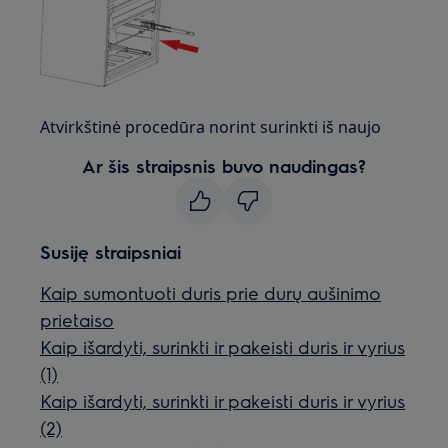
Atvirkštinė procedūra norint surinkti iš naujo
Ar šis straipsnis buvo naudingas?
Susiję straipsniai
Kaip sumontuoti duris prie durų aušinimo
prietaiso
Kaip išardyti, surinkti ir pakeisti duris ir vyrius
(1)
Kaip išardyti, surinkti ir pakeisti duris ir vyrius
(2)