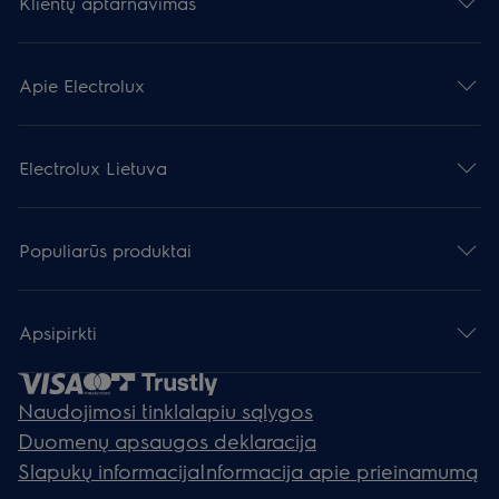
Klientų aptarnavimas
Apie Electrolux
Electrolux Lietuva
Populiarūs produktai
Apsipirkti
Naudojimosi tinklalapiu sąlygos
Duomenų apsaugos deklaracija
Slapukų informacija
Informacija apie prieinamumą