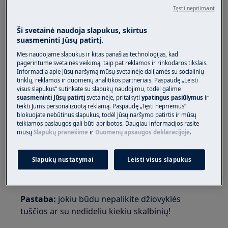
Tęsti nepriimant
Skalbiniai neišdžiovinami
Taikoma:
Ši svetainė naudoja slapukus, skirtus
suasmeninti Jūsų patirtį.
Ventiliuojamosioms džiovyklėms
Mes naudojame slapukus ir kitas panašias technologijas, kad
Kondensacinėms džiovyklėms
pagerintume svetainės veikimą, taip pat reklamos ir rinkodaros tikslais.
Informacija apie Jūsų naršymą mūsų svetainėje dalijamės su socialinių
Džiovyklėms su šilumos siurbliu
tinklų, reklamos ir duomenų analitikos partneriais. Paspaudę „Leisti
visus slapukus“ sutinkate su slapukų naudojimu, todėl galime
Sprendimas:
suasmeninti Jūsų patirtį
svetainėje, pritaikyti
ypatingus pasiūlymus
ir
teikti Jums personalizuotą reklamą. Paspaudę „Tęsti nepriėmus“
1. Nedėkite sausų skalbinių į prietaisą.
blokuojate nebūtinus slapukus, todėl Jūsų naršymo patirtis ir mūsų
teikiamos paslaugos gali būti apribotos. Daugiau informacijos rasite
Vos drėgnus skalbinius būtinai džiovinkite
mūsų
Slapukų pranešime
ir
Duomenų apsaugos deklaracijoje
.
naudodami laiku valdomą programą.
Slapukų nustatymai
Leisti visus slapukus
Pastaba:
būtinai pasirinkite trumpą džiovinimo
laiką, kitaip skalbiniai gali perkaisti ir susitraukti!
Pastaba:
jokiu būdu nepalikite džiovyklės
tuščios ar su nedideliu kiekiu skalbinių!