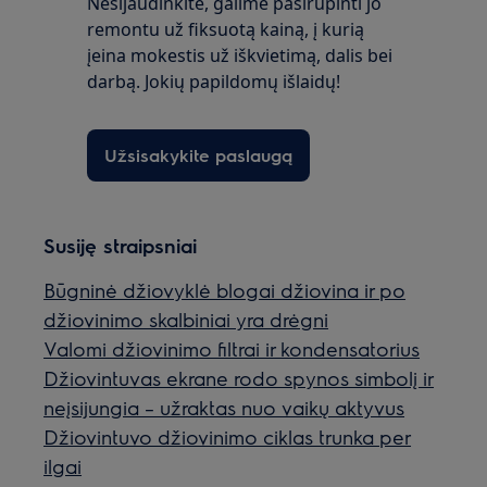
Nesijaudinkite, galime pasirūpinti jo
remontu už fiksuotą kainą, į kurią
įeina mokestis už iškvietimą, dalis bei
darbą. Jokių papildomų išlaidų!
Užsisakykite paslaugą
Susiję straipsniai
Būgninė džiovyklė blogai džiovina ir po
džiovinimo skalbiniai yra drėgni
Valomi džiovinimo filtrai ir kondensatorius
Džiovintuvas ekrane rodo spynos simbolį ir
neįsijungia – užraktas nuo vaikų aktyvus
Džiovintuvo džiovinimo ciklas trunka per
ilgai