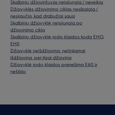
Skalbinių džiovintuvas neįsijungia / neveikia
Džiovyklės džiovinimo ciklas nesibaigia /
nesijaučia, kad drabužiai sausi
Skalbinių džiovyklė neįsijungia po
džiovinimo ciklo
Skalbinių džiovyklė rodo klaidos kodą EHO,
EH0
Džiovyklė neišdžiovina, netinkamai
išdžiovina, per ilgai džiovina
Džiovyklė rodo klaidos pranešimą E60 ir
nešildo