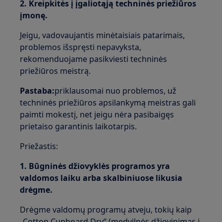
2. Kreipkitės į įgaliotąją techninės priežiūros
įmonę.
Jeigu, vadovaujantis minėtaisiais patarimais,
problemos išspręsti nepavyksta,
rekomenduojame pasikviesti techninės
priežiūros meistrą.
Pastaba:
priklausomai nuo problemos, už
techninės priežiūros apsilankymą meistras gali
paimti mokestį, net jeigu nėra pasibaigęs
prietaiso garantinis laikotarpis.
Priežastis:
1. Būgninės džiovyklės programos yra
valdomos laiku arba skalbiniuose likusia
drėgme.
Drėgme valdomų programų atveju, tokių kaip
„Cotton Cupboard Dry“ (medvilnės džiovinimas į