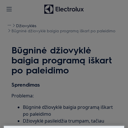
Džiovyklės
Būgninė džiovyklė baigia programą iškart po paleidimo
Būgninė džiovyklė
baigia programą iškart
po paleidimo
Sprendimas
Problema:
Būgninė džiovyklė baigia programą iškart
po paleidimo
Džiovyklė pasileidžia trumpam, tačiau
iškart „peršoka“ į ciklo pabaigą