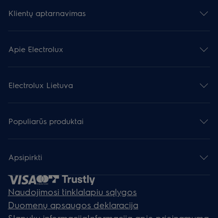
Klientų aptarnavimas
Apie Electrolux
Electrolux Lietuva
Populiarūs produktai
Apsipirkti
Naudojimosi tinklalapiu sąlygos
Duomenų apsaugos deklaracija
Slapukų informacija
Informacija apie prieinamumą