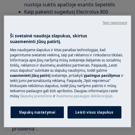
nustoja suktis apačioje esantis šepetėlis
Kaip pakeisti sugedusį Electrolux 800
dulkių siurblio antgalį ?
Tęsti nepriimant
Taikoma
Ši svetainė naudoja slapukus, skirtus
suasmeninti Jūsų patirtį.
Electrolux 800 dulkių siurbliai (EP81xxx
Mes naudojame slapukus ir kitas panašias technologijas, kad
modeliai)
pagerintume svetainės veikimą, taip pat reklamos ir rinkodaros tikslais.
Informacija apie Jūsų naršymą mūsų svetainėje dalijamės su socialinių
tinklų, reklamos ir duomenų analitikos partneriais. Paspaudę „Leisti
Sprendimas
visus slapukus“ sutinkate su slapukų naudojimu, todėl galime
suasmeninti Jūsų patirtį
svetainėje, pritaikyti
ypatingus pasiūlymus
ir
Šepečio variklio jungtis gali iškristi dėl
teikti Jums personalizuotą reklamą. Paspaudę „Tęsti nepriėmus“
blokuojate nebūtinus slapukus, todėl Jūsų naršymo patirtis ir mūsų
nuolatinės vibracijos. Tokiu atveju nedvejodami
teikiamos paslaugos gali būti apribotos. Daugiau informacijos rasite
susisiekite su mūsų klientų aptarnavimo
mūsų
Slapukų pranešime
ir
Duomenų apsaugos deklaracijoje
.
komanda dėl tinkamo sprendimo.
Slapukų nustatymai
Leisti visus slapukus
Susisiekite su mumis per pokalbį. Prašome
paminėti „800 dulkių siurblio purkštuko
problema“.