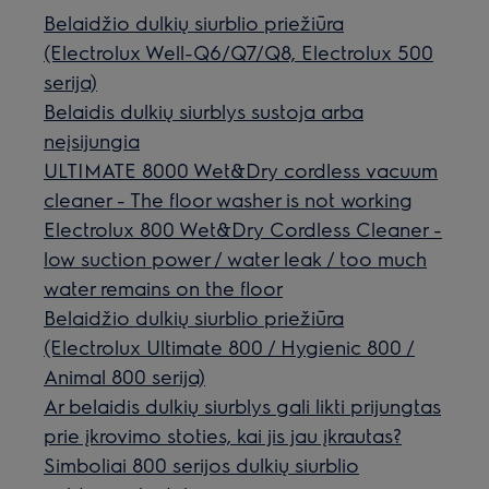
Belaidžio dulkių siurblio priežiūra
(Electrolux Well-Q6/Q7/Q8, Electrolux 500
serija)
Belaidis dulkių siurblys sustoja arba
neįsijungia
ULTIMATE 8000 Wet&Dry cordless vacuum
cleaner - The floor washer is not working
Electrolux 800 Wet&Dry Cordless Cleaner -
low suction power / water leak / too much
water remains on the floor
Belaidžio dulkių siurblio priežiūra
(Electrolux Ultimate 800 / Hygienic 800 /
Animal 800 serija)
Ar belaidis dulkių siurblys gali likti prijungtas
prie įkrovimo stoties, kai jis jau įkrautas?
Simboliai 800 serijos dulkių siurblio