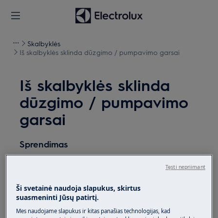
Skalbyklės
Iš skalbyklės sklinda dūzgimo / pumpavimo garsai
Iš skalbyklės sklinda
dūzgimo / pumpavimo
garsai
Sprendimas
Problema:
Tęsti nepriimant
iš skalbyklės sklinda dūzgimo /
Ši svetainė naudoja slapukus, skirtus
pumpavimo garsai.
suasmeninti Jūsų patirtį.
Taikoma:
Mes naudojame slapukus ir kitas panašias technologijas, kad