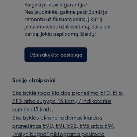
Baigėsi prietaiso garantija?
Nesijaudinkite, galime pasirūpinti jo
remontu už fiksuotą kainą, į kurią
įeina mokestis už iškvietimą, dalis bei
darbą. Jokių papildomų išlaidų!
Užsisakykite paslaugą
Susiję straipsniai
Skalbyklė rodo klaidos pranešimą EF0, EFo,
EF3 arba supypsi 15 kartų / indikatorius
sumirksi 15 kartų
Skalbyklės ekrane rodomas klaidos
pranešimas E90, E91, E92, E93 arba E94
„Valyti būgna“ piktograma pasirodo