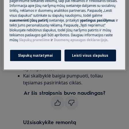
pagerintume svetainės veikimą, taip pat reklamos ir rinkodaros tikslais.
Informacija apie Jūsų naršymą mūsų svetainėje dalijamės su socialinių
per priekį kraunamoms skalbyklėms
tinklų, reklamos ir duomenų analitikos partneriais. Paspaudę „Leisti
(įmontuojamoms ir atskirai pastatomoms);
visus slapukus“ sutinkate su slapukų naudojimu, todėl galime
suasmeninti Jūsų patirtį
svetainėje, pritaikyti
ypatingus pasiūlymus
ir
per viršų kraunamoms skalbyklėms.
teikti Jums personalizuotą reklamą. Paspaudę „Tęsti nepriėmus“
blokuojate nebūtinus slapukus, todėl Jūsų naršymo patirtis ir mūsų
Sprendimas:
teikiamos paslaugos gali būti apribotos. Daugiau informacijos rasite
mūsų
Slapukų pranešime
ir
Duomenų apsaugos deklaracijoje
.
1. Normalu, kad skalbyklė skleidžia dūzgimo
arba pumpavimo garsus.
Slapukų nustatymai
Leisti visus slapukus
Skalbyklė pradeda ciklą nuo vandens
išpumpavimo.
Kai skalbyklė baigia pumpuoti, toliau
tęsiamas pasirinktas ciklas.
Ar šis straipsnis buvo naudingas?
Užsisakykite remontą