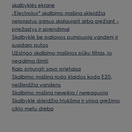
skalbyklės ekrane
„Electrolux“ skalbimo mašina skleidžia
neįprastus garsus skalaujant arba gręžiant –
priežastys ir sprendimai
Skalbyklė be paliovos pumpuoja vandenį ir
susidaro putos
Užstrigo skalbimo mašinos pūkų filtras, jo
negalima išimti
Kaip prijungti savo prietaisą
Skalbimo mašina rodo klaidos kodą E20,
neišleidžia vandens
Skalbimo mašina neveikia / nereaguoja
Skalbyklė skleidžia triukšmą ir virpa gręžimo
ciklo metu dreba