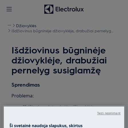
Džiovyklės
Išdžiovinus būgninėje džiovyklėje, drabužiai pernelyg
susiglamžę
Išdžiovinus būgninėje
džiovyklėje, drabužiai
pernelyg susiglamžę
Sprendimas
Problema:
Išdžiovinus būgninėje džiovyklėje,
drabužiai pernelyg susiglamžę
Tęsti nepriimant
Būgninė džiovyklė pernelyg įkaista
Ši svetainė naudoja slapukus, skirtus