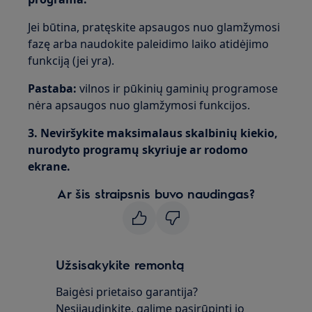
Jei būtina, pratęskite apsaugos nuo glamžymosi
fazę arba naudokite paleidimo laiko atidėjimo
funkciją (jei yra).
Pastaba:
vilnos ir pūkinių gaminių programose
nėra apsaugos nuo glamžymosi funkcijos.
3. Neviršykite maksimalaus skalbinių kiekio,
nurodyto programų skyriuje ar rodomo
ekrane.
Ar šis straipsnis buvo naudingas?
Užsisakykite remontą
Baigėsi prietaiso garantija?
Nesijaudinkite, galime pasirūpinti jo