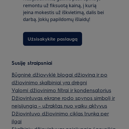
remontu už fiksuotą kainą, į kurią
įeina mokestis už iškvietimą, dalis bei
darbą. Jokių papildomų išlaidų!
Užsisakykite paslaugą
Susiję straipsniai
Būgninė džiovyklė blogai džiovina ir po
džiovinimo skalbiniai yra drėgni
Valomi džiovinimo filtrai ir kondensatorius
Džiovintuvas ekrane rodo spynos simbolį ir
neįsijungia – užraktas nuo vaikų aktyvus
Džiovintuvo džiovinimo ciklas trunka per
ilgai
Skalbinių džiovintuvas neįsijungia / neveikia