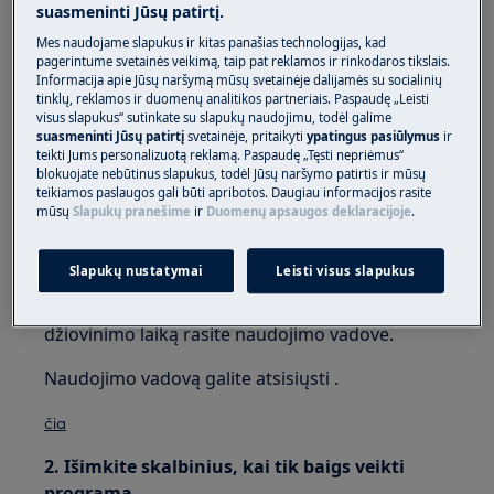
Taikoma:
suasmeninti Jūsų patirtį.
Mes naudojame slapukus ir kitas panašias technologijas, kad
Ventiliuojamosioms džiovyklėms
pagerintume svetainės veikimą, taip pat reklamos ir rinkodaros tikslais.
Kondensacinėms džiovyklėms
Informacija apie Jūsų naršymą mūsų svetainėje dalijamės su socialinių
tinklų, reklamos ir duomenų analitikos partneriais. Paspaudę „Leisti
Džiovyklėms su šilumos siurbliu
visus slapukus“ sutinkate su slapukų naudojimu, todėl galime
suasmeninti Jūsų patirtį
svetainėje, pritaikyti
ypatingus pasiūlymus
ir
Sprendimas:
teikti Jums personalizuotą reklamą. Paspaudę „Tęsti nepriėmus“
blokuojate nebūtinus slapukus, todėl Jūsų naršymo patirtis ir mūsų
1. Pasirinkite tinkamą džiovinimo programą.
teikiamos paslaugos gali būti apribotos. Daugiau informacijos rasite
mūsų
Slapukų pranešime
ir
Duomenų apsaugos deklaracijoje
.
Naudokite laiku valdomą programą:
nedžiovinkite per ilgai.
Slapukų nustatymai
Leisti visus slapukus
Informacijos apie įvairių skalbinių tipų reikiamą
džiovinimo laiką rasite naudojimo vadove.
Naudojimo vadovą galite atsisiųsti .
čia
2. Išimkite skalbinius, kai tik baigs veikti
programa.