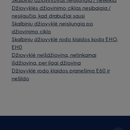
Džiovyklės džiovinimo ciklas nesibaigia /
nesijaučia, kad drabužiai sausi
Skalbinių džiovyklė neįsijungia po
džiovinimo ciklo
Skalbinių džiovyklė rodo klaidos kodą EHO,
EH0
Džiovyklė neišdžiovina, netinkamai
išdžiovina, per ilgai džiovina
Džiovyklė rodo klaidos pranešimą E60 ir
nešildo