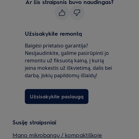
Ar šis straipsnis buvo naudingas?
Užsisakykite remontą
Baigėsi prietaiso garantija?
Nesijaudinkite, galime pasirūpinti jo
remontu už fiksuotą kainą, į kurią
įeina mokestis už iškvietimą, dalis bei
darbą. Jokių papildomų išlaidų!
Užsisakykite paslaugą
Susiję straipsniai
Mano mikrobangų / kompaktiškoje