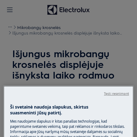
Mikrobangų krosnelės
Išjungus mikrobangų krosnelės displėjuje išnyksta laiko
rodmuo
Išjungus mikrobangų
krosnelės displėjuje
išnyksta laiko rodmuo
Sprendimas
Tęsti nepriimant
Problema:
Ši svetainė naudoja slapukus, skirtus
suasmeninti Jūsų patirtį.
Išjungus mikrobangų krosnelės displėjuje
išnyksta laiko rodmuo
Mes naudojame slapukus ir kitas panašias technologijas, kad
pagerintume svetainės veikimą, taip pat reklamos ir rinkodaros tikslais.
Laikrodžio nepavyksta nustatyti ilgam
Informacija apie Jūsų naršymą mūsų svetainėje dalijamės su socialinių
laikui
tinklų, reklamos ir duomenų analitikos partneriais. Paspaudę „Leisti