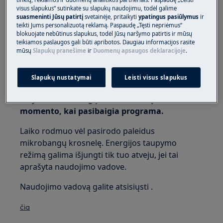
visus slapukus“ sutinkate su slapukų naudojimu, todėl galime
Taikoma:
suasmeninti Jūsų patirtį
svetainėje, pritaikyti
ypatingus pasiūlymus
ir
teikti Jums personalizuotą reklamą. Paspaudę „Tęsti nepriėmus“
blokuojate nebūtinus slapukus, todėl Jūsų naršymo patirtis ir mūsų
Mikrobangų krosnelėms
teikiamos paslaugos gali būti apribotos. Daugiau informacijos rasite
mūsų
Slapukų pranešime
ir
Duomenų apsaugos deklaracijoje
.
Sprendimas:
1. Energijos taupymo sumetimais, naujose
Slapukų nustatymai
Leisti visus slapukus
mikrobangų krosnelėse laiko rodmuo ekrane
išnyksta maždaug po 2-3 minučių nuo to
momento, kai pasibaigia programa.
Laiko rodmuo vėl pasirodo paleidus
mikrobangų krosnelę. Energijos taupymo
režimą galima išjungti tik tuo atveju, jei tai
aprašyta naudojimo vadove.
Naudojimo vadovą galite atsisiųsti .
čia