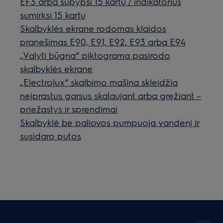
EF3 arba supypsi 15 kartų / indikatorius
sumirksi 15 kartų
Skalbyklės ekrane rodomas klaidos
pranešimas E90, E91, E92, E93 arba E94
„Valyti būgna“ piktograma pasirodo
skalbyklės ekrane
„Electrolux“ skalbimo mašina skleidžia
neįprastus garsus skalaujant arba gręžiant –
priežastys ir sprendimai
Skalbyklė be paliovos pumpuoja vandenį ir
susidaro putos