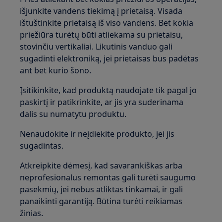
išjunkite vandens tiekimą į prietaisą. Visada
ištuštinkite prietaisą iš viso vandens. Bet kokia
priežiūra turėtų būti atliekama su prietaisu,
stovinčiu vertikaliai. Likutinis vanduo gali
sugadinti elektroniką, jei prietaisas bus padėtas
ant bet kurio šono.
Įsitikinkite, kad produktą naudojate tik pagal jo
paskirtį ir patikrinkite, ar jis yra suderinama
dalis su numatytu produktu.
Nenaudokite ir neįdiekite produkto, jei jis
sugadintas.
Atkreipkite dėmesį, kad savarankiškas arba
neprofesionalus remontas gali turėti saugumo
pasekmių, jei nebus atliktas tinkamai, ir gali
panaikinti garantiją. Būtina turėti reikiamas
žinias.