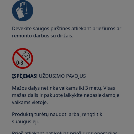
Dėvėkite saugos pirštines atliekant priežiūros ar
remonto darbus su diržais.
ĮSPĖJIMAS!
UŽDUSIMO PAVOJUS
Mažos dalys netinka vaikams iki 3 metų. Visas
mažas dalis ir pakuotę laikykite nepasiekiamoje
vaikams vietoje.
Produktą turėtų naudoti arba įrengti tik
suaugusieji.
Prieš atliekant bet kokias priežiūros operacijas,