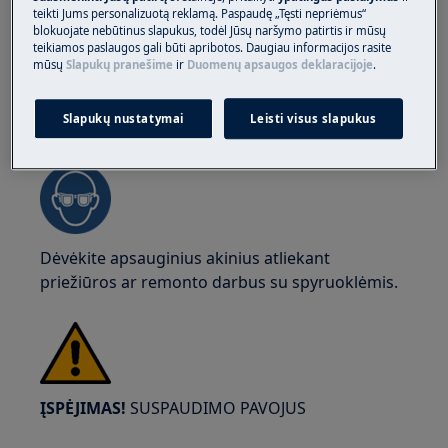
teikti Jums personalizuotą reklamą. Paspaudę „Tęsti nepriėmus“
blokuojate nebūtinus slapukus, todėl Jūsų naršymo patirtis ir mūsų
teikiamos paslaugos gali būti apribotos. Daugiau informacijos rasite
mūsų
Slapukų pranešime
ir
Duomenų apsaugos deklaracijoje
.
Slapukų nustatymai
Leisti visus slapukus
ĮSPĖJIMAS!
AKIES SUŽALOJIMO RIZIKA
Dėvėkite apsauginius akinius atliekant
priežiūros ar remonto darbus su spyruoklėmis.
ĮSPĖJIMAS!
SUSPAUDIMO PAVOJUS