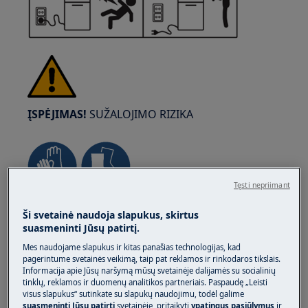
ĮSPĖJIMAS!
SUŽALOJIMO RIZIKA
Tęsti nepriimant
Visada būkite atsargūs perkeldami buitinę
Ši svetainė naudoja slapukus, skirtus
techniką. Sunkios buitinės technikos atveju
suasmeninti Jūsų patirtį.
saugiausia, kad ją perkeltų du asmenys. Visada
Mes naudojame slapukus ir kitas panašias technologijas, kad
naudokite apsaugines pirštines ir apsauginius
pagerintume svetainės veikimą, taip pat reklamos ir rinkodaros tikslais.
Informacija apie Jūsų naršymą mūsų svetainėje dalijamės su socialinių
batus. Dėvėkite apsaugines pirštines visada, kad
tinklų, reklamos ir duomenų analitikos partneriais. Paspaudę „Leisti
apsisaugotumėte nuo įpjovimų dėl aštrių
visus slapukus“ sutinkate su slapukų naudojimu, todėl galime
kraštų.
suasmeninti Jūsų patirtį
svetainėje, pritaikyti
ypatingus pasiūlymus
ir