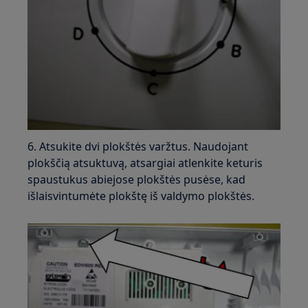
6. Atsukite dvi plokštės varžtus. Naudojant
plokščią atsuktuvą, atsargiai atlenkite keturis
spaustukus abiejose plokštės pusėse, kad
išlaisvintumėte plokštę iš valdymo plokštės.