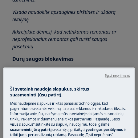
Visada naudokite apsaugines pirštines ir uždarą
avalynę.
Atkreipkite dėmesį, kad netinkamas remontas ar
neprofesionalus remontas gali turėti saugos
pasekmių
Durų saugos blokavimas
Tęsti nepriimant
Ši svetainė naudoja slapukus, skirtus
suasmeninti Jūsų patirtį.
Mes naudojame slapukus ir kitas panašias technologijas, kad
pagerintume svetainės veikimą, taip pat reklamos ir rinkodaros tikslais.
Informacija apie Jūsų naršymą mūsų svetainėje dalijamės su socialinių
tinklų, reklamos ir duomenų analitikos partneriais. Paspaudę „Leisti
visus slapukus“ sutinkate su slapukų naudojimu, todėl galime
Nuimkite geležinį žiedą, pritvirtinantį gofruotąjį
suasmeninti Jūsų patirtį
svetainėje, pritaikyti
ypatingus pasiūlymus
ir
tarpiklį prie įrenginio.
teikti Jums personalizuotą reklamą. Paspaudę „Tęsti nepriėmus“