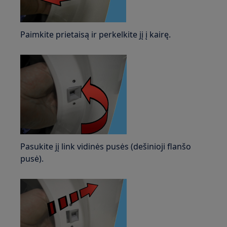
Paimkite prietaisą ir perkelkite jį į kairę.
Pasukite jį link vidinės pusės (dešinioji flanšo
pusė).