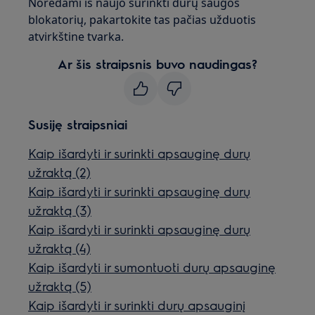
Norėdami iš naujo surinkti durų saugos
blokatorių, pakartokite tas pačias užduotis
atvirkštine tvarka.
Ar šis straipsnis buvo naudingas?
Susiję straipsniai
Kaip išardyti ir surinkti apsauginę durų
užraktą (2)
Kaip išardyti ir surinkti apsauginę durų
užraktą (3)
Kaip išardyti ir surinkti apsauginę durų
užraktą (4)
Kaip išardyti ir sumontuoti durų apsauginę
užraktą (5)
Kaip išardyti ir surinkti durų apsauginį