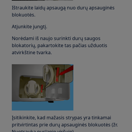
Ištraukite laidų apsaugą nuo durų apsauginės
blokuotės.
Atjunkite jungtį.
Norėdami iš naujo surinkti durų saugos
blokatorių, pakartokite tas pačias užduotis
atvirkštine tvarka.
Įsitikinkite, kad mažasis strypas yra tinkamai
pritvirtintas prie durų apsauginės blokuotės (žr.
Nuotrauką puslapio viršuje).