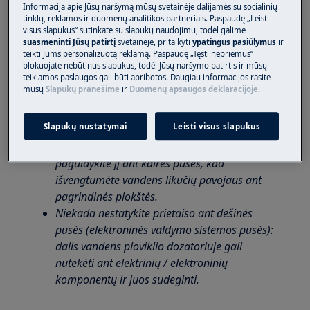
Informacija apie Jūsų naršymą mūsų svetainėje dalijamės su socialinių
ištraukite kištuką iš lizdo, kad atjungtumėte
tinklų, reklamos ir duomenų analitikos partneriais. Paspaudę „Leisti
maitinimą.
visus slapukus“ sutinkate su slapukų naudojimu, todėl galime
suasmeninti Jūsų patirtį
svetainėje, pritaikyti
ypatingus pasiūlymus
ir
Kai kurie mechaninės dalies komponentai gali
teikti Jums personalizuotą reklamą. Paspaudę „Tęsti nepriėmus“
sužeisti, todėl dėvėkite tinkamą apsaugą ir
blokuojate nebūtinus slapukus, todėl Jūsų naršymo patirtis ir mūsų
teikiamos paslaugos gali būti apribotos. Daugiau informacijos rasite
elkitės atsargiai.
mūsų
Slapukų pranešime
ir
Duomenų apsaugos deklaracijoje
.
Prieš padėdami ant šono, visada ištuštinkite
visą vandenį.
Slapukų nustatymai
Leisti visus slapukus
Jei prietaisą reikia pastatyti ant šono dėl
techninės priežiūros ar kitų priežasčių,
paguldykite jį ant kairės pusės, kad
išvengtumėte vandens likučių pavojaus ant
pagrindinės plokštės.
Niekada nestatykite prietaiso ant dešinės
pusės (elektroninės valdymo sistemos pusės):
dalis vandens ploviklio dozatoriuje gali
nutekėti ant elektrinių / elektroninių
komponentų ir juos sudeginti.