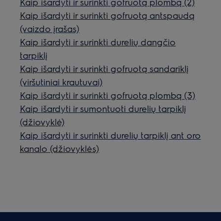
Kaip išardyti ir surinkti gofruotą plombą (2)
Kaip išardyti ir surinkti gofruotą antspaudą
(vaizdo įrašas)
Kaip išardyti ir surinkti durelių dangčio
tarpiklį
Kaip išardyti ir surinkti gofruotą sandariklį
(viršutiniai krautuvai)
Kaip išardyti ir surinkti gofruotą plombą (3)
Kaip išardyti ir sumontuoti durelių tarpiklį
(džiovyklė)
Kaip išardyti ir surinkti durelių tarpiklį ant oro
kanalo (džiovyklės)