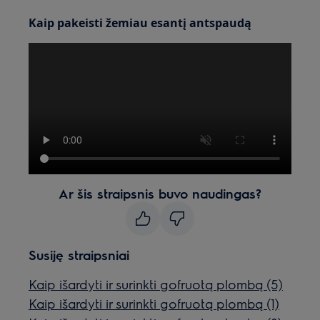
Kaip pakeisti žemiau esantį antspaudą
Ar šis straipsnis buvo naudingas?
Susiję straipsniai
Kaip išardyti ir surinkti gofruotą plombą (5)
Kaip išardyti ir surinkti gofruotą plombą (1)