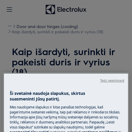
Door and door hinges (cooling)
Kaip išardyti, surinkti ir pakeisti duris ir vyrius (18)
Kaip išardyti, surinkti ir
pakeisti duris ir vyrius
(18)
Tęsti nepriimant
Sprendimas
Ši svetainė naudoja slapukus, skirtus
Prieš atlikdami techninę priežiūrą, išjunkite prietaisą
suasmeninti Jūsų patirtį.
ir atjunkite maitinimo kištuką iš
lizdo.
Mes naudojame slapukus ir kitas panašias technologijas, kad
pagerintume svetainės veikimą, taip pat reklamos ir rinkodaros tikslais.
Visada būkite atsargūs, kai perkeliate prietaisus, nes
Informacija apie Jūsų naršymą mūsų svetainėje dalijamės su socialinių
tinklų, reklamos ir duomenų analitikos partneriais. Paspaudę „Leisti
sunkiuosius prietaisus reikia perkelti dviem
visus slapukus“ sutinkate su slapukų naudojimu, todėl galime
asmenims.