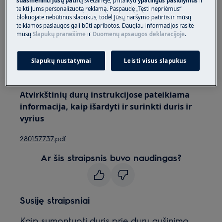
suasmeninti Jūsų patirtį
svetainėje, pritaikyti
ypatingus pasiūlymus
ir
teikti Jums personalizuotą reklamą. Paspaudę „Tęsti nepriėmus“
blokuojate nebūtinus slapukus, todėl Jūsų naršymo patirtis ir mūsų
Visada naudokite apsaugines pirštines ir uždarą
teikiamos paslaugos gali būti apribotos. Daugiau informacijos rasite
avalynę.
mūsų
Slapukų pranešime
ir
Duomenų apsaugos deklaracijoje
.
Atkreipkite dėmesį, kad netinkamas remontas ar
Slapukų nustatymai
Leisti visus slapukus
neprofesionalus remontas gali turėti saugos
pasekmių
Atvirkštinių durų instrukcijose pateikiama
informacija, kaip išardyti ir surinkti duris ir
vyrius
280157737.pdf
Ar šis straipsnis buvo naudingas?
Susiję straipsniai
Kaip sumontuoti duris prie durų aušinimo