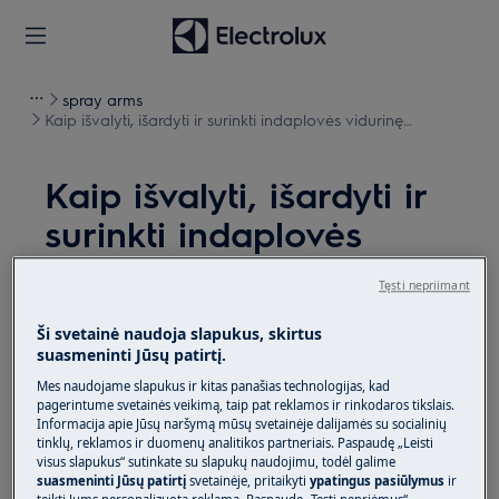
spray arms
Kaip išvalyti, išardyti ir surinkti indaplovės vidurinę
purškimo ranką
Kaip išvalyti, išardyti ir
surinkti indaplovės
vidurinę purškimo
Tęsti nepriimant
ranką
Ši svetainė naudoja slapukus, skirtus
suasmeninti Jūsų patirtį.
Sprendimas
Mes naudojame slapukus ir kitas panašias technologijas, kad
pagerintume svetainės veikimą, taip pat reklamos ir rinkodaros tikslais.
Prieš atlikdami techninę priežiūrą, išjunkite prietaisą
Informacija apie Jūsų naršymą mūsų svetainėje dalijamės su socialinių
ir atjunkite maitinimo kištuką iš
lizdo.
tinklų, reklamos ir duomenų analitikos partneriais. Paspaudę „Leisti
visus slapukus“ sutinkate su slapukų naudojimu, todėl galime
Visada būkite atsargūs, kai perkeliate prietaisus, nes
suasmeninti Jūsų patirtį
svetainėje, pritaikyti
ypatingus pasiūlymus
ir