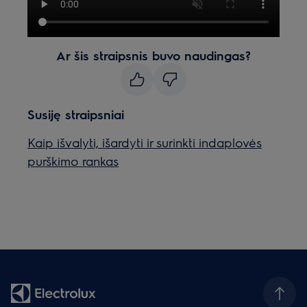
Ar šis straipsnis buvo naudingas?
Susiję straipsniai
Kaip išvalyti, išardyti ir surinkti indaplovės
purškimo rankas