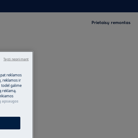
Prietaisų remontas
Tęsti nepriimant
 pat reklamos
ų, reklamos ir
, todėl galime
tą reklamą.
eikiamos
 apsaugos