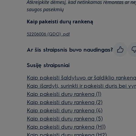
Atkreipkite dėmesį, kad netinkamas remontas ar nep
saugos pasekmių
Kaip pakeisti durų rankeną
52206006 (QDO) .pdf
Ar šis straipsnis buvo naudingas?
Susiję straipsniai
Kaip pakeisti šaldytuvo ar šaldiklio ranken
Kaip išardyti, surinkti ir pakeisti duris bei vyr
Kaip pakeisti durų rankeną (1)
Kaip pakeisti durų rankeną (2)
Kaip pakeisti durų rankeną (4)
Kaip pakeisti durų rankeną (5)
Kaip pakeisti durų rankeną (H1)
Kaip pakeisti durų rankeną (H2)