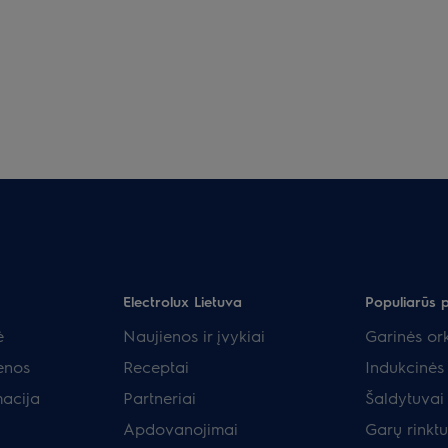
Electrolux Lietuva
Populiarūs 
ė
Naujienos ir įvykiai
Garinės ork
enos
Receptai
Indukcinės 
macija
Partneriai
Šaldytuvai 
Apdovanojimai
Garų rinkt