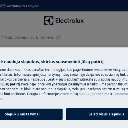
s
Garantuota ramybė
s
Kaip pakeisti durų rankeną (3)
eną (3)
nė naudoja slapukus, skirtus suasmeninti Jūsų patirtį.
me slapukus ir kitas panašias technologijas, kad pagerintume svetainės veikimą, taip
s tikslais. Informacija apie Jūsų naršymą mūsų svetainėje dalijamės su socialinių tinkl
litikos partneriais. Paspaudę „Leisti visus slapukus“ sutinkate su slapukų naudojimu
 Jūsų patirtį
svetainėje, pritaikyti
ypatingus pasiūlymus
ir teikti Jums personalizuo
ą ir atjunkite maitinimo kištuką iš
lizdo.
ęsti nepriėmus“ blokuojate nebūtinus slapukus, todėl Jūsų naršymo patirtis ir mūsų t
ali būti apribotos. Daugiau informacijos rasite mūsų
Slapukų pranešime
ir
Duomenų
je
.
s sunkiuosius prietaisus reikia perkelti
Slapukų nustatymai
Leisti visus slapukus
alynę.