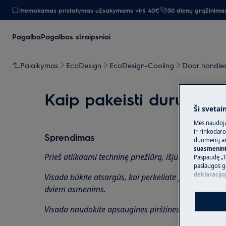
Nemokamas pristatymas užsakymams virš 40€
30 dienų grąžinima
Pagalba
Pagalbos straipsniai
Palaikymas
EcoDesign
EcoDesign-Cooling
Door handle
Kaip pakeisti durų rank
Ši svetai
Mes naudoja
ir rinkodaro
Sprendimas
duomenų ana
suasmeninti
Prieš atlikdami techninę priežiūrą, išjunkite prietais
Paspaudę „T
paslaugos g
deklaracijo
Visada būkite atsargūs, kai perkeliate prietaisus, ne
dviem asmenims.
Visada naudokite apsaugines pirštines ir uždarą av