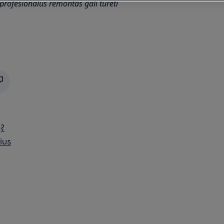
rofesionalus remontas gali turėti
ą?
ius