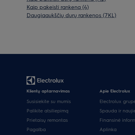
Kaip pakeisti rankeną (4)
Daugiaaukščių durų rankenos (7KL)
Klientų aptarnavimas
Apie Electrolux
Susisiekite su mumis
Electrolux grup
Palikite atsiliepimą
Spauda ir nauji
Prietaisų remontas
Finansinė infor
Pagalba
Aplinka