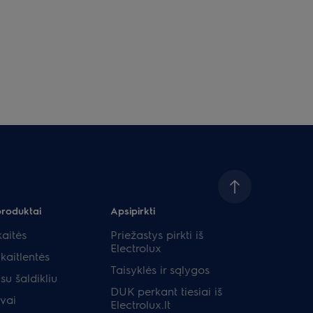
produktai
Apsipirkti
aitės
Priežastys pirkti iš
Electrolux
kaitlentės
Taisyklės ir sąlygos
su šaldikliu
DUK perkant tiesiai iš
uvai
Electrolux.lt