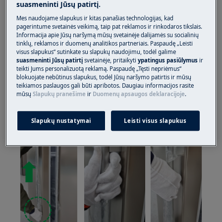
suasmeninti Jūsų patirtį.
Atkreipkite dėmesį, kad netinkamas remontas ar
Mes naudojame slapukus ir kitas panašias technologijas, kad
neprofesionalus remontas gali turėti saugos
pagerintume svetainės veikimą, taip pat reklamos ir rinkodaros tikslais.
pasekmių
Informacija apie Jūsų naršymą mūsų svetainėje dalijamės su socialinių
tinklų, reklamos ir duomenų analitikos partneriais. Paspaudę „Leisti
visus slapukus“ sutinkate su slapukų naudojimu, todėl galime
Šaldiklio ir šaldytuvo durų rankenos
suasmeninti Jūsų patirtį
svetainėje, pritaikyti
ypatingus pasiūlymus
ir
teikti Jums personalizuotą reklamą. Paspaudę „Tęsti nepriėmus“
1 VEIKSMAS Tvirtai laikykite durų rankenos
blokuojate nebūtinus slapukus, todėl Jūsų naršymo patirtis ir mūsų
teikiamos paslaugos gali būti apribotos. Daugiau informacijos rasite
atramas ir spragtelėdami traukite tiesiai į viršų.
mūsų
Slapukų pranešime
ir
Duomenų apsaugos deklaracijoje
.
Slapukų nustatymai
Leisti visus slapukus