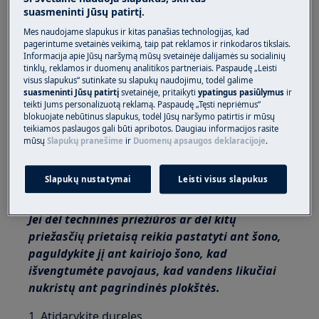
Šioje platformoje nėra įjungimo/išjungimo
suasmeninti Jūsų patirtį.
jungiklio.
Mes naudojame slapukus ir kitas panašias technologijas, kad
pagerintume svetainės veikimą, taip pat reklamos ir rinkodaros tikslais.
Prieš pradėdami pasiekti vidinius
Informacija apie Jūsų naršymą mūsų svetainėje dalijamės su socialinių
komponentus, ištraukite kištuką iš lizdo, kad
tinklų, reklamos ir duomenų analitikos partneriais. Paspaudę „Leisti
atjungtumėte maitinimą.
visus slapukus“ sutinkate su slapukų naudojimu, todėl galime
suasmeninti Jūsų patirtį
svetainėje, pritaikyti
ypatingus pasiūlymus
ir
teikti Jums personalizuotą reklamą. Paspaudę „Tęsti nepriėmus“
Kai kurie mechaninės dalies komponentai gali
blokuojate nebūtinus slapukus, todėl Jūsų naršymo patirtis ir mūsų
susižaloti, todėl dėvėkite tinkamą apsaugą ir
teikiamos paslaugos gali būti apribotos. Daugiau informacijos rasite
mūsų
Slapukų pranešime
ir
Duomenų apsaugos deklaracijoje
.
elkitės atsargiai.
Prieš pastatydami jį ant šono, visada išleiskite
Slapukų nustatymai
Leisti visus slapukus
iš prietaiso vandens.
Jei dėl techninės priežiūros ar dėl kitų
priežasčių prietaisą reikia pastatyti ant šono,
paguldykite jį ant kairiojo šono, kad
išvengtumėte pavojaus, kad vandens likučiai
nukristų ant pagrindinės plokštės.
1. Atidarykite dureles