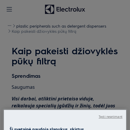
plastic peripherals such as detergent dispensers
Kaip pakeisti džiovyklės pūkų filtrą
Kaip pakeisti džiovyklės
pūkų filtrą
Sprendimas
Saugumas
Visi darbai, atliktini prietaiso viduje,
reikalauja specialių įgūdžių ir žinių, todėl juos
gali atlikti tik kvalifikuoti ir įgalioti techninės
Tęsti nepriimant
priežiūros inžinieriai.
Ši svetainė naudoja slapukus, skirtus