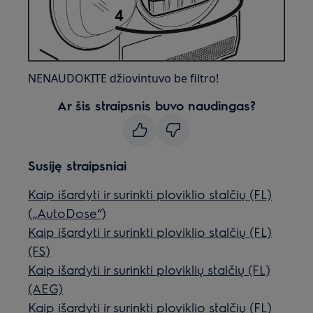
NENAUDOKITE džiovintuvo be filtro!
Ar šis straipsnis buvo naudingas?
Susiję straipsniai
Kaip išardyti ir surinkti ploviklio stalčių (FL)
(„AutoDose“)
Kaip išardyti ir surinkti ploviklio stalčių (FL)
(FS)
Kaip išardyti ir surinkti ploviklių stalčių (FL)
(AEG)
Kaip išardyti ir surinkti ploviklio stalčių (FL)