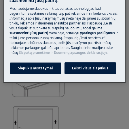
suasmeninti Jūsų patirtį.
Visada naudokite apsaugines pirštines ir uždarą
avalynę.
Mes naudojame slapukus ir kitas panašias technologijas, kad
pagerintume svetainės veikimą, taip pat reklamos ir rinkodaros tikslais.
Informacija apie Jūsų naršymą mūsų svetainėje dalijamės su socialinių
Atkreipkite dėmesį, kad netinkamas remontas ar
tinklų, reklamos ir duomenų analitikos partneriais. Paspaudę „Leisti
neprofesionalus remontas gali turėti saugos
visus slapukus“ sutinkate su slapukų naudojimu, todėl galime
pasekmių
suasmeninti Jūsų patirtį
svetainėje, pritaikyti
ypatingus pasiūlymus
ir
teikti Jums personalizuotą reklamą. Paspaudę „Tęsti nepriėmus“
blokuojate nebūtinus slapukus, todėl Jūsų naršymo patirtis ir mūsų
Kaip pakeisti ir pakeisti duris
teikiamos paslaugos gali būti apribotos. Daugiau informacijos rasite
mūsų
Slapukų pranešime
ir
Duomenų apsaugos deklaracijoje
.
Slapukų nustatymai
Leisti visus slapukus