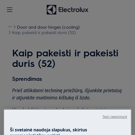
Door and door hinges (cooling)
Kaip pakeisti ir pakeisti duris (52)
Kaip pakeisti ir pakeisti
duris (52)
Sprendimas
Prieš atlikdami techninę priežiūrą, išjunkite prietaisą
ir atjunkite maitinimo kištuką iš
lizdo.
Visada būkite atsargūs, kai perkeliate prietaisus, nes
sunkiuosius prietaisus reikia perkelti dviem
Tęsti nepriimant
asmenims.
Ši svetainė naudoja slapukus, skirtus