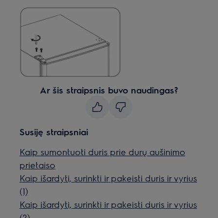
Ar šis straipsnis buvo naudingas?
Susiję straipsniai
Kaip sumontuoti duris prie durų aušinimo
prietaiso
Kaip išardyti, surinkti ir pakeisti duris ir vyrius
(1)
Kaip išardyti, surinkti ir pakeisti duris ir vyrius
(2)