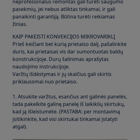
neprofesionalus remontas gali turėti saugumo
pasekmių, jei nebus atliktas tinkamai, ir gali
panaikinti garantiją. Būtina turėti reikiamas
žinias.
KAIP PAKEISTI KONVEKCIJOS MIKROVARIKLĮ
Prieš keičiant bet kurią prietaiso dalį, pašalinkite
duris, kai prietaisas vis dar sumontuotas baldų
konstrukcijoje. Durų šalinimas aprašytas
naudojimo instrukcijoje.
Varžtų išdėstymas ir jų skaičius gali skirtis
priklausomai nuo prietaiso.
1. Atsukite varžtus, esančius ant galinės panelės,
tada pakelkite galinę panelę iš laikiklių skirtukų,
kad ją išleistumėte. (PASTABA: per montavimą
įsitikinkite, kad visi skirtukai tinkamai įstatyti
atgal).