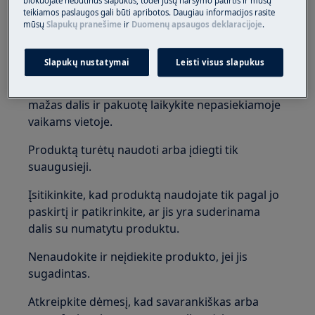
blokuojate nebūtinus slapukus, todėl Jūsų naršymo patirtis ir mūsų
teikiamos paslaugos gali būti apribotos. Daugiau informacijos rasite
mūsų
Slapukų pranešime
ir
Duomenų apsaugos deklaracijoje
.
ĮSPĖJIMAS!
UŽDUSIMO PAVOJUS
Slapukų nustatymai
Leisti visus slapukus
Mažos dalys netinka vaikams iki 3 metų. Visas
mažas dalis ir pakuotę laikykite nepasiekiamoje
vaikams vietoje.
Produktą turėtų naudoti arba įdiegti tik
suaugusieji.
Įsitikinkite, kad produktą naudojate tik pagal jo
paskirtį ir patikrinkite, ar jis yra suderinama
dalis su numatytu produktu.
Nenaudokite ir neįdiekite produkto, jei jis
sugadintas.
Atkreipkite dėmesį, kad savarankiškas arba