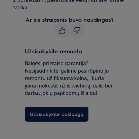
8. Surinkdami, pakartokite veiksmus atvirkštine
tvarka.
Ar šis straipsnis buvo naudingas?
Užsisakykite remontą
Baigėsi prietaiso garantija?
Nesijaudinkite, galime pasirūpinti jo
remontu už fiksuotą kainą, į kurią
įeina mokestis už iškvietimą, dalis bei
darbą. Jokių papildomų išlaidų!
Užsisakykite paslaugą