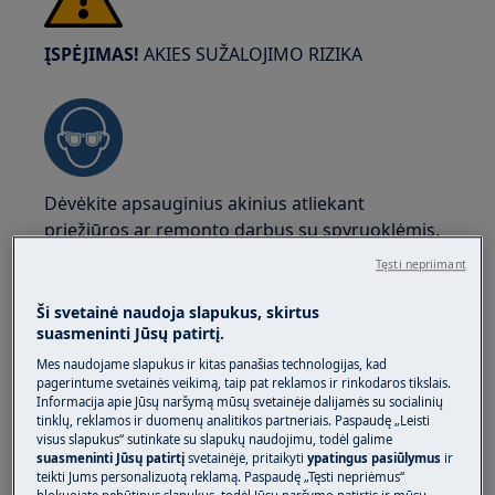
ĮSPĖJIMAS!
AKIES SUŽALOJIMO RIZIKA
Dėvėkite apsauginius akinius atliekant
priežiūros ar remonto darbus su spyruoklėmis.
Tęsti nepriimant
Ši svetainė naudoja slapukus, skirtus
suasmeninti Jūsų patirtį.
Mes naudojame slapukus ir kitas panašias technologijas, kad
ĮSPĖJIMAS!
DEGIMO PAVOJUS
pagerintume svetainės veikimą, taip pat reklamos ir rinkodaros tikslais.
Informacija apie Jūsų naršymą mūsų svetainėje dalijamės su socialinių
Prieš atliekant bet kokį remonto ar priežiūros
tinklų, reklamos ir duomenų analitikos partneriais. Paspaudę „Leisti
darbą įsitikinkite, kad prietaisas nėra karštas.
visus slapukus“ sutinkate su slapukų naudojimu, todėl galime
suasmeninti Jūsų patirtį
svetainėje, pritaikyti
ypatingus pasiūlymus
ir
teikti Jums personalizuotą reklamą. Paspaudę „Tęsti nepriėmus“