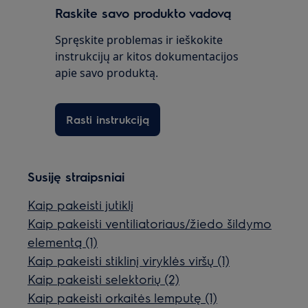
Raskite savo produkto vadovą
Spręskite problemas ir ieškokite
instrukcijų ar kitos dokumentacijos
apie savo produktą.
Rasti instrukciją
Susiję straipsniai
Kaip pakeisti jutiklį
Kaip pakeisti ventiliatoriaus/žiedo šildymo
elementą (1)
Kaip pakeisti stiklinį viryklės viršų (1)
Kaip pakeisti selektorių (2)
Kaip pakeisti orkaitės lemputę (1)