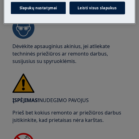
ĮSPĖJIMAS!
AKIŲ SUŽALOJIMO RIZIKA
Slapukų nustatymai
Leisti visus slapukus
Dėvėkite apsauginius akinius, jei atliekate
techninės priežiūros ar remonto darbus,
susijusius su spyruoklėmis.
ĮSPĖJIMAS!
NUDEGIMO PAVOJUS
Prieš bet kokius remonto ar priežiūros darbus
įsitikinkite, kad prietaisas nėra karštas.