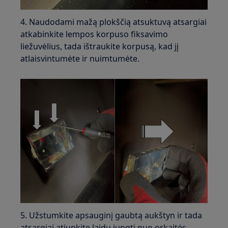
4. Naudodami mažą plokščią atsuktuvą atsargiai
atkabinkite lempos korpuso fiksavimo
liežuvėlius, tada ištraukite korpusą, kad jį
atlaisvintumėte ir nuimtumėte.
5. Užstumkite apsauginį gaubtą aukštyn ir tada
atsargiai atjunkite laidų jungtį nuo orkaitės