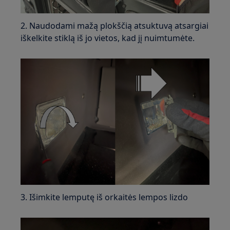
2. Naudodami mažą plokščią atsuktuvą atsargiai
iškelkite stiklą iš jo vietos, kad jį nuimtumėte.
3. Išimkite lemputę iš orkaitės lempos lizdo