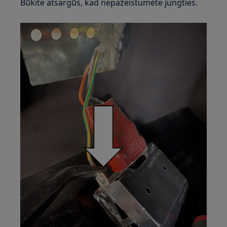
Būkite atsargūs, kad nepažeistumėte jungties.