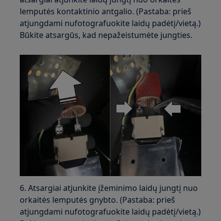
lemputės kontaktinio antgalio. (Pastaba: prieš
atjungdami nufotografuokite laidų padėtį/vietą.)
Būkite atsargūs, kad nepažeistumėte jungties.
6. Atsargiai atjunkite įžeminimo laidų jungtį nuo
orkaitės lemputės gnybto. (Pastaba: prieš
atjungdami nufotografuokite laidų padėtį/vietą.)