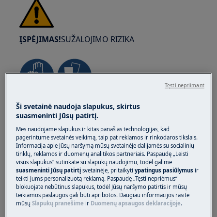
ĮSPĖJIMAS!
SUŽALOJIMO RIZIKA
Tęsti nepriimant
Visada būkite atsargūs perkeldami prietaisus.
Ši svetainė naudoja slapukus, skirtus
suasmeninti Jūsų patirtį.
Sunkesnius prietaisus saugiausia perkelti dviem
žmonėms. Visada naudokite apsaugines
Mes naudojame slapukus ir kitas panašias technologijas, kad
pagerintume svetainės veikimą, taip pat reklamos ir rinkodaros tikslais.
pirštines ir apsauginę avalynę. Nuolat mūvėkite
Informacija apie Jūsų naršymą mūsų svetainėje dalijamės su socialinių
apsaugines pirštines, kad apsisaugotumėte nuo
tinklų, reklamos ir duomenų analitikos partneriais. Paspaudę „Leisti
įpjovimų aštriais kraštais.
visus slapukus“ sutinkate su slapukų naudojimu, todėl galime
suasmeninti Jūsų patirtį
svetainėje, pritaikyti
ypatingus pasiūlymus
ir
teikti Jums personalizuotą reklamą. Paspaudę „Tęsti nepriėmus“
blokuojate nebūtinus slapukus, todėl Jūsų naršymo patirtis ir mūsų
teikiamos paslaugos gali būti apribotos. Daugiau informacijos rasite
mūsų
Slapukų pranešime
ir
Duomenų apsaugos deklaracijoje
.