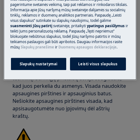
pagerintume svetainės veikimą, taip pat reklamos ir rinkodaros tikslais.
Informacija apie Jūsų naršymą mūsų svetainėje dalijamės su socialinių
tinklų, reklamos ir duomenų analitikos partneriais. Paspaudę „Leisti
visus slapukus“ sutinkate su slapukų naudojimu, todėl galime
suasmeninti Jūsų patirtį
svetainėje, pritaikyti
ypatingus pasiūlymus
ir
ĮSPĖJIMAS!
SUŽALOJIMO RIZIKA
teikti Jums personalizuotą reklamą. Paspaudę „Tęsti nepriėmus“
blokuojate nebūtinus slapukus, todėl Jūsų naršymo patirtis ir mūsų
teikiamos paslaugos gali būti apribotos. Daugiau informacijos rasite
mūsų
Slapukų pranešime
ir
Duomenų apsaugos deklaracijoje
.
Slapukų nustatymai
Leisti visus slapukus
Visada būkite atsargūs perkeldami buitinę
techniką. Sunkiųjų prietaisų atveju saugiausia,
kad juos perkelia du asmenys. Visada naudokite
apsaugines pirštines ir apsauginius batus.
Nešiokite apsaugines pirštines visada, kad
apsisaugotumėte nuo įpjovimų dėl aštrių
kraštų.