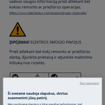
vadovo saugos informaciją prieš atliekant bet
kokias remonto ar priežiūros operacijas.
https://www.electrolux.com/support/user-manuals/
ĮSPĖJIMAS!
ELEKTROS SMŪGIO PAVOJUS
Prieš atliekant bet kokį remonto ar priežiūros
darbą, išjunkite prietaisą ir atjunkite maitinimo
kištuką nuo rozetės.
Tęsti nepriimant
Ši svetainė naudoja slapukus, skirtus
suasmeninti Jūsų patirtį.
Mes naudojame slapukus ir kitas panašias technologijas, kad