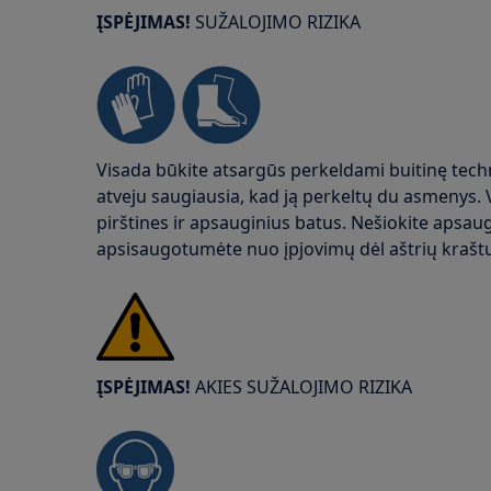
ĮSPĖJIMAS!
SUŽALOJIMO RIZIKA
Visada būkite atsargūs perkeldami buitinę tech
atveju saugiausia, kad ją perkeltų du asmenys.
pirštines ir apsauginius batus. Nešiokite apsaug
apsisaugotumėte nuo įpjovimų dėl aštrių krašt
ĮSPĖJIMAS!
AKIES SUŽALOJIMO RIZIKA