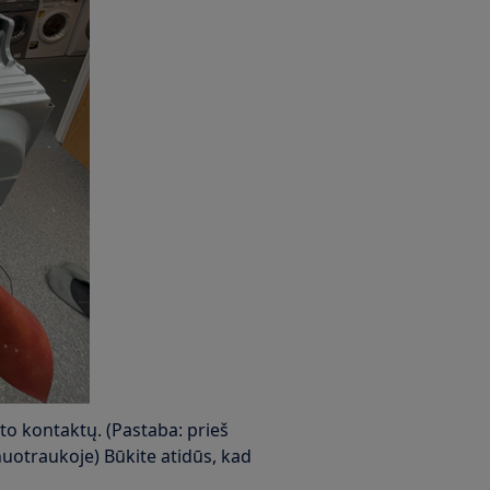
ato kontaktų. (Pastaba: prieš
nuotraukoje) Būkite atidūs, kad