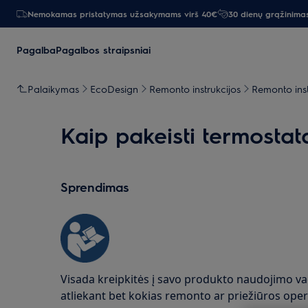
Nemokamas pristatymas užsakymams virš 40€
30 dienų grąžinima
Pagalba
Pagalbos straipsniai
Palaikymas
EcoDesign
Remonto instrukcijos
Remonto instr
Kaip pakeisti termostat
Sprendimas
Visada kreipkitės į savo produkto naudojimo v
atliekant bet kokias remonto ar priežiūros oper