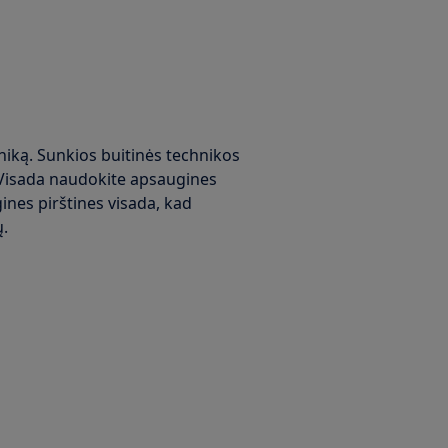
niką. Sunkios buitinės technikos
 Visada naudokite apsaugines
ines pirštines visada, kad
ų.