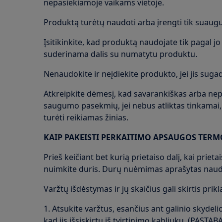
nepasiekiamoje vaikams vietoje.
Produktą turėtų naudoti arba įrengti tik suaugus
Įsitikinkite, kad produktą naudojate tik pagal jo p
suderinama dalis su numatytu produktu.
Nenaudokite ir neįdiekite produkto, jei jis sugad
Atkreipkite dėmesį, kad savarankiškas arba nep
saugumo pasekmių, jei nebus atliktas tinkamai, i
turėti reikiamas žinias.
KAIP PAKEISTI PERKAITIMO APSAUGOS TERM
Prieš keičiant bet kurią prietaiso dalį, kai priet
nuimkite duris. Durų nuėmimas aprašytas naudo
Varžtų išdėstymas ir jų skaičius gali skirtis pri
1. Atsukite varžtus, esančius ant galinio skydeli
kad jis išsiskirtų iš tvirtinimo kabliukų. (PASTABA: