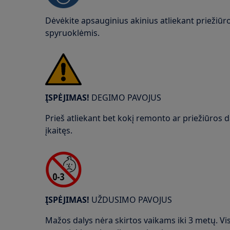
Dėvėkite apsauginius akinius atliekant priežiū
spyruoklėmis.
ĮSPĖJIMAS!
DEGIMO PAVOJUS
Prieš atliekant bet kokį remonto ar priežiūros da
įkaitęs.
ĮSPĖJIMAS!
UŽDUSIMO PAVOJUS
Mažos dalys nėra skirtos vaikams iki 3 metų. Vis