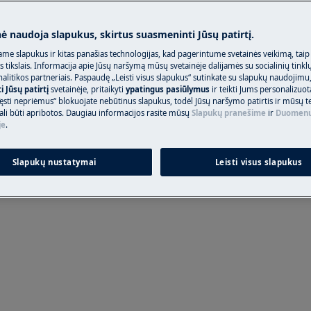
Užsisakykite p
nė naudoja slapukus, skirtus suasmeninti Jūsų patirtį.
me slapukus ir kitas panašias technologijas, kad pagerintume svetainės veikimą, taip
s tikslais. Informacija apie Jūsų naršymą mūsų svetainėje dalijamės su socialinių tinkl
litikos partneriais. Paspaudę „Leisti visus slapukus“ sutinkate su slapukų naudojimu
Raskite savo pr
 Jūsų patirtį
svetainėje, pritaikyti
ypatingus pasiūlymus
ir teikti Jums personalizuo
ęsti nepriėmus“ blokuojate nebūtinus slapukus, todėl Jūsų naršymo patirtis ir mūsų t
Spręskite problema
ali būti apribotos. Daugiau informacijos rasite mūsų
Slapukų pranešime
ir
Duomenų
rbą, išjunkite prietaisą ir atjunkite
dokumentacijos ap
je
.
Slapukų nustatymai
Leisti visus slapukus
Rasti instrukciją