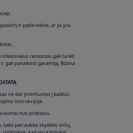
ieji.
askirtį ir patikrinkite, ar jis yra
intas.
rofesionalus remontas gali turėti
r gali panaikinti garantiją. Būtina
OSTATĄ
aisas vis dar įmontuotas į baldus,
jimo instrukcijoje.
klausomai nuo prietaiso.
o, tada patraukite skydelio viršų,
 įsitikinkite, kad visi kabliukai