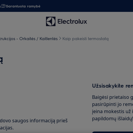
s
Garantuota ramybė
ukcijos - Orkaitės / Kaitlentės
Kaip pakeisti termostatą
ą
Užsisakykite re
Baigėsi prietaiso 
pasirūpinti jo rem
įeina mokestis už i
papildomų išlaidų
adovo saugos informaciją prieš
acijas.