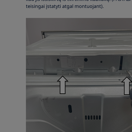
teisingai įstatyti atgal montuojant).