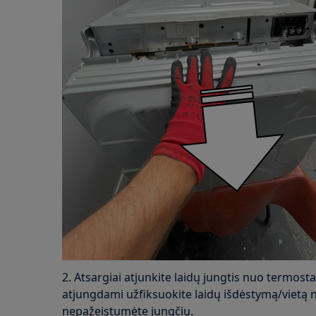
2. Atsargiai atjunkite laidų jungtis nuo termost
atjungdami užfiksuokite laidų išdėstymą/vietą 
nepažeistumėte jungčių.