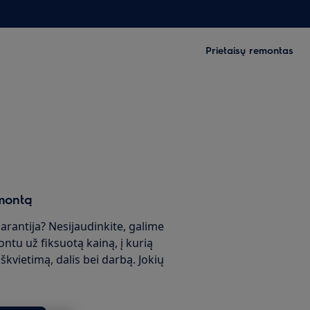
Prietaisų remontas
montą
garantija? Nesijaudinkite, galime
ontu už fiksuotą kainą, į kurią
škvietimą, dalis bei darbą. Jokių
!