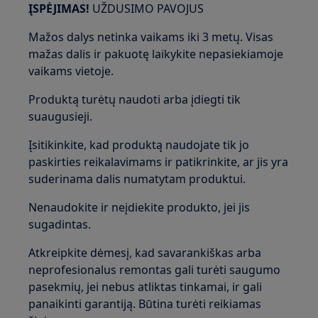
ĮSPĖJIMAS!
UŽDUSIMO PAVOJUS
Mažos dalys netinka vaikams iki 3 metų. Visas
mažas dalis ir pakuotę laikykite nepasiekiamoje
vaikams vietoje.
Produktą turėtų naudoti arba įdiegti tik
suaugusieji.
Įsitikinkite, kad produktą naudojate tik jo
paskirties reikalavimams ir patikrinkite, ar jis yra
suderinama dalis numatytam produktui.
Nenaudokite ir neįdiekite produkto, jei jis
sugadintas.
Atkreipkite dėmesį, kad savarankiškas arba
neprofesionalus remontas gali turėti saugumo
pasekmių, jei nebus atliktas tinkamai, ir gali
panaikinti garantiją. Būtina turėti reikiamas