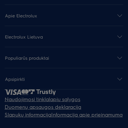
Apie Electrolux
Electrolux Lietuva
Populiarūs produktai
Apsipirkti
Naudojimosi tinklalapiu sąlygos
Duomenų apsaugos deklaracija
Slapukų informacija
Informacija apie prieinamumą