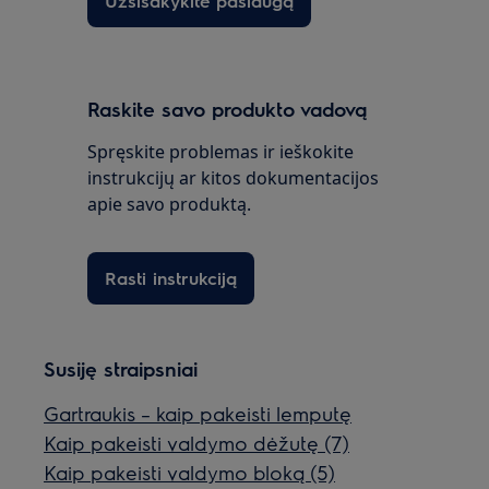
Užsisakykite paslaugą
Raskite savo produkto vadovą
Spręskite problemas ir ieškokite
instrukcijų ar kitos dokumentacijos
apie savo produktą.
Rasti instrukciją
Susiję straipsniai
Gartraukis – kaip pakeisti lemputę
Kaip pakeisti valdymo dėžutę (7)
Kaip pakeisti valdymo bloką (5)