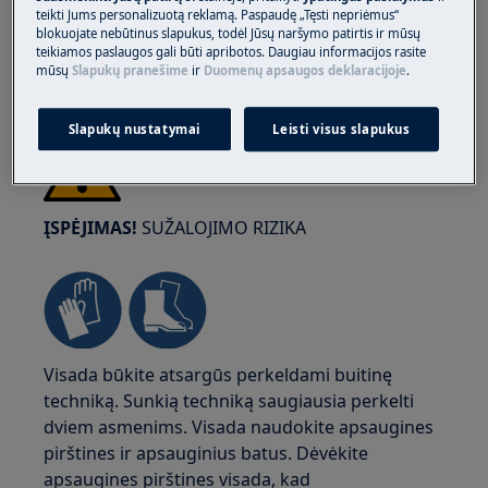
teikti Jums personalizuotą reklamą. Paspaudę „Tęsti nepriėmus“
blokuojate nebūtinus slapukus, todėl Jūsų naršymo patirtis ir mūsų
teikiamos paslaugos gali būti apribotos. Daugiau informacijos rasite
mūsų
Slapukų pranešime
ir
Duomenų apsaugos deklaracijoje
.
Slapukų nustatymai
Leisti visus slapukus
ĮSPĖJIMAS!
SUŽALOJIMO RIZIKA
Visada būkite atsargūs perkeldami buitinę
techniką. Sunkią techniką saugiausia perkelti
dviem asmenims. Visada naudokite apsaugines
pirštines ir apsauginius batus. Dėvėkite
apsaugines pirštines visada, kad