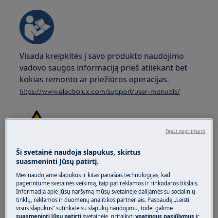
Visada kreipkitės į savo produkto naudojimo
vadovo saugos informaciją prieš atliekant bet
kokias remonto ar priežiūros operacijas.
https://www.electrolux.com/support/user-manuals/
Tęsti nepriimant
ĮSPĖJIMAS!
ELEKTROS SMŪGIO PAVOJUS
Ši svetainė naudoja slapukus, skirtus
suasmeninti Jūsų patirtį.
Prieš atliekant bet kokį remonto ar priežiūros
Mes naudojame slapukus ir kitas panašias technologijas, kad
darbą, išjunkite prietaisą ir atjunkite maitinimo
pagerintume svetainės veikimą, taip pat reklamos ir rinkodaros tikslais.
Informacija apie Jūsų naršymą mūsų svetainėje dalijamės su socialinių
kištuką nuo rozetės.
tinklų, reklamos ir duomenų analitikos partneriais. Paspaudę „Leisti
visus slapukus“ sutinkate su slapukų naudojimu, todėl galime
suasmeninti Jūsų patirtį
svetainėje, pritaikyti
ypatingus pasiūlymus
ir