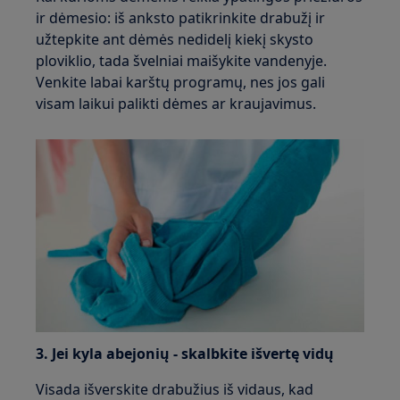
ir dėmesio: iš anksto patikrinkite drabužį ir
užtepkite ant dėmės nedidelį kiekį skysto
ploviklio, tada švelniai maišykite vandenyje.
Venkite labai karštų programų, nes jos gali
visam laikui palikti dėmes ar kraujavimus.
3. Jei kyla abejonių - skalbkite išvertę vidų
Visada išverskite drabužius iš vidaus, kad