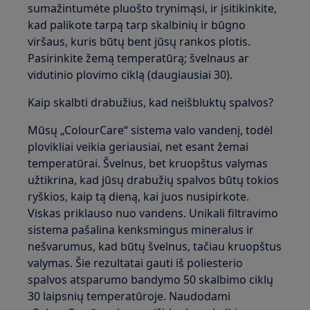
sumažintumėte pluošto trynimąsi, ir įsitikinkite,
kad palikote tarpą tarp skalbinių ir būgno
viršaus, kuris būtų bent jūsų rankos plotis.
Pasirinkite žemą temperatūrą; švelnaus ar
vidutinio plovimo ciklą (daugiausiai 30).
Kaip skalbti drabužius, kad neišbluktų spalvos?
Mūsų „ColourCare“ sistema valo vandenį, todėl
plovikliai veikia geriausiai, net esant žemai
temperatūrai. Švelnus, bet kruopštus valymas
užtikrina, kad jūsų drabužių spalvos būtų tokios
ryškios, kaip tą dieną, kai juos nusipirkote.
Viskas priklauso nuo vandens. Unikali filtravimo
sistema pašalina kenksmingus mineralus ir
nešvarumus, kad būtų švelnus, tačiau kruopštus
valymas. Šie rezultatai gauti iš poliesterio
spalvos atsparumo bandymo 50 skalbimo ciklų
30 laipsnių temperatūroje. Naudodami