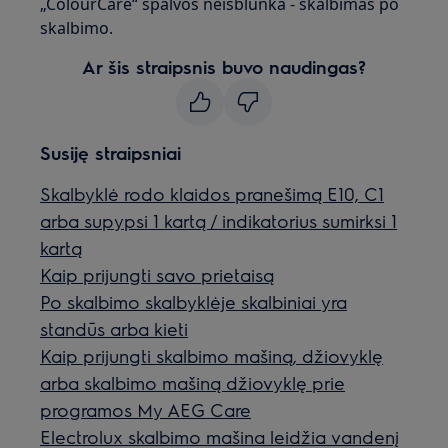
„ColourCare“ spalvos neišblunka - skalbimas po
skalbimo.
Ar šis straipsnis buvo naudingas?
Susiję straipsniai
Skalbyklė rodo klaidos pranešimą E10, C1
arba supypsi 1 kartą / indikatorius sumirksi 1
kartą
Kaip prijungti savo prietaisą
Po skalbimo skalbyklėje skalbiniai yra
standūs arba kieti
Kaip prijungti skalbimo mašiną, džiovyklę
arba skalbimo mašiną džiovyklę prie
programos My AEG Care
Electrolux skalbimo mašina leidžia vandenį