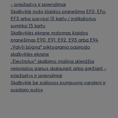
– priežastys ir sprendimai
Skalbyklė rodo klaidos pranešimą EF0, EFo,
EF3 arba supypsi 15 kartų / indikatorius
sumirksi 15 kartų
Skalbyklės ekrane rodomas klaidos
pranešimas E90, E91, E92, E93 arba E94
„Valyti būgna“ piktograma pasirodo
skalbyklės ekrane
„Electrolux“ skalbimo mašina skleidžia
neįprastus garsus skalaujant arba gręžiant –
priežastys ir sprendimai
Skalbyklė be paliovos pumpuoja vandenį ir
susidaro putos