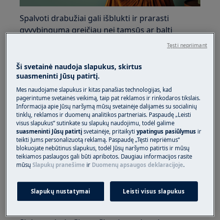
Spalvoti drabužiai gali išblukti ir prarasti
gyvybingumą greičiau nei tamsūs ar balti
drabužiai. Bet jei skalbsite atsargiai ir švelniu
Tęsti nepriimant
prisilietimu išlaikysite juos ilgiau spalvotus.
Ši svetainė naudoja slapukus, skirtus
suasmeninti Jūsų patirtį.
Mes naudojame slapukus ir kitas panašias technologijas, kad
pagerintume svetainės veikimą, taip pat reklamos ir rinkodaros tikslais.
Informacija apie Jūsų naršymą mūsų svetainėje dalijamės su socialinių
tinklų, reklamos ir duomenų analitikos partneriais. Paspaudę „Leisti
visus slapukus“ sutinkate su slapukų naudojimu, todėl galime
suasmeninti Jūsų patirtį
svetainėje, pritaikyti
ypatingus pasiūlymus
ir
teikti Jums personalizuotą reklamą. Paspaudę „Tęsti nepriėmus“
blokuojate nebūtinus slapukus, todėl Jūsų naršymo patirtis ir mūsų
teikiamos paslaugos gali būti apribotos. Daugiau informacijos rasite
mūsų
Slapukų pranešime
ir
Duomenų apsaugos deklaracijoje
.
1. Ar galite kartu plauti spalvotus ir baltus
Slapukų nustatymai
Leisti visus slapukus
drabužius?