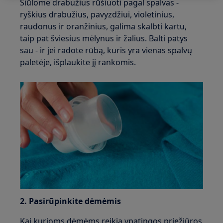
Siūlome drabužius rūšiuoti pagal spalvas -
ryškius drabužius, pavyzdžiui, violetinius,
raudonus ir oranžinius, galima skalbti kartu,
taip pat šviesius mėlynus ir žalius. Balti patys
sau - ir jei radote rūbą, kuris yra vienas spalvų
paletėje, išplaukite jį rankomis.
2. Pasirūpinkite dėmėmis
Kai kurioms dėmėms reikia ypatingos priežiūros