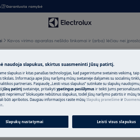
s
Garantuota ramybė
ai
Kavos virimo aparatas nešildo tinkamai ir (arba) lėčiau nei įprasta
ešildo tinkamai ir (arba) lėči
nė naudoja slapukus, skirtus suasmeninti Jūsų patirtį.
me slapukus ir kitas panašias technologijas, kad pagerintume svetainės veikimą, taip
s tikslais. Informacija apie Jūsų naršymą mūsų svetainėje dalijamės su socialinių tinkl
litikos partneriais. Paspaudę „Leisti visus slapukus“ sutinkate su slapukų naudojimu
 Jūsų patirtį
svetainėje, pritaikyti
ypatingus pasiūlymus
ir teikti Jums personalizuo
arba) lėčiau nei įprastai
ęsti nepriėmus“ blokuojate nebūtinus slapukus, todėl Jūsų naršymo patirtis ir mūsų t
ali būti apribotos. Daugiau informacijos rasite mūsų
Slapukų pranešime
ir
Duomenų
je
.
Slapukų nustatymai
Leisti visus slapukus