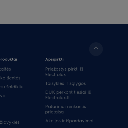
produktai
Apsipirkti
aitės
Priežastys pirkti iš
Electrolux
kaitlentės
Taisyklės ir sąlygos
su šaldikliu
DUK perkant tiesiai iš
uvai
Electrolux.lt
Patarimai renkantis
prietaisą
Akcijos ir išpardavimai
žiovyklės