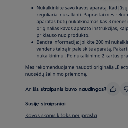
Nukalkinkite savo kavos aparatą. Kad Jūsų
reguliariai nukalkinti. Paprastai mes re
aparatas būtų nukalkinamas kas 3 mėnesiu
originalias kavos aparato instrukcijas, kaip
priklauso nuo produkto.
Bendra informacija: įpilkite 200 ml nukalki
vandens talpą ir paleiskite aparatą. Paka
nukalkinimui. Po nukalkinimo 2 kartus pra
Mes rekomenduojame naudoti originalią „Electr
nuosėdų šalinimo priemonę.
Ar šis straipsnis buvo naudingas?
Susiję straipsniai
Kavos skonis kitoks nei įprasta