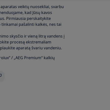
 aparatas veiktų nuosekliai, svarbu
komenduojame, kad Jūsų kavos
s. Pirmiausia perskaitykite
 tinkamai pašalinti kalkės, nes tai
nimo skysčio ir vieną litrą vandens į
rtokite procesą ekstremaliam
plaukite aparatą švariu vandeniu.
olux“ / „AEG Premium“ kalkių