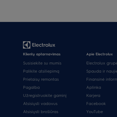
Klientų aptarnavimas
Apie Electrolux
Susisiekite su mumis
Electrolux grup
Palikite atsiliepimą
Spauda ir nauji
Prietaisų remontas
Finansinė infor
Pagalba
Aplinka
Užregistruokite gaminį
Karjera
Atsisiųsti vadovus
Facebook
Atsisiųsti brošiūras
YouTube