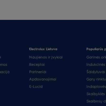
Electrolux Lietuva
Populiarūs 
ė
Naujienos ir įvykiai
Garinės ork
enos
Receptai
Indukcinės 
macija
Partneriai
Šaldytuvai 
Apdovanojimai
Garų rinkt
E-Lucid
Indaplovės
Skalbyklės
Skalbinių d