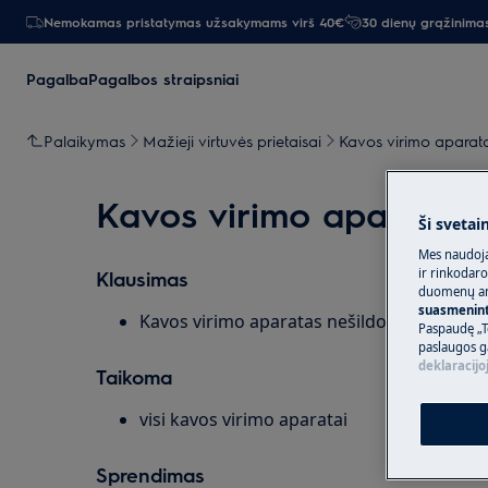
Nemokamas pristatymas užsakymams virš 40€
30 dienų grąžinima
Pagalba
Pagalbos straipsniai
Palaikymas
Mažieji virtuvės prietaisai
Kavos virimo aparat
Kavos virimo aparatas n
Ši svetai
Mes naudoja
ir rinkodaro
Klausimas
duomenų ana
suasmeninti
Kavos virimo aparatas nešildo tinkamai ir (
Paspaudę „T
paslaugos g
deklaracijo
Taikoma
visi kavos virimo aparatai
Sprendimas