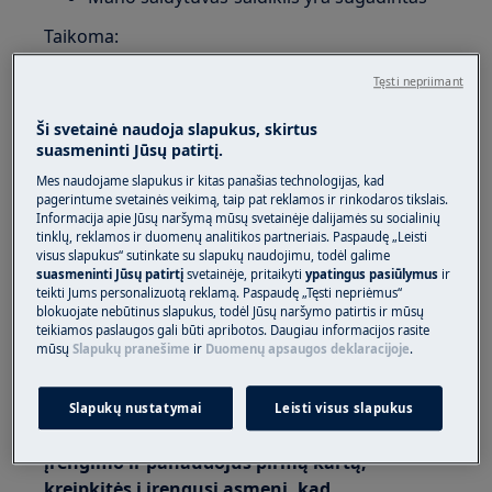
Taikoma:
Šaldiklis
Tęsti nepriimant
Šaldytuvas
Ši svetainė naudoja slapukus, skirtus
Šaldiklis
suasmeninti Jūsų patirtį.
Vyno aušintuvas
Mes naudojame slapukus ir kitas panašias technologijas, kad
Sprendimas:
pagerintume svetainės veikimą, taip pat reklamos ir rinkodaros tikslais.
Informacija apie Jūsų naršymą mūsų svetainėje dalijamės su socialinių
tinklų, reklamos ir duomenų analitikos partneriais. Paspaudę „Leisti
1. Jeigu pažeidimas buvo pastebėtas
visus slapukus“ sutinkate su slapukų naudojimu, todėl galime
išpakuojant prietaisą, nedelsdami kreipkitės į
suasmeninti Jūsų patirtį
svetainėje, pritaikyti
ypatingus pasiūlymus
ir
savo pardavėją ir išsiaiškinkite, ar jis buvo
teikti Jums personalizuotą reklamą. Paspaudę „Tęsti nepriėmus“
blokuojate nebūtinus slapukus, todėl Jūsų naršymo patirtis ir mūsų
sugadintas pristatymo metu.
teikiamos paslaugos gali būti apribotos. Daugiau informacijos rasite
mūsų
Slapukų pranešime
ir
Duomenų apsaugos deklaracijoje
.
Nebandykite prijungti prietaiso arba juo
naudotis.
Slapukų nustatymai
Leisti visus slapukus
2. Jeigu pažeidimas buvo pastebėtas po
įrengimo ir panaudojus pirmą kartą,
kreipkitės į įrengusį asmenį, kad