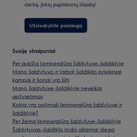
darbą. Jokių papildomų išlaidų!
Užsisakykite paslaugą
Susiję straipsniai
Per aukšta temperatūra šaldytuve-šaldiklyje
Mano šaldytuvo ir (arba) šaldiklio priekiniai
kampai ir šonai yra šilti
Mano šaldytuve-šaldiklyje neveikia
apšvietimas
Kokia yra optimali temperatūra šaldytuve ir
šaldiklyje?
Per žema temperatūra šaldytuve-šaldiklyje
Šaldytuvas–šaldiklis rodo aliarmą: dega