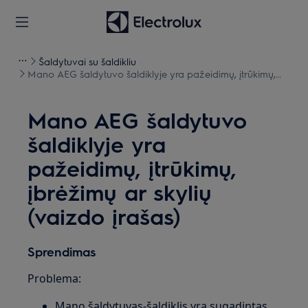
Šaldytuvai su šaldikliu
Mano AEG šaldytuvo šaldiklyje yra pažeidimų, įtrūkimų,
įbrėžimų ar skylių (vaizdo įrašas)
Mano AEG šaldytuvo
šaldiklyje yra
pažeidimų, įtrūkimų,
įbrėžimų ar skylių
(vaizdo įrašas)
Sprendimas
Problema:
Mano šaldytuvas-šaldiklis yra sugadintas