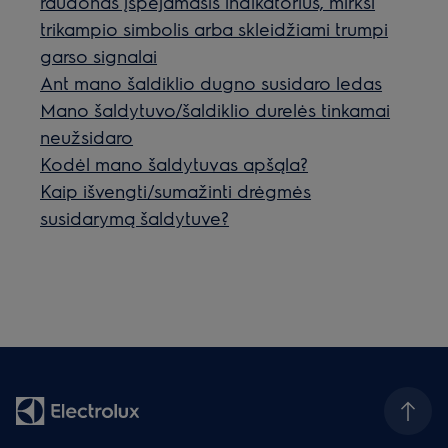
raudonas įspėjamasis indikatorius, mirksi
trikampio simbolis arba skleidžiami trumpi
garso signalai
Ant mano šaldiklio dugno susidaro ledas
Mano šaldytuvo/šaldiklio durelės tinkamai
neužsidaro
Kodėl mano šaldytuvas apšąla?
Kaip išvengti/sumažinti drėgmės
susidarymą šaldytuve?