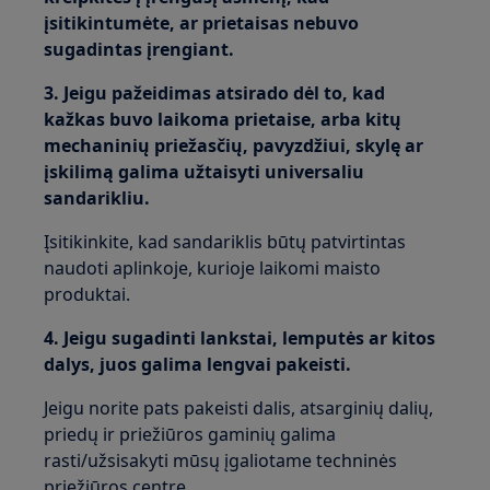
įsitikintumėte, ar prietaisas nebuvo
sugadintas įrengiant.
3. Jeigu pažeidimas atsirado dėl to, kad
kažkas buvo laikoma prietaise, arba kitų
mechaninių priežasčių, pavyzdžiui, skylę ar
įskilimą galima užtaisyti universaliu
sandarikliu.
Įsitikinkite, kad sandariklis būtų patvirtintas
naudoti aplinkoje, kurioje laikomi maisto
produktai.
4. Jeigu sugadinti lankstai, lemputės ar kitos
dalys, juos galima lengvai pakeisti.
Jeigu norite pats pakeisti dalis, atsarginių dalių,
priedų ir priežiūros gaminių galima
rasti/užsisakyti mūsų įgaliotame techninės
priežiūros centre.