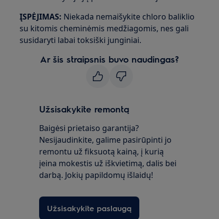
ĮSPĖJIMAS:
Niekada nemaišykite chloro baliklio
su kitomis cheminėmis medžiagomis, nes gali
susidaryti labai toksiški junginiai.
Ar šis straipsnis buvo naudingas?
Užsisakykite remontą
Baigėsi prietaiso garantija?
Nesijaudinkite, galime pasirūpinti jo
remontu už fiksuotą kainą, į kurią
įeina mokestis už iškvietimą, dalis bei
darbą. Jokių papildomų išlaidų!
Užsisakykite paslaugą