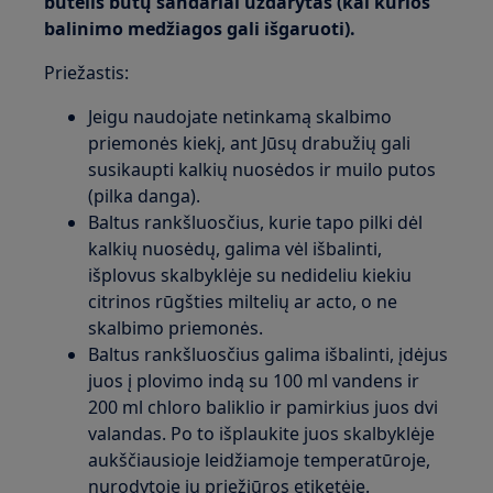
butelis būtų sandariai uždarytas (kai kurios
balinimo medžiagos gali išgaruoti).
Priežastis:
Jeigu naudojate netinkamą skalbimo
priemonės kiekį, ant Jūsų drabužių gali
susikaupti kalkių nuosėdos ir muilo putos
(pilka danga).
Baltus rankšluosčius, kurie tapo pilki dėl
kalkių nuosėdų, galima vėl išbalinti,
išplovus skalbyklėje su nedideliu kiekiu
citrinos rūgšties miltelių ar acto, o ne
skalbimo priemonės.
Baltus rankšluosčius galima išbalinti, įdėjus
juos į plovimo indą su 100 ml vandens ir
200 ml chloro baliklio ir pamirkius juos dvi
valandas. Po to išplaukite juos skalbyklėje
aukščiausioje leidžiamoje temperatūroje,
nurodytoje jų priežiūros etiketėje.