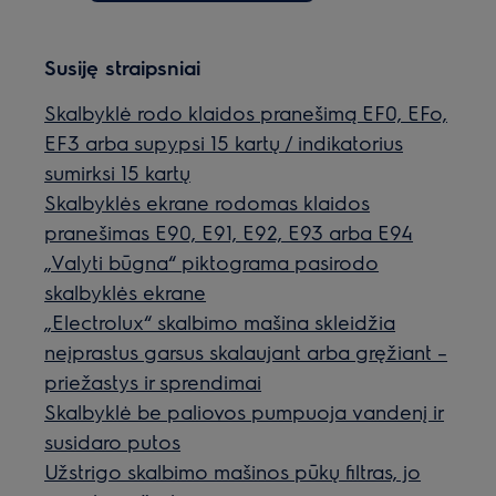
Susiję straipsniai
Skalbyklė rodo klaidos pranešimą EF0, EFo,
EF3 arba supypsi 15 kartų / indikatorius
sumirksi 15 kartų
Skalbyklės ekrane rodomas klaidos
pranešimas E90, E91, E92, E93 arba E94
„Valyti būgna“ piktograma pasirodo
skalbyklės ekrane
„Electrolux“ skalbimo mašina skleidžia
neįprastus garsus skalaujant arba gręžiant –
priežastys ir sprendimai
Skalbyklė be paliovos pumpuoja vandenį ir
susidaro putos
Užstrigo skalbimo mašinos pūkų filtras, jo