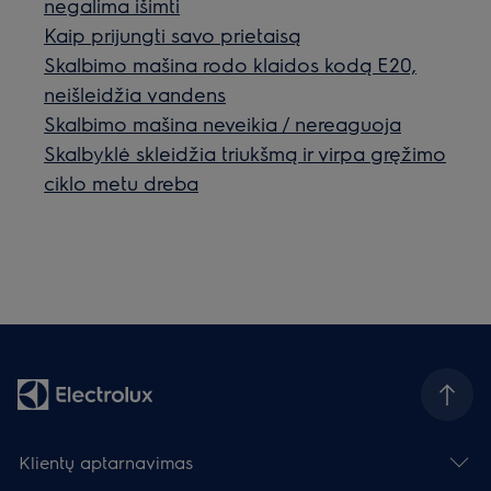
negalima išimti
Kaip prijungti savo prietaisą
Skalbimo mašina rodo klaidos kodą E20,
neišleidžia vandens
Skalbimo mašina neveikia / nereaguoja
Skalbyklė skleidžia triukšmą ir virpa gręžimo
ciklo metu dreba
Klientų aptarnavimas