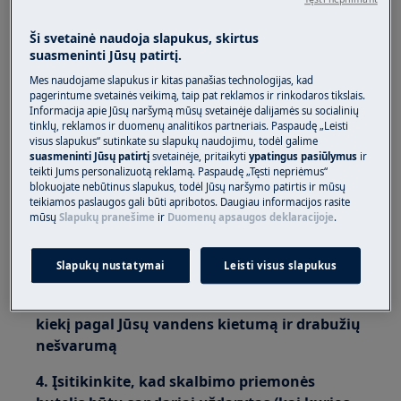
Priekinio krautuvo skalbimo mašina /
Ši svetainė naudoja slapukus, skirtus
skalbimo mašina
suasmeninti Jūsų patirtį.
Viršutinio krautuvo skalbimo mašina
Mes naudojame slapukus ir kitas panašias technologijas, kad
pagerintume svetainės veikimą, taip pat reklamos ir rinkodaros tikslais.
Rezoliucija:
Informacija apie Jūsų naršymą mūsų svetainėje dalijamės su socialinių
tinklų, reklamos ir duomenų analitikos partneriais. Paspaudę „Leisti
visus slapukus“ sutinkate su slapukų naudojimu, todėl galime
1. Visada išrūšiuokite baltus skalbinius ir
suasmeninti Jūsų patirtį
svetainėje, pritaikyti
ypatingus pasiūlymus
ir
plaukite juos atskirai nuo kitų spalvų
teikti Jums personalizuotą reklamą. Paspaudę „Tęsti nepriėmus“
skalbinių
blokuojate nebūtinus slapukus, todėl Jūsų naršymo patirtis ir mūsų
teikiamos paslaugos gali būti apribotos. Daugiau informacijos rasite
mūsų
Slapukų pranešime
ir
Duomenų apsaugos deklaracijoje
.
2. Naudokite baltiems skalbiniams skirtą
skalbimo priemonę (joje yra balinimo
medžiagų, pavyzdžiui, natrio perkarbonato)
Slapukų nustatymai
Leisti visus slapukus
3. Naudokite tinkamą skalbimo priemonės
kiekį pagal Jūsų vandens kietumą ir drabužių
nešvarumą
4. Įsitikinkite, kad skalbimo priemonės