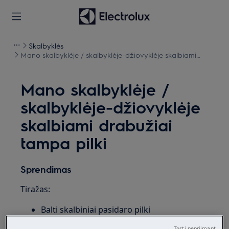
Skalbyklės
Mano skalbyklėje / skalbyklėje-džiovyklėje skalbiami
drabužiai tampa pilki
Mano skalbyklėje /
skalbyklėje-džiovyklėje
skalbiami drabužiai
tampa pilki
Sprendimas
Tiražas:
Balti skalbiniai pasidaro pilki
Taikoma:
Tęsti nepriimant