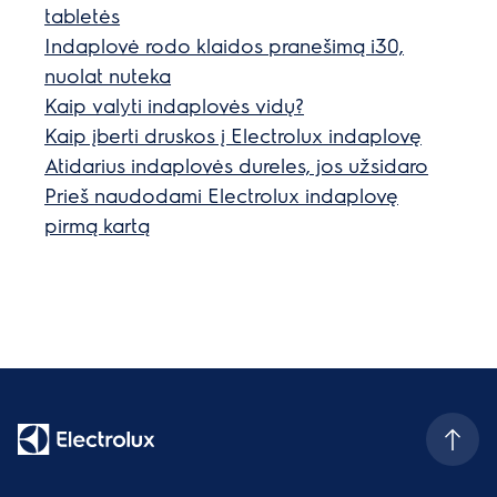
tabletės
Indaplovė rodo klaidos pranešimą i30,
nuolat nuteka
Kaip valyti indaplovės vidų?
Kaip įberti druskos į Electrolux indaplovę
Atidarius indaplovės dureles, jos užsidaro
Prieš naudodami Electrolux indaplovę
pirmą kartą