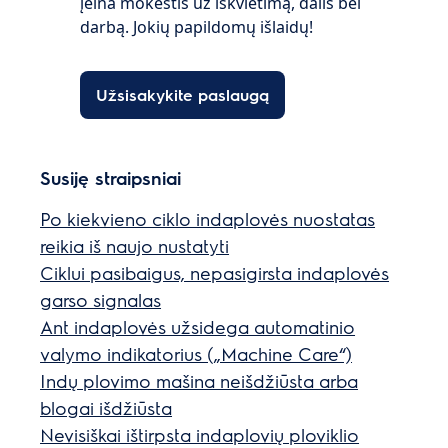
įeina mokestis už iškvietimą, dalis bei
darbą. Jokių papildomų išlaidų!
Užsisakykite paslaugą
Susiję straipsniai
Po kiekvieno ciklo indaplovės nuostatas
reikia iš naujo nustatyti
Ciklui pasibaigus, nepasigirsta indaplovės
garso signalas
Ant indaplovės užsidega automatinio
valymo indikatorius („Machine Care“)
Indų plovimo mašina neišdžiūsta arba
blogai išdžiūsta
Nevisiškai ištirpsta indaplovių ploviklio