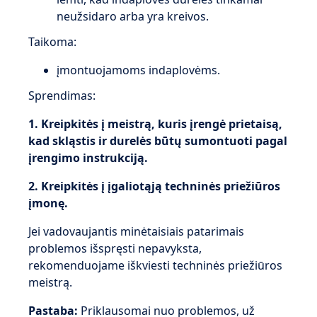
neužsidaro arba yra kreivos.
Taikoma:
įmontuojamoms indaplovėms.
Sprendimas:
1. Kreipkitės į meistrą, kuris įrengė prietaisą,
kad skląstis ir durelės būtų sumontuoti pagal
įrengimo instrukciją.
2. Kreipkitės į įgaliotąją techninės priežiūros
įmonę.
Jei vadovaujantis minėtaisiais patarimais
problemos išspręsti nepavyksta,
rekomenduojame iškviesti techninės priežiūros
meistrą.
Pastaba:
Priklausomai nuo problemos, už