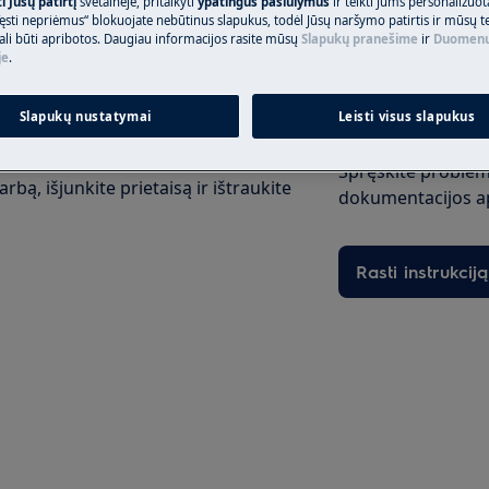
 Jūsų patirtį
svetainėje, pritaikyti
ypatingus pasiūlymus
ir teikti Jums personalizuo
Užsisakykite p
ęsti nepriėmus“ blokuojate nebūtinus slapukus, todėl Jūsų naršymo patirtis ir mūsų t
ali būti apribotos. Daugiau informacijos rasite mūsų
Slapukų pranešime
ir
Duomenų
je
.
Slapukų nustatymai
Leisti visus slapukus
Raskite savo pr
Spręskite problema
rbą, išjunkite prietaisą ir ištraukite
dokumentacijos ap
Rasti instrukciją