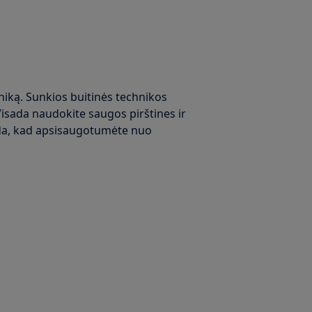
niką. Sunkios buitinės technikos
Visada naudokite saugos pirštines ir
ada, kad apsisaugotumėte nuo