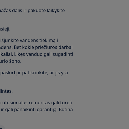
žas dalis ir pakuotę laikykite
ieji.
 išjunkite vandens tiekimą į
andens. Bet kokie priežiūros darbai
ikaliai. Likęs vanduo gali sugadinti
kurio šono.
askirtį ir patikrinkite, ar jis yra
intas.
rofesionalus remontas gali turėti
r gali panaikinti garantiją. Būtina