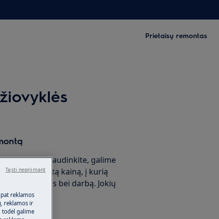
Prietaisų remontas
žiovyklės
montą
garantija? Nesijaudinkite, galime
ontu už fiksuotą kainą, į kurią
Tęsti nepriimant
škvietimą, dalis bei darbą. Jokių
!
 pat reklamos
ų, reklamos ir
, todėl galime