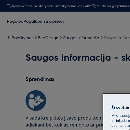
Nemokamas pristatymas užsakymams virš 40€
30 dienų grąžinima
Pagalba
Pagalbos straipsniai
Palaikymas
EcoDesign
Saugos informacija
Saugos inform
Saugos informacija - s
Sprendimas
Ši svetai
Mes naudoja
Visada kreipkitės į savo produkto naudojimo v
ir rinkodaro
atliekant bet kokias remonto ar priežiūros oper
duomenų ana