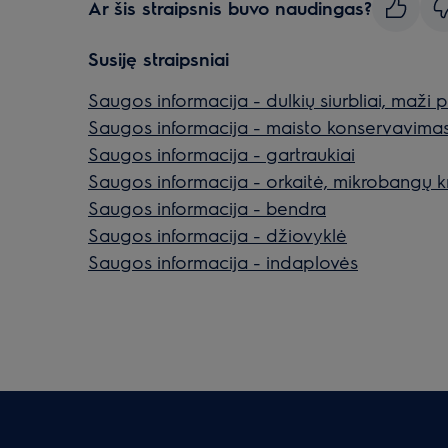
Ar šis straipsnis buvo naudingas?
Susiję straipsniai
Saugos informacija - dulkių siurbliai, maži p
Saugos informacija - maisto konservavima
Saugos informacija - gartraukiai
Saugos informacija - orkaitė, mikrobangų kr
Saugos informacija - bendra
Saugos informacija - džiovyklė
Saugos informacija - indaplovės