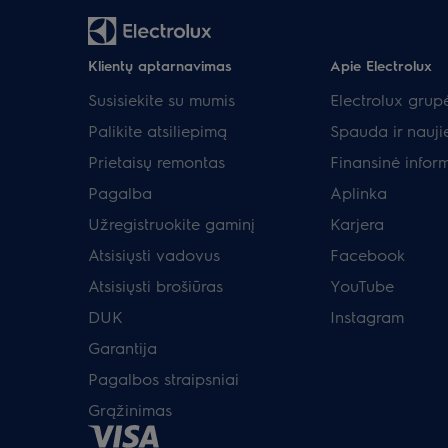
Klientų aptarnavimas
Apie Electrolux
Susisiekite su mumis
Electrolux grup
Palikite atsiliepimą
Spauda ir nauji
Prietaisų remontas
Finansinė infor
Pagalba
Aplinka
Užregistruokite gaminį
Karjera
Atsisiųsti vadovus
Facebook
Atsisiųsti brošiūras
YouTube
DUK
Instagram
Garantija
Pagalbos straipsniai
Grąžinimas