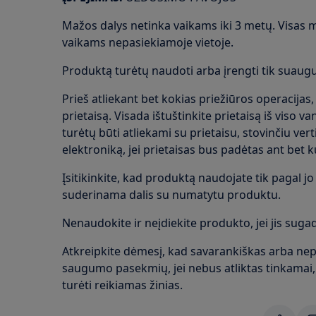
Mažos dalys netinka vaikams iki 3 metų. Visas ma
vaikams nepasiekiamoje vietoje.
Produktą turėtų naudoti arba įrengti tik suaugus
Prieš atliekant bet kokias priežiūros operacijas,
prietaisą. Visada ištuštinkite prietaisą iš viso v
turėtų būti atliekami su prietaisu, stovinčiu vert
elektroniką, jei prietaisas bus padėtas ant bet 
Įsitikinkite, kad produktą naudojate tik pagal jo p
suderinama dalis su numatytu produktu.
Nenaudokite ir neįdiekite produkto, jei jis sugad
Atkreipkite dėmesį, kad savarankiškas arba nep
saugumo pasekmių, jei nebus atliktas tinkamai, i
turėti reikiamas žinias.