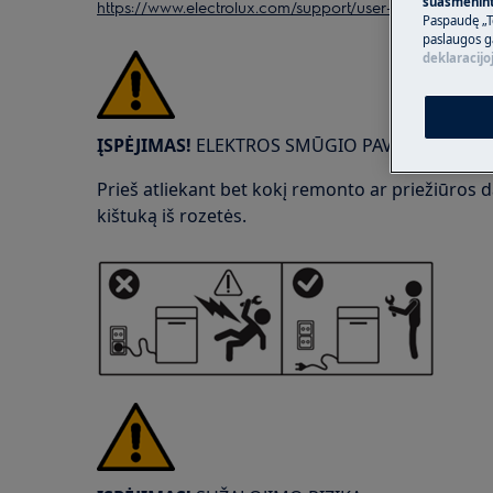
suasmeninti
https://www.electrolux.com/support/user-manuals/
Paspaudę „T
paslaugos g
deklaracijo
ĮSPĖJIMAS!
ELEKTROS SMŪGIO PAVOJUS
Prieš atliekant bet kokį remonto ar priežiūros da
kištuką iš rozetės.