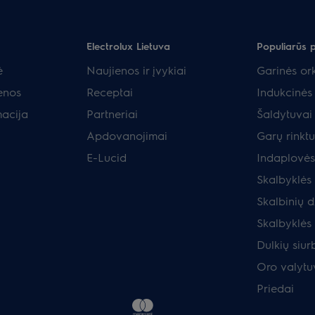
Electrolux Lietuva
Populiarūs 
ė
Naujienos ir įvykiai
Garinės ork
enos
Receptai
Indukcinės 
macija
Partneriai
Šaldytuvai 
Apdovanojimai
Garų rinkt
E-Lucid
Indaplovės
Skalbyklės
Skalbinių d
Skalbyklės
Dulkių siurb
Oro valytu
Priedai