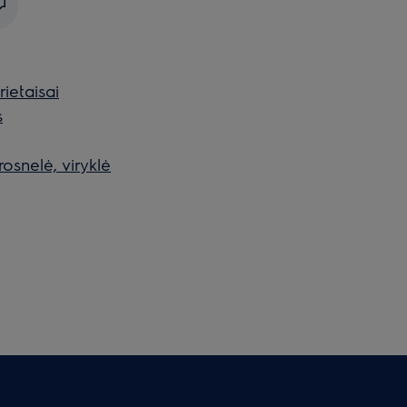
rietaisai
s
osnelė, viryklė