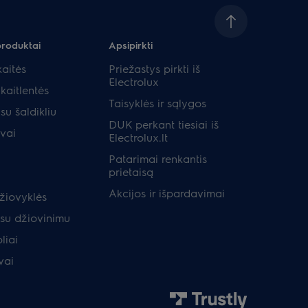
produktai
Apsipirkti
aitės
Priežastys pirkti iš
Electrolux
kaitlentės
Taisyklės ir sąlygos
su šaldikliu
DUK perkant tiesiai iš
uvai
Electrolux.lt
Patarimai renkantis
prietaisą
Akcijos ir išpardavimai
žiovyklės
 su džiovinimu
liai
vai