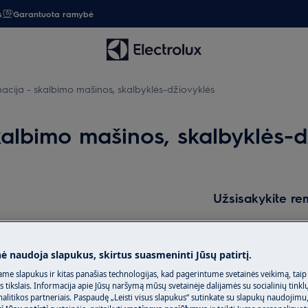
s
Garantuota ramybė
acija - skalbimo mašinos, skalbyklės-džiovyklės
kalbimo mašinos, skalbyklės-d
Užsisakykite re
Baigėsi prietaiso 
pasirūpinti jo rem
nė naudoja slapukus, skirtus suasmeninti Jūsų patirtį.
įeina mokestis už i
papildomų išlaidų
me slapukus ir kitas panašias technologijas, kad pagerintume svetainės veikimą, taip
adovo saugos informaciją prieš
s tikslais. Informacija apie Jūsų naršymą mūsų svetainėje dalijamės su socialinių tinkl
acijas.
litikos partneriais. Paspaudę „Leisti visus slapukus“ sutinkate su slapukų naudojimu