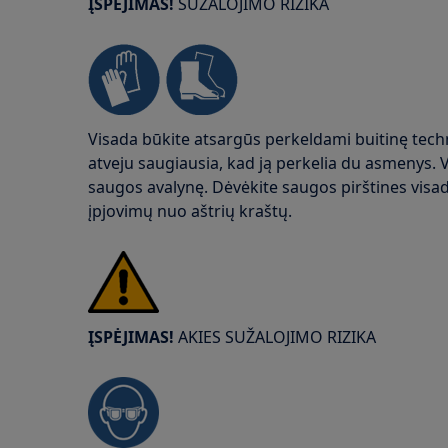
ĮSPĖJIMAS!
SUŽALOJIMO RIZIKA
Visada būkite atsargūs perkeldami buitinę tech
atveju saugiausia, kad ją perkelia du asmenys. 
saugos avalynę. Dėvėkite saugos pirštines vis
įpjovimų nuo aštrių kraštų.
ĮSPĖJIMAS!
AKIES SUŽALOJIMO RIZIKA