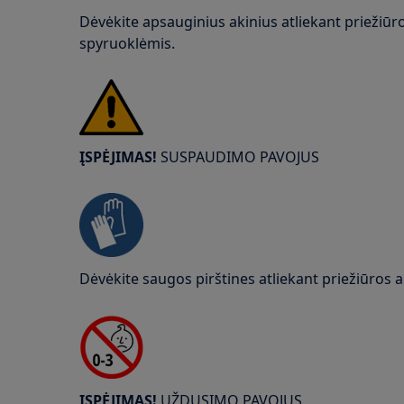
Dėvėkite apsauginius akinius atliekant priežiū
spyruoklėmis.
ĮSPĖJIMAS!
SUSPAUDIMO PAVOJUS
Dėvėkite saugos pirštines atliekant priežiūros 
ĮSPĖJIMAS!
UŽDUSIMO PAVOJUS