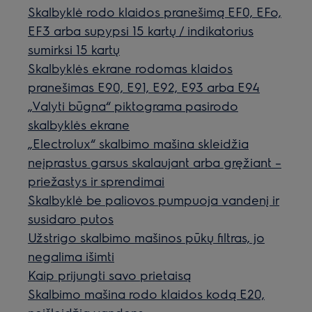
Skalbyklė rodo klaidos pranešimą EF0, EFo,
EF3 arba supypsi 15 kartų / indikatorius
sumirksi 15 kartų
Skalbyklės ekrane rodomas klaidos
pranešimas E90, E91, E92, E93 arba E94
„Valyti būgna“ piktograma pasirodo
skalbyklės ekrane
„Electrolux“ skalbimo mašina skleidžia
neįprastus garsus skalaujant arba gręžiant –
priežastys ir sprendimai
Skalbyklė be paliovos pumpuoja vandenį ir
susidaro putos
Užstrigo skalbimo mašinos pūkų filtras, jo
negalima išimti
Kaip prijungti savo prietaisą
Skalbimo mašina rodo klaidos kodą E20,