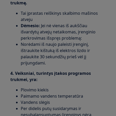
trukmę.
Tai įprastas reiškinys skalbimo mašinos
atveju
Dėmesio:
Jei nė vienas iš aukščiau
išvardytų atvejų netaikomas, įrenginio
perkrovimas išspręs problemą:
Norėdami iš naujo paleisti įrenginį,
ištraukite kištuką iš elektros lizdo ir
palaukite 30 sekundžių prieš vėl jį
prijungdami.
4. Veiksniai, turintys įtakos programos
trukmei, yra:
Plovimo kiekis
Paimamo vandens temperatūra
Vandens slėgis
Per didelis putų susidarymas ir
nesubalansuotumas (įrenginys nėra