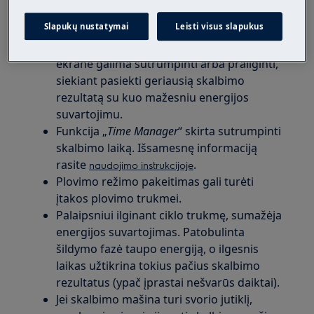
Po nustatymo skalbimo programos,
Slapukų nustatymai
Leisti visus slapukus
programa rodo numatomą programos
trukmę. Paskui rodomą skalbimo laiką
ekrane galima sutrumpinti arba prailginti,
siekiant pasiekti geriausią skalbimo
rezultatą su kuo mažesniu energijos
suvartojimu.
Funkcija „
Time Manager
“ skirta sutrumpinti
skalbimo laiką. Išsamesnę informaciją
rasite
.
naudojimo instrukcijoje
Plovimo režimo pakeitimas gali turėti
įtakos plovimo trukmei.
Palaipsniui ilginant ciklo trukmę, sumažėja
energijos suvartojimas. Patobulinta
šildymo fazė taupo energiją, o ilgesnis
laikas užtikrina tokius pačius skalbimo
rezultatus (ypač įprastai nešvarūs daiktai).
Jei skalbimo mašina turi svorio jutiklį,