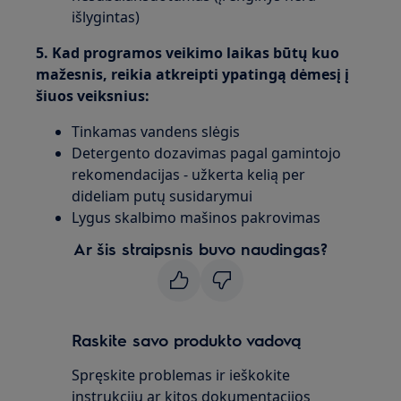
išlygintas)
5. Kad programos veikimo laikas būtų kuo
mažesnis, reikia atkreipti ypatingą dėmesį į
šiuos veiksnius:
Tinkamas vandens slėgis
Detergento dozavimas pagal gamintojo
rekomendacijas - užkerta kelią per
dideliam putų susidarymui
Lygus skalbimo mašinos pakrovimas
Ar šis straipsnis buvo naudingas?
Raskite savo produkto vadovą
Spręskite problemas ir ieškokite
instrukcijų ar kitos dokumentacijos