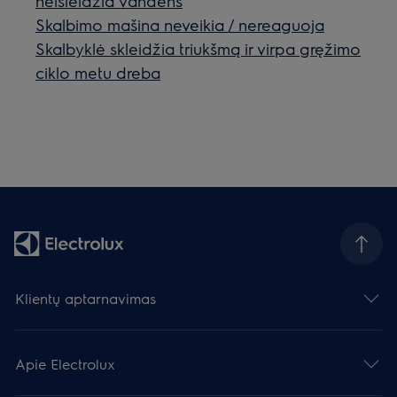
neišleidžia vandens
Skalbimo mašina neveikia / nereaguoja
Skalbyklė skleidžia triukšmą ir virpa gręžimo
ciklo metu dreba
Klientų aptarnavimas
Apie Electrolux