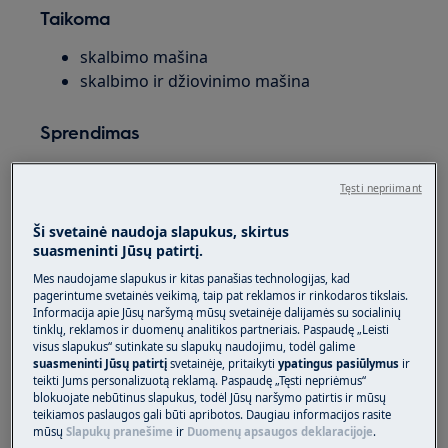
Taikoma
skalbimo mašina
skalbimo ir džiovinimo mašina
Sprendimas
1. Skalbyklė apskaičiuoja laiką pagal įkrovos
Tęsti nepriimant
svorį, o rodomas laikas atitinka šį įvertinimą,
kuris daugeliu atvejų yra labai artimas
Ši svetainė naudoja slapukus, skirtus
faktinei programos trukmei.
suasmeninti Jūsų patirtį.
Mes naudojame slapukus ir kitas panašias technologijas, kad
Skalbyklė apskaičiuoja laiką atsižvelgdama į
pagerintume svetainės veikimą, taip pat reklamos ir rinkodaros tikslais.
krovinį ir skalbimo tipą bei atitinkamai rodo
Informacija apie Jūsų naršymą mūsų svetainėje dalijamės su socialinių
įvertintą laiką.
tinklų, reklamos ir duomenų analitikos partneriais. Paspaudę „Leisti
visus slapukus“ sutinkate su slapukų naudojimu, todėl galime
suasmeninti Jūsų patirtį
svetainėje, pritaikyti
ypatingus pasiūlymus
ir
Priklausomai nuo modelio ir skalbimo
teikti Jums personalizuotą reklamą. Paspaudę „Tęsti nepriėmus“
programos, šis ekranas gali koreguoti
blokuojate nebūtinus slapukus, todėl Jūsų naršymo patirtis ir mūsų
teikiamos paslaugos gali būti apribotos. Daugiau informacijos rasite
programos trukmę jos pradžioje arba
mūsų
Slapukų pranešime
ir
Duomenų apsaugos deklaracijoje
.
vykdymo metu.