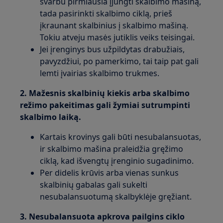
svarbu pirmiausia įjungti skalbimo mašiną,
tada pasirinkti skalbimo ciklą, prieš
įkraunant skalbinius į skalbimo mašiną.
Tokiu atveju masės jutiklis veiks teisingai.
Jei įrenginys bus užpildytas drabužiais,
pavyzdžiui, po pamerkimo, tai taip pat gali
lemti įvairias skalbimo trukmes.
2. Mažesnis skalbinių kiekis arba skalbimo
režimo pakeitimas gali žymiai sutrumpinti
skalbimo laiką.
Kartais krovinys gali būti nesubalansuotas,
ir skalbimo mašina praleidžia gręžimo
ciklą, kad išvengtų įrenginio sugadinimo.
Per didelis krūvis arba vienas sunkus
skalbinių gabalas gali sukelti
nesubalansuotumą skalbyklėje gręžiant.
3. Nesubalansuota apkrova pailgins ciklo