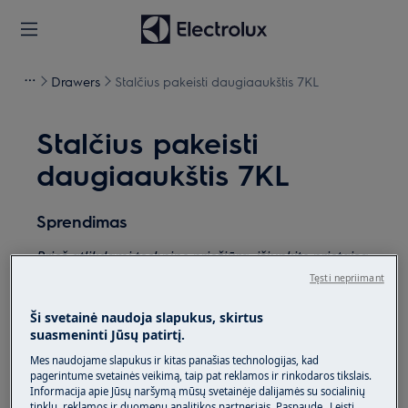
Drawers
Stalčius pakeisti daugiaaukštis 7KL
Stalčius pakeisti
daugiaaukštis 7KL
Sprendimas
Prieš atlikdami techninę priežiūrą, išjunkite prietaisą
ir atjunkite maitinimo kištuką iš lizdo.
Tęsti nepriimant
Perkeldami prietaisus visada būkite atsargūs,
Ši svetainė naudoja slapukus, skirtus
suasmeninti Jūsų patirtį.
sunkiems prietaisams judėti reikia dviem asmenims.
Mes naudojame slapukus ir kitas panašias technologijas, kad
Visada mūvėkite apsaugines pirštines ir uždarą
pagerintume svetainės veikimą, taip pat reklamos ir rinkodaros tikslais.
Informacija apie Jūsų naršymą mūsų svetainėje dalijamės su socialinių
avalynę.
tinklų, reklamos ir duomenų analitikos partneriais. Paspaudę „Leisti