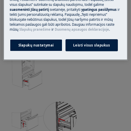
visus slapukus“ sutinkate su slapukų naudojimu, todėl galime
Atkreipkite dėmesį, kad netinkamas remontas ar
suasmeninti Jūsų patirtį
svetainėje, pritaikyti
ypatingus pasiūlymus
ir
neprofesionalus remontas gali turėti saugos
teikti Jums personalizuotą reklamą. Paspaudę „Tęsti nepriėmus“
blokuojate nebūtinus slapukus, todėl Jūsų naršymo patirtis ir mūsų
pasekmių
teikiamos paslaugos gali būti apribotos. Daugiau informacijos rasite
mūsų
Slapukų pranešime
ir
Duomenų apsaugos deklaracijoje
.
Apatinių krepšelių pašalinimas
Slapukų nustatymai
Leisti visus slapukus