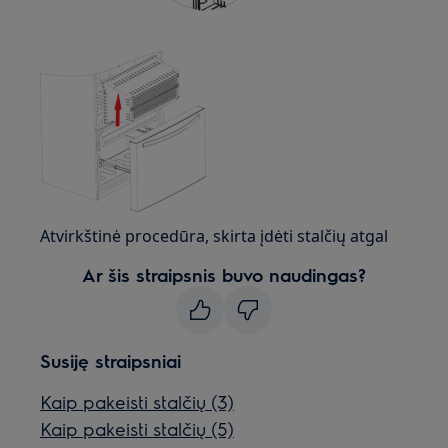
Atvirkštinė procedūra, skirta įdėti stalčių atgal
Ar šis straipsnis buvo naudingas?
Susiję straipsniai
Kaip pakeisti stalčių (3)
Kaip pakeisti stalčių (5)