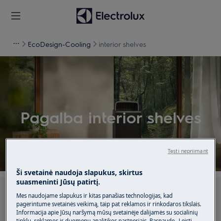
EcoDesign-Cooling
interior shelves
Pagalba interior shelves
Tęsti nepriimant
Ši svetainė naudoja slapukus, skirtus
suasmeninti Jūsų patirtį.
Ieškokite mūsų palaikymo straipsniuose
Mes naudojame slapukus ir kitas panašias technologijas, kad
pagerintume svetainės veikimą, taip pat reklamos ir rinkodaros tikslais.
Informacija apie Jūsų naršymą mūsų svetainėje dalijamės su socialinių