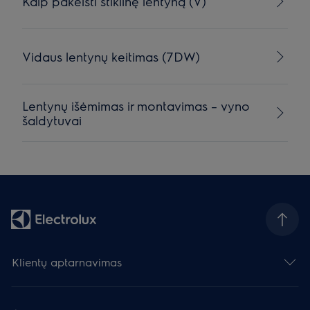
Kaip pakeisti stiklinę lentyną (V)
Vidaus lentynų keitimas (7DW)
Lentynų išėmimas ir montavimas – vyno
šaldytuvai
Klientų aptarnavimas