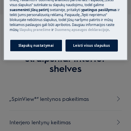
tinklų, reklamos ir duomenų analitikos partneriais. Paspaudę „Leisti
visus slapukus“ sutinkate su slapukų naudojimu, todėl galime
suasmeninti Jūsų patirtį
svetainėje, pritaikyti
ypatingus pasiūlymus
ir
teikti Jums personalizuotą reklamą. Paspaudę „Tęsti nepriėmus“
blokuojate nebūtinus slapukus, todėl Jūsų naršymo patirtis ir mūsų
teikiamos paslaugos gali būti apribotos. Daugiau informacijos rasite
mūsų
Slapukų pranešime
ir
Duomenų apsaugos deklaracijoje
.
Rekomenduojami
Slapukų nustatymai
Leisti visus slapukus
straipsniai interior
shelves
„SpinView®“ lentynos pakeitimas
Interjero lentynų keitimas