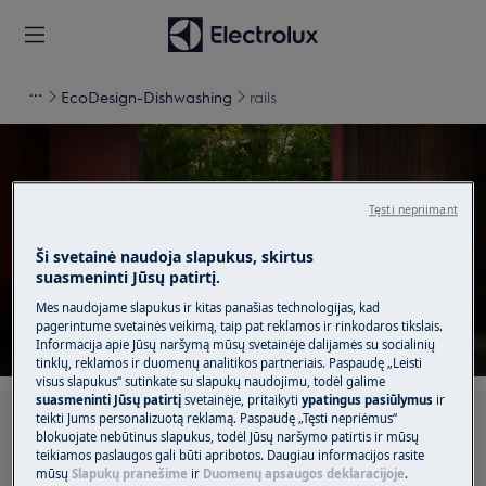
EcoDesign-Dishwashing
rails
Tęsti nepriimant
Pagalba rails
Ši svetainė naudoja slapukus, skirtus
suasmeninti Jūsų patirtį.
Mes naudojame slapukus ir kitas panašias technologijas, kad
pagerintume svetainės veikimą, taip pat reklamos ir rinkodaros tikslais.
Informacija apie Jūsų naršymą mūsų svetainėje dalijamės su socialinių
tinklų, reklamos ir duomenų analitikos partneriais. Paspaudę „Leisti
visus slapukus“ sutinkate su slapukų naudojimu, todėl galime
suasmeninti Jūsų patirtį
svetainėje, pritaikyti
ypatingus pasiūlymus
ir
teikti Jums personalizuotą reklamą. Paspaudę „Tęsti nepriėmus“
Ieškokite mūsų palaikymo straipsniuose
blokuojate nebūtinus slapukus, todėl Jūsų naršymo patirtis ir mūsų
teikiamos paslaugos gali būti apribotos. Daugiau informacijos rasite
mūsų
Slapukų pranešime
ir
Duomenų apsaugos deklaracijoje
.