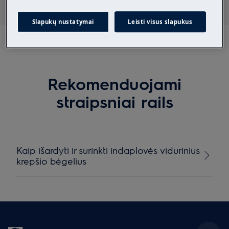
Slapukų nustatymai
Leisti visus slapukus
Rekomenduojami
straipsniai rails
Kaip išardyti ir surinkti indaplovės vidurinius
krepšio bėgelius