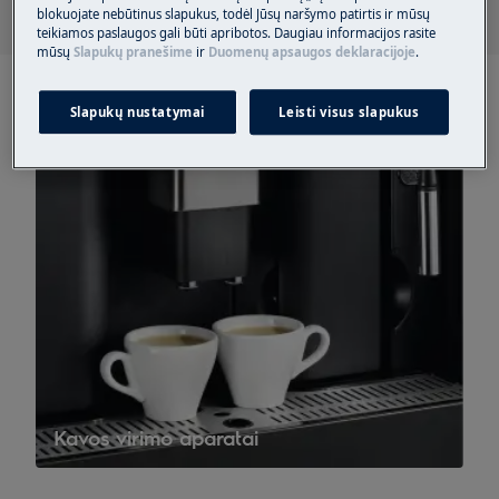
blokuojate nebūtinus slapukus, todėl Jūsų naršymo patirtis ir mūsų
teikiamos paslaugos gali būti apribotos. Daugiau informacijos rasite
mūsų
Slapukų pranešime
ir
Duomenų apsaugos deklaracijoje
.
Slapukų nustatymai
Leisti visus slapukus
Kavos virimo aparatai