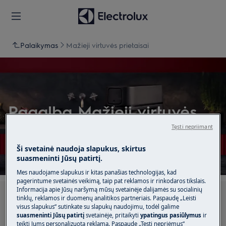
Palaikymas
Mažieji virtuvės prietaisai
Pagalba Mažieji virtuvės
prietaisai
Tęsti nepriimant
Ši svetainė naudoja slapukus, skirtus
suasmeninti Jūsų patirtį.
Mes naudojame slapukus ir kitas panašias technologijas, kad
pagerintume svetainės veikimą, taip pat reklamos ir rinkodaros tikslais.
Informacija apie Jūsų naršymą mūsų svetainėje dalijamės su socialinių
Ieškokite mūsų palaikymo straipsniuose
tinklų, reklamos ir duomenų analitikos partneriais. Paspaudę „Leisti
visus slapukus“ sutinkate su slapukų naudojimu, todėl galime
suasmeninti Jūsų patirtį
svetainėje, pritaikyti
ypatingus pasiūlymus
ir
teikti Jums personalizuotą reklamą. Paspaudę „Tęsti nepriėmus“