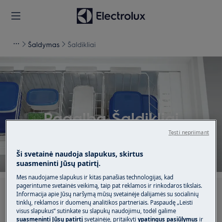
Šaldymas
Šaldikliai
Pagalba Šaldikliai
Tęsti nepriimant
Ši svetainė naudoja slapukus, skirtus
suasmeninti Jūsų patirtį.
Mes naudojame slapukus ir kitas panašias technologijas, kad
pagerintume svetainės veikimą, taip pat reklamos ir rinkodaros tikslais.
Ieškokite mūsų palaikymo straipsniuose
Informacija apie Jūsų naršymą mūsų svetainėje dalijamės su socialinių
tinklų, reklamos ir duomenų analitikos partneriais. Paspaudę „Leisti
visus slapukus“ sutinkate su slapukų naudojimu, todėl galime
suasmeninti Jūsų patirtį
svetainėje, pritaikyti
ypatingus pasiūlymus
ir