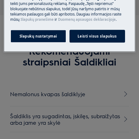
teikti Jums personalizuotą reklamą. Paspaudę „Tęsti nepriėmus“
blokuojate nebūtinus slapukus, todėl Jūsų naršymo patirtis ir mūsų
teikiamos paslaugos gali būti apribotos. Daugiau informacijos rasite
mūsų
Slapukų pranešime
ir
Duomenų apsaugos deklaracijoje
.
Slapukų nustatymai
Leisti visus slapukus
Rekomenduojami
straipsniai Šaldikliai
Nemalonus kvapas šaldiklyje
Šaldiklis yra sugadintas, įskilęs, subraižytas
arba jame yra skylė