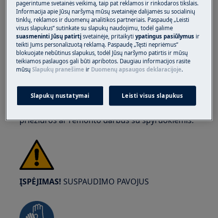
pagerintume svetainės veikimą, taip pat reklamos ir rinkodaros tikslais.
Informacija apie Jūsų naršymą mūsų svetainėje dalijamės su socialinių
tinklų, reklamos ir duomenų analitikos partneriais. Paspaudę „Leisti
visus slapukus“ sutinkate su slapukų naudojimu, todėl galime
suasmeninti Jūsų patirtį
svetainėje, pritaikyti
ypatingus pasiūlymus
ir
ĮSPĖJIMAS!
AKIES SUŽALOJIMO RIZIKA
teikti Jums personalizuotą reklamą. Paspaudę „Tęsti nepriėmus“
blokuojate nebūtinus slapukus, todėl Jūsų naršymo patirtis ir mūsų
teikiamos paslaugos gali būti apribotos. Daugiau informacijos rasite
mūsų
Slapukų pranešime
ir
Duomenų apsaugos deklaracijoje
.
Slapukų nustatymai
Leisti visus slapukus
Dėvėkite apsauginius akinius atliekant
priežiūros ar remonto darbus su spyruoklėmis.
ĮSPĖJIMAS!
SUSPAUDIMO PAVOJUS