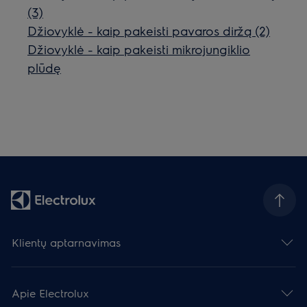
(3)
Džiovyklė - kaip pakeisti pavaros diržą (2)
Džiovyklė - kaip pakeisti mikrojungiklio
plūdę
Klientų aptarnavimas
Apie Electrolux