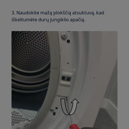
3. Naudokite mažą plokščią atsuktuvą, kad
iškeltumėte durų jungiklio apačią.