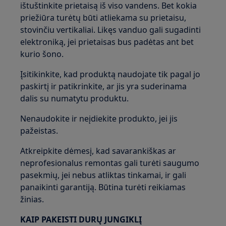
ištuštinkite prietaisą iš viso vandens. Bet kokia
priežiūra turėtų būti atliekama su prietaisu,
stovinčiu vertikaliai. Likęs vanduo gali sugadinti
elektroniką, jei prietaisas bus padėtas ant bet
kurio šono.
Įsitikinkite, kad produktą naudojate tik pagal jo
paskirtį ir patikrinkite, ar jis yra suderinama
dalis su numatytu produktu.
Nenaudokite ir neįdiekite produkto, jei jis
pažeistas.
Atkreipkite dėmesį, kad savarankiškas ar
neprofesionalus remontas gali turėti saugumo
pasekmių, jei nebus atliktas tinkamai, ir gali
panaikinti garantiją. Būtina turėti reikiamas
žinias.
KAIP PAKEISTI DURŲ JUNGIKLĮ