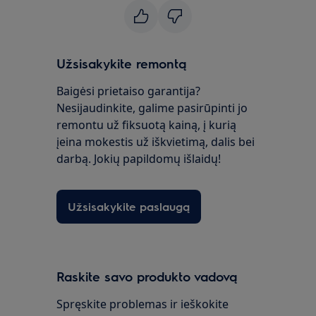
Užsisakykite remontą
Baigėsi prietaiso garantija?
Nesijaudinkite, galime pasirūpinti jo
remontu už fiksuotą kainą, į kurią
įeina mokestis už iškvietimą, dalis bei
darbą. Jokių papildomų išlaidų!
Užsisakykite paslaugą
Raskite savo produkto vadovą
Spręskite problemas ir ieškokite