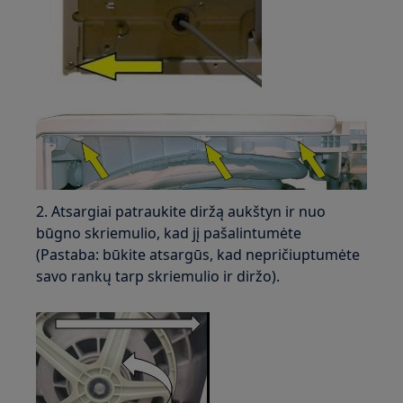
2. Atsargiai patraukite diržą aukštyn ir nuo
būgno skriemulio, kad jį pašalintumėte
(Pastaba: būkite atsargūs, kad nepričiuptumėte
savo rankų tarp skriemulio ir diržo).