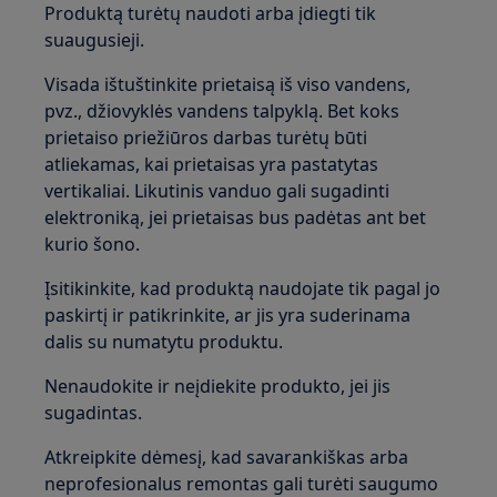
Produktą turėtų naudoti arba įdiegti tik
suaugusieji.
Visada ištuštinkite prietaisą iš viso vandens,
pvz., džiovyklės vandens talpyklą. Bet koks
prietaiso priežiūros darbas turėtų būti
atliekamas, kai prietaisas yra pastatytas
vertikaliai. Likutinis vanduo gali sugadinti
elektroniką, jei prietaisas bus padėtas ant bet
kurio šono.
Įsitikinkite, kad produktą naudojate tik pagal jo
paskirtį ir patikrinkite, ar jis yra suderinama
dalis su numatytu produktu.
Nenaudokite ir neįdiekite produkto, jei jis
sugadintas.
Atkreipkite dėmesį, kad savarankiškas arba
neprofesionalus remontas gali turėti saugumo