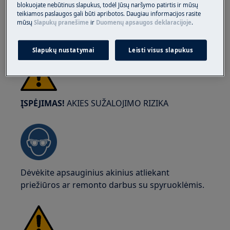
naudokite apsaugines pirštines ir apsauginius
blokuojate nebūtinus slapukus, todėl Jūsų naršymo patirtis ir mūsų
batus. Dėvėkite apsaugines pirštines visada, kad
teikiamos paslaugos gali būti apribotos. Daugiau informacijos rasite
mūsų
Slapukų pranešime
ir
Duomenų apsaugos deklaracijoje
.
apsisaugotumėte nuo įpjovimų dėl aštrių
kraštų.
Slapukų nustatymai
Leisti visus slapukus
ĮSPĖJIMAS!
AKIES SUŽALOJIMO RIZIKA
Dėvėkite apsauginius akinius atliekant
priežiūros ar remonto darbus su spyruoklėmis.