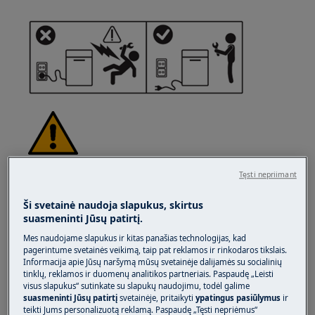
ĮSPĖJIMAS!
SUŽALOJIMO RIZIKA
Tęsti nepriimant
Ši svetainė naudoja slapukus, skirtus
suasmeninti Jūsų patirtį.
Mes naudojame slapukus ir kitas panašias technologijas, kad
pagerintume svetainės veikimą, taip pat reklamos ir rinkodaros tikslais.
Informacija apie Jūsų naršymą mūsų svetainėje dalijamės su socialinių
Visada būkite atsargūs perkeldami buitinę
tinklų, reklamos ir duomenų analitikos partneriais. Paspaudę „Leisti
techniką. Sunkios buitinės technikos atveju
visus slapukus“ sutinkate su slapukų naudojimu, todėl galime
saugiausia, kad ją perkelia du asmenys. Visada
suasmeninti Jūsų patirtį
svetainėje, pritaikyti
ypatingus pasiūlymus
ir
teikti Jums personalizuotą reklamą. Paspaudę „Tęsti nepriėmus“