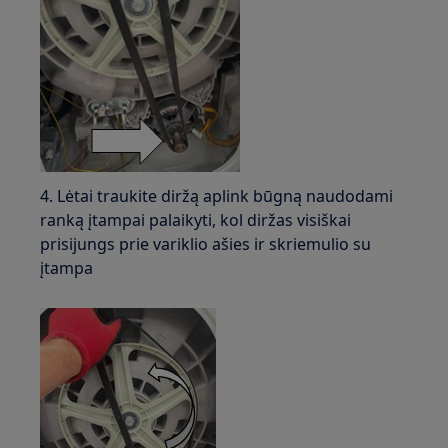
4. Lėtai traukite diržą aplink būgną naudodami
ranką įtampai palaikyti, kol diržas visiškai
prisijungs prie variklio ašies ir skriemulio su
įtampa