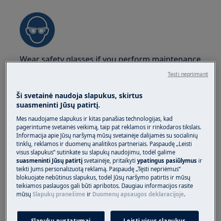
Wear safety glasses if you perform maintenance
or repair work involving springs.
Tęsti nepriimant
Ši svetainė naudoja slapukus, skirtus
suasmeninti Jūsų patirtį.
Mes naudojame slapukus ir kitas panašias technologijas, kad
pagerintume svetainės veikimą, taip pat reklamos ir rinkodaros tikslais.
Informacija apie Jūsų naršymą mūsų svetainėje dalijamės su socialinių
WARNING!
CHOKING HAZARD
tinklų, reklamos ir duomenų analitikos partneriais. Paspaudę „Leisti
visus slapukus“ sutinkate su slapukų naudojimu, todėl galime
Small parts not for children under 3 years. Keep
suasmeninti Jūsų patirtį
svetainėje, pritaikyti
ypatingus pasiūlymus
ir
all small parts and packaging out of reach of
teikti Jums personalizuotą reklamą. Paspaudę „Tęsti nepriėmus“
blokuojate nebūtinus slapukus, todėl Jūsų naršymo patirtis ir mūsų
children.
teikiamos paslaugos gali būti apribotos. Daugiau informacijos rasite
mūsų
Slapukų pranešime
ir
Duomenų apsaugos deklaracijoje
.
Only adults should use or install the product.
Before any repair or maintenance operation,
Slapukų nustatymai
Leisti visus slapukus