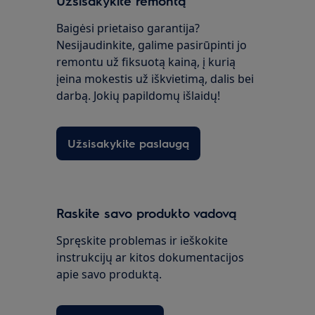
Užsisakykite remontą
Baigėsi prietaiso garantija?
Nesijaudinkite, galime pasirūpinti jo
remontu už fiksuotą kainą, į kurią
įeina mokestis už iškvietimą, dalis bei
darbą. Jokių papildomų išlaidų!
Užsisakykite paslaugą
Raskite savo produkto vadovą
Spręskite problemas ir ieškokite
instrukcijų ar kitos dokumentacijos
apie savo produktą.