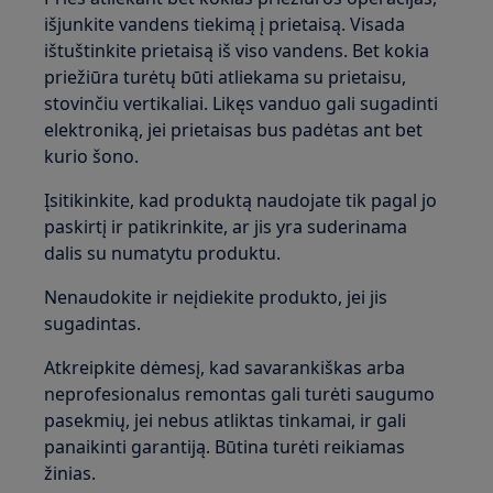
išjunkite vandens tiekimą į prietaisą. Visada
ištuštinkite prietaisą iš viso vandens. Bet kokia
priežiūra turėtų būti atliekama su prietaisu,
stovinčiu vertikaliai. Likęs vanduo gali sugadinti
elektroniką, jei prietaisas bus padėtas ant bet
kurio šono.
Įsitikinkite, kad produktą naudojate tik pagal jo
paskirtį ir patikrinkite, ar jis yra suderinama
dalis su numatytu produktu.
Nenaudokite ir neįdiekite produkto, jei jis
sugadintas.
Atkreipkite dėmesį, kad savarankiškas arba
neprofesionalus remontas gali turėti saugumo
pasekmių, jei nebus atliktas tinkamai, ir gali
panaikinti garantiją. Būtina turėti reikiamas
žinias.