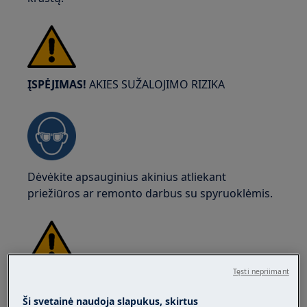
ĮSPĖJIMAS!
AKIES SUŽALOJIMO RIZIKA
Dėvėkite apsauginius akinius atliekant
priežiūros ar remonto darbus su spyruoklėmis.
Tęsti nepriimant
ĮSPĖJIMAS!
SUSPAUDIMO PAVOJUS
Ši svetainė naudoja slapukus, skirtus