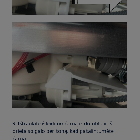
9. Ištraukite išleidimo žarną iš dumblo ir iš
prietaiso galo per šoną, kad pašalintumėte
žarną.