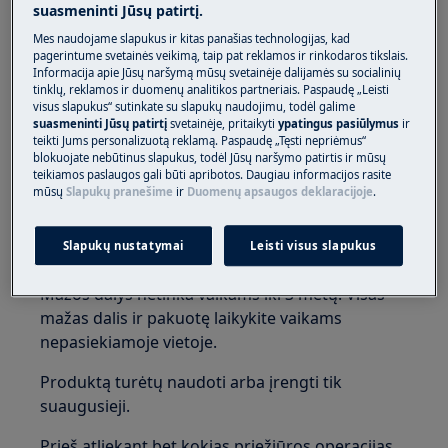
suasmeninti Jūsų patirtį.
Mes naudojame slapukus ir kitas panašias technologijas, kad
pagerintume svetainės veikimą, taip pat reklamos ir rinkodaros tikslais.
Informacija apie Jūsų naršymą mūsų svetainėje dalijamės su socialinių
tinklų, reklamos ir duomenų analitikos partneriais. Paspaudę „Leisti
Dėvėkite saugos pirštines atliekant priežiūros ar
visus slapukus“ sutinkate su slapukų naudojimu, todėl galime
remonto darbus su diržais.
suasmeninti Jūsų patirtį
svetainėje, pritaikyti
ypatingus pasiūlymus
ir
teikti Jums personalizuotą reklamą. Paspaudę „Tęsti nepriėmus“
blokuojate nebūtinus slapukus, todėl Jūsų naršymo patirtis ir mūsų
teikiamos paslaugos gali būti apribotos. Daugiau informacijos rasite
mūsų
Slapukų pranešime
ir
Duomenų apsaugos deklaracijoje
.
Slapukų nustatymai
Leisti visus slapukus
ĮSPĖJIMAS!
UŽDUSIMO PAVOJUS
Mažos dalys netinka vaikams iki 3 metų. Visas
mažas dalis ir pakuotę laikykite vaikams
nepasiekiamoje vietoje.
Produktą turėtų naudoti arba įrengti tik
suaugusieji.
Prieš atliekant bet kokias priežiūros operacijas,