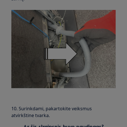
10. Surinkdami, pakartokite veiksmus
atvirkštine tvarka.
Ar šis straipsnis buvo naudingas?