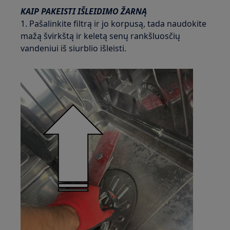
KAIP PAKEISTI IŠLEIDIMO ŽARNĄ
1. Pašalinkite filtrą ir jo korpusą, tada naudokite
mažą švirkštą ir keletą senų rankšluosčių
vandeniui iš siurblio išleisti.