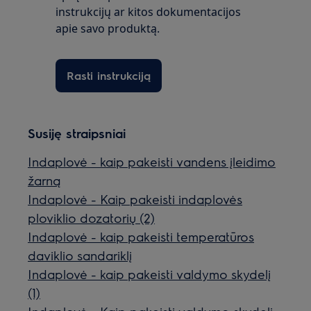
instrukcijų ar kitos dokumentacijos
apie savo produktą.
Rasti instrukciją
Susiję straipsniai
Indaplovė - kaip pakeisti vandens įleidimo
žarną
Indaplovė - Kaip pakeisti indaplovės
ploviklio dozatorių (2)
Indaplovė - kaip pakeisti temperatūros
daviklio sandariklį
Indaplovė - kaip pakeisti valdymo skydelį
(1)