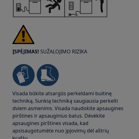
ĮSPĖJIMAS!
SUŽALOJIMO RIZIKA
Visada būkite atsargūs perkeldami buitinę
techniką. Sunkią techniką saugiausia perkelti
dviem asmenims. Visada naudokite apsaugines
pirštines ir apsauginius batus. Dėvėkite
apsaugines pirštines visada, kad
apsisaugotumėte nuo įpjovimų dėl aštrių
kraštų.