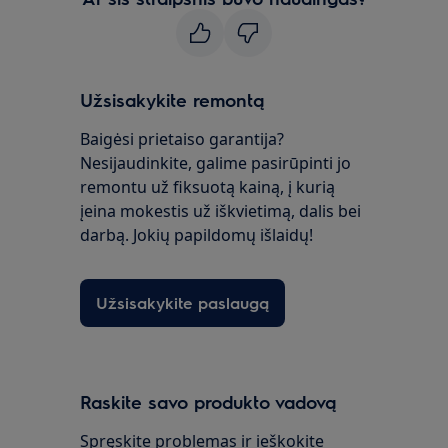
Užsisakykite remontą
Baigėsi prietaiso garantija?
Nesijaudinkite, galime pasirūpinti jo
remontu už fiksuotą kainą, į kurią
įeina mokestis už iškvietimą, dalis bei
darbą. Jokių papildomų išlaidų!
Užsisakykite paslaugą
Raskite savo produkto vadovą
Spręskite problemas ir ieškokite