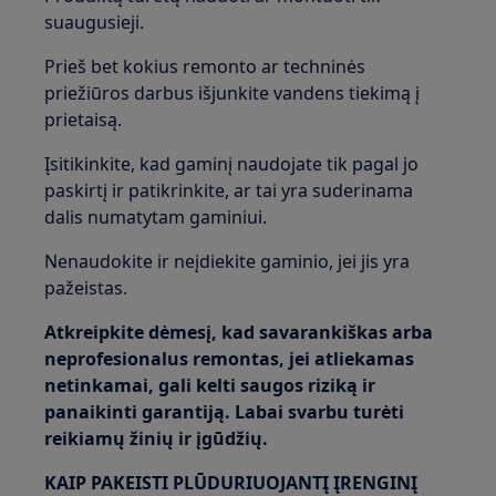
suaugusieji.
Prieš bet kokius remonto ar techninės
priežiūros darbus išjunkite vandens tiekimą į
prietaisą.
Įsitikinkite, kad gaminį naudojate tik pagal jo
paskirtį ir patikrinkite, ar tai yra suderinama
dalis numatytam gaminiui.
Nenaudokite ir neįdiekite gaminio, jei jis yra
pažeistas.
Atkreipkite dėmesį, kad savarankiškas arba
neprofesionalus remontas, jei atliekamas
netinkamai, gali kelti saugos riziką ir
panaikinti garantiją. Labai svarbu turėti
reikiamų žinių ir įgūdžių.
KAIP PAKEISTI PLŪDURIUOJANTĮ ĮRENGINĮ