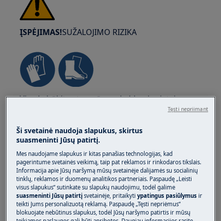
ĮSPĖJIMAS!
SUŽALOJIMO RIZIKA
Visada būkite atsargūs perkeldami prietaisus.
Sunkesnius prietaisus saugiausia perkelti dviem
Tęsti nepriimant
žmonėms. Visada naudokite apsaugines
Ši svetainė naudoja slapukus, skirtus
pirštines ir apsauginę avalynę. Nuolat mūvėkite
suasmeninti Jūsų patirtį.
apsaugines pirštines, kad apsisaugotumėte nuo
Mes naudojame slapukus ir kitas panašias technologijas, kad
įpjovimų aštriais kraštais.
pagerintume svetainės veikimą, taip pat reklamos ir rinkodaros tikslais.
Informacija apie Jūsų naršymą mūsų svetainėje dalijamės su socialinių
tinklų, reklamos ir duomenų analitikos partneriais. Paspaudę „Leisti
visus slapukus“ sutinkate su slapukų naudojimu, todėl galime
suasmeninti Jūsų patirtį
svetainėje, pritaikyti
ypatingus pasiūlymus
ir
teikti Jums personalizuotą reklamą. Paspaudę „Tęsti nepriėmus“
blokuojate nebūtinus slapukus, todėl Jūsų naršymo patirtis ir mūsų
ĮSPĖJIMAS!
AKIŲ SUŽALOJIMO RIZIKA