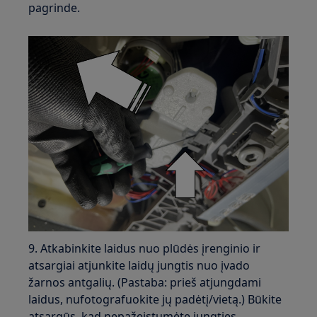
pagrinde.
9. Atkabinkite laidus nuo plūdės įrenginio ir
atsargiai atjunkite laidų jungtis nuo įvado
žarnos antgalių. (Pastaba: prieš atjungdami
laidus, nufotografuokite jų padėtį/vietą.) Būkite
atsargūs, kad nepažeistumėte jungties.