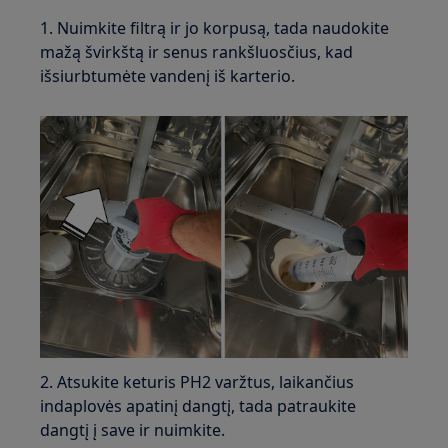
1. Nuimkite filtrą ir jo korpusą, tada naudokite
mažą švirkštą ir senus rankšluosčius, kad
išsiurbtumėte vandenį iš karterio.
2. Atsukite keturis PH2 varžtus, laikančius
indaplovės apatinį dangtį, tada patraukite
dangtį į save ir nuimkite.