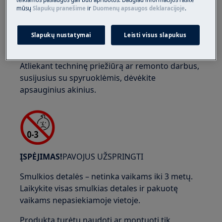
teikiamos paslaugos gali būti apribotos. Daugiau informacijos rasite
mūsų
Slapukų pranešime
ir
Duomenų apsaugos deklaracijoje
.
Slapukų nustatymai
Leisti visus slapukus
Atliekant techninę priežiūrą ar remonto darbus,
susijusius su spyruoklėmis, dėvėkite
apsauginius akinius.
ĮSPĖJIMAS!
PAVOJUS UŽSPRINGTI
Smulkios detalės – netinka vaikams iki 3 metų.
Laikykite visas smulkias detales ir pakuotę
vaikams nepasiekiamoje vietoje.
Produktą turėtų naudoti ar montuoti tik