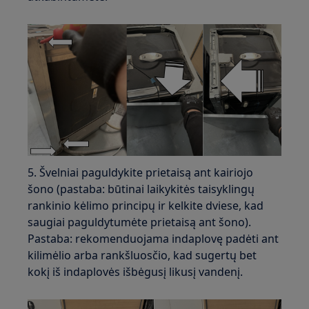
5. Švelniai paguldykite prietaisą ant kairiojo
šono (pastaba: būtinai laikykitės taisyklingų
rankinio kėlimo principų ir kelkite dviese, kad
saugiai paguldytumėte prietaisą ant šono).
Pastaba: rekomenduojama indaplovę padėti ant
kilimėlio arba rankšluosčio, kad sugertų bet
kokį iš indaplovės išbėgusį likusį vandenį.