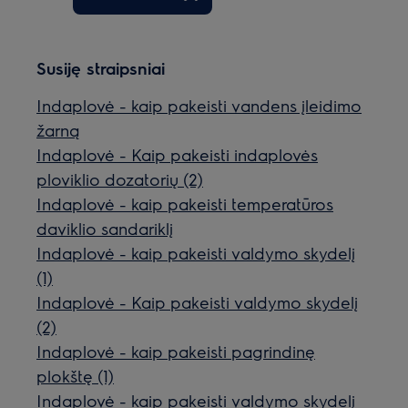
Susiję straipsniai
Indaplovė - kaip pakeisti vandens įleidimo
žarną
Indaplovė - Kaip pakeisti indaplovės
ploviklio dozatorių (2)
Indaplovė - kaip pakeisti temperatūros
daviklio sandariklį
Indaplovė - kaip pakeisti valdymo skydelį
(1)
Indaplovė - Kaip pakeisti valdymo skydelį
(2)
Indaplovė - kaip pakeisti pagrindinę
plokštę (1)
Indaplovė - kaip pakeisti valdymo skydelį