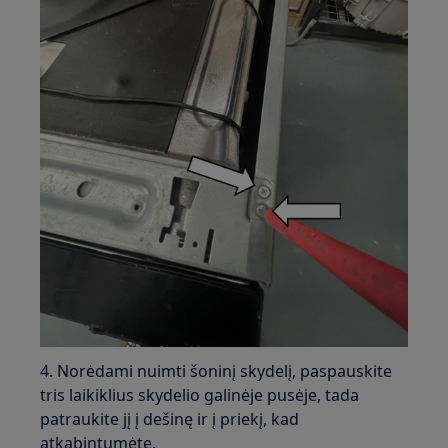
4. Norėdami nuimti šoninį skydelį, paspauskite
tris laikiklius skydelio galinėje pusėje, tada
patraukite jį į dešinę ir į priekį, kad
atkabintumėte.