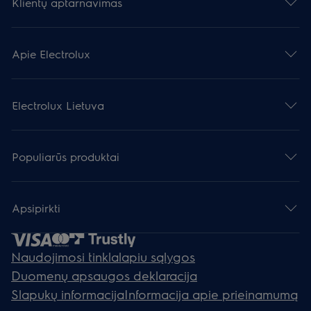
Klientų aptarnavimas
Apie Electrolux
Electrolux Lietuva
Populiarūs produktai
Apsipirkti
Naudojimosi tinklalapiu sąlygos
Duomenų apsaugos deklaracija
Slapukų informacija
Informacija apie prieinamumą