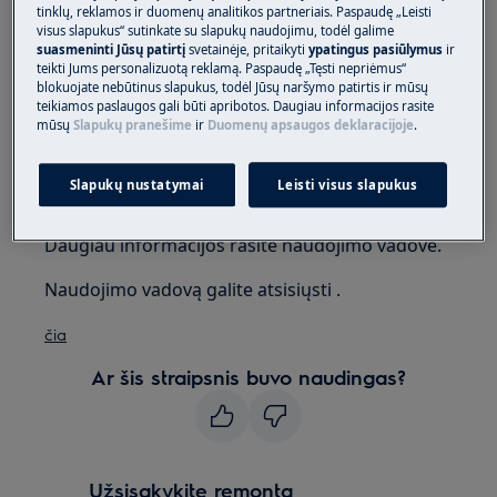
tinklų, reklamos ir duomenų analitikos partneriais. Paspaudę „Leisti
visus slapukus“ sutinkate su slapukų naudojimu, todėl galime
Įmontuojamoms indukcinėms kaitlentėms
suasmeninti Jūsų patirtį
svetainėje, pritaikyti
ypatingus pasiūlymus
ir
Autonominėms viryklėms su indukcinėmis
teikti Jums personalizuotą reklamą. Paspaudę „Tęsti nepriėmus“
kaitlentėmis
blokuojate nebūtinus slapukus, todėl Jūsų naršymo patirtis ir mūsų
teikiamos paslaugos gali būti apribotos. Daugiau informacijos rasite
mūsų
Slapukų pranešime
ir
Duomenų apsaugos deklaracijoje
.
Sprendimas:
1. Neilgai trukus ši funkcija automatiškai
Slapukų nustatymai
Leisti visus slapukus
išsijungs ir pranešimas išnyks
Daugiau informacijos rasite naudojimo vadove.
Naudojimo vadovą galite atsisiųsti .
čia
Ar šis straipsnis buvo naudingas?
Užsisakykite remontą