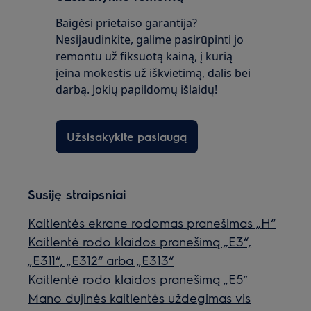
Baigėsi prietaiso garantija?
Nesijaudinkite, galime pasirūpinti jo
remontu už fiksuotą kainą, į kurią
įeina mokestis už iškvietimą, dalis bei
darbą. Jokių papildomų išlaidų!
Užsisakykite paslaugą
Susiję straipsniai
Kaitlentės ekrane rodomas pranešimas „H“
Kaitlentė rodo klaidos pranešimą „E3“,
„E311“, „E312“ arba „E313“
Kaitlentė rodo klaidos pranešimą „E5‟
Mano dujinės kaitlentės uždegimas vis