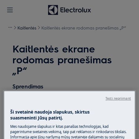
Kaitlentės
Kaitlentės ekrane rodomas pranešimas „P“
Kaitlentės ekrane
rodomas pranešimas
„P“
Sprendimas
Problema:
Tęsti nepriimant
Kaitlentės / viryklės ekrane rodomas
Ši svetainė naudoja slapukus, skirtus
pranešimas „P“. Tai reiškia, kad veikia
suasmeninti Jūsų patirtį.
galios didinimo / galios funkcija.
Mes naudojame slapukus ir kitas panašias technologijas, kad
pagerintume svetainės veikimą, taip pat reklamos ir rinkodaros tikslais.
Taikoma:
Informacija apie Jūsų naršymą mūsų svetainėje dalijamės su socialinių