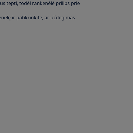
sitepti, todėl rankenėlė prilips prie
enėlę ir patikrinkite, ar uždegimas