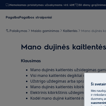
Nemokamas pristatymas užsakymams virš 40€
30 dienų grąžinima
Pagalba
Pagalbos straipsniai
Palaikymas
Maisto gaminimas
Kaitlentės
Mano dujinės kai
Mano dujinės kaitlentės
Klausimas
Mano dujinės kaitlentės užsidegimas gami
Visi mano kaitlentės degikliai užsidega, 
Užstrigo uždegimas arba spragtelėjimas an
Ši svetai
Mano dujinės kaitlentės kibirkštinis uždegi
Mes naudoja
Elektrinis kibirkštinis uždegimas sukelia 
ir rinkodaro
Kodėl mano dujinė kaitlentė nuolat kibirkš
duomenų ana
suasmeninti