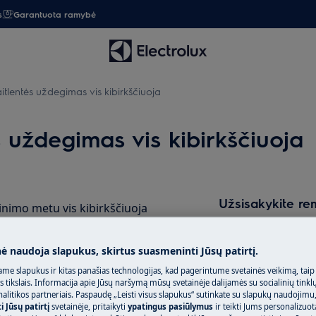
s
Garantuota ramybė
tlentės uždegimas vis kibirkščiuoja
 uždegimas vis kibirkščiuoja
Užsisakykite re
nimo metu vis kibirkščiuoja
kai paspaudžiu vieną mygtuką
Baigėsi prietaiso 
t dujinės viryklės
pasirūpinti jo rem
nė naudoja slapukus, skirtus suasmeninti Jūsų patirtį.
mas vis tiksi / spragteli
įeina mokestis už i
me slapukus ir kitas panašias technologijas, kad pagerintume svetainės veikimą, taip
trumpąjį jungimą vandeniui užvirus
papildomų išlaidų
s tikslais. Informacija apie Jūsų naršymą mūsų svetainėje dalijamės su socialinių tinkl
čiuoja?
litikos partneriais. Paspaudę „Leisti visus slapukus“ sutinkate su slapukų naudojimu
 Jūsų patirtį
svetainėje, pritaikyti
ypatingus pasiūlymus
ir teikti Jums personalizuo