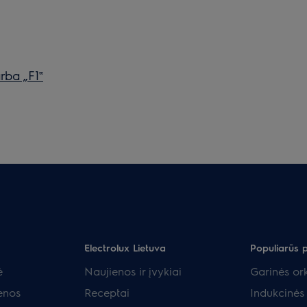
rba „F1‟
Electrolux Lietuva
Populiarūs 
ė
Naujienos ir įvykiai
Garinės ork
enos
Receptai
Indukcinės 