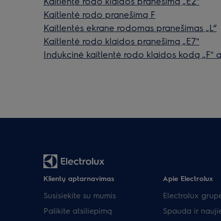
Kaitlentė rodo klaidos pranešimą „E2‟
Kaitlentė rodo pranešimą F
Kaitlentės ekrane rodomas pranešimas „L“
Kaitlentė rodo klaidos pranešimą „E7‟
Indukcinė kaitlentė rodo klaidos kodą „F‟ a
Klientų aptarnavimas
Apie Electrolux
Susisiekite su mumis
Electrolux grup
Palikite atsiliepimą
Spauda ir nauji