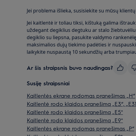
Jei problema išlieka, susisiekite su mūsų klie
Jei kaitlentė ir toliau tiksi, kištuką galima ištrau
uždegant degiklius degtuku ar stalo žiebtuvėliu.
degiklio su liepsna, pasukite valdymo rankenėlę 
maksimalios dujų tiekimo padėties ir nuspausk
laikykite nuspaustą 10 sekundžių arba trumpiau
Ar šis straipsnis buvo naudingas?
Susiję straipsniai
Kaitlentės ekrane rodomas pranešimas „H“
Kaitlentė rodo klaidos pranešimą „E3“, „E31
Kaitlentė rodo klaidos pranešimą „E5‟
Kaitlentė rodo klaidos pranešimą „E9‟
Kaitlentės ekrane rodomas pranešimas „P“