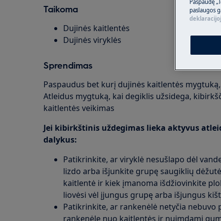
Paspaudę „T
Taikoma
paslaugos g
deklaracijo
Dujinės kaitlentės
Dujinės viryklės
Sprendimas
Paspaudus bet kurį dujinės kaitlentės mygtuką, v
Atleidus mygtuką, kai degiklis užsidega, kibirkš
kaitlentės veikimas
Jei kibirkštinis uždegimas lieka aktyvus atle
dalykus:
Patikrinkite, ar viryklė nesušlapo dėl vande
lizdo arba išjunkite grupę saugiklių dėžutė
kaitlentė ir kiek įmanoma išdžiovinkite plokš
liovėsi vėl įjungus grupę arba išjungus kištu
Patikrinkite, ar rankenėlė netyčia nebuvo
rankenėlę nuo kaitlentės ir nuimdami gumin