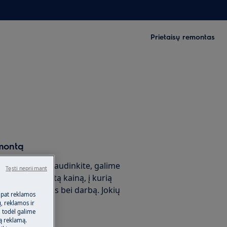
Prietaisų remontas
montą
garantija? Nesijaudinkite, galime
Tęsti nepriimant
ontu už fiksuotą kainą, į kurią
škvietimą, dalis bei darbą. Jokių
 pat reklamos
!
ų, reklamos ir
, todėl galime
tą reklamą.