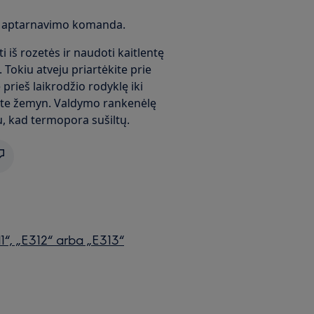
ntų aptarnavimo komanda.
kti iš rozetės ir naudoti kaitlentę
 Tokiu atveju priartėkite prie
prieš laikrodžio rodyklę iki
ite žemyn. Valdymo rankenėlę
, kad termopora sušiltų.
1“, „E312“ arba „E313“