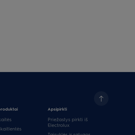
produktai
Apsipirkti
aitės
Priežastys pirkti iš
Electrolux
kaitlentės
Taisyklės ir sąlygos