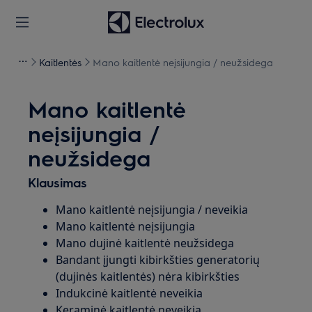
Kaitlentės
Mano kaitlentė neįsijungia / neužsidega
Mano kaitlentė
neįsijungia /
neužsidega
Klausimas
Mano kaitlentė neįsijungia / neveikia
Mano kaitlentė neįsijungia
Mano dujinė kaitlentė neužsidega
Bandant įjungti kibirkšties generatorių
(dujinės kaitlentės) nėra kibirkšties
Indukcinė kaitlentė neveikia
Keraminė kaitlentė neveikia