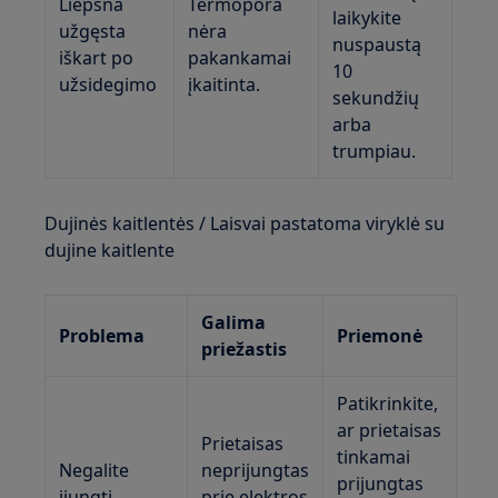
Liepsna
Termopora
laikykite
užgęsta
nėra
nuspaustą
iškart po
pakankamai
10
užsidegimo
įkaitinta.
sekundžių
arba
trumpiau.
Dujinės kaitlentės / Laisvai pastatoma viryklė su
dujine kaitlente
Galima
Problema
Priemonė
priežastis
Patikrinkite,
ar prietaisas
Prietaisas
tinkamai
Negalite
neprijungtas
prijungtas
įjungti
prie elektros