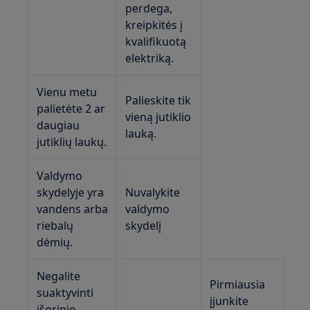
perdega,
kreipkitės į
kvalifikuotą
elektriką.
Vienu metu
Palieskite tik
palietėte 2 ar
vieną jutiklio
daugiau
lauką.
jutiklių laukų.
Valdymo
skydelyje yra
Nuvalykite
vandens arba
valdymo
riebalų
skydelį
dėmių.
Negalite
Pirmiausia
suaktyvinti
įjunkite
išorinio