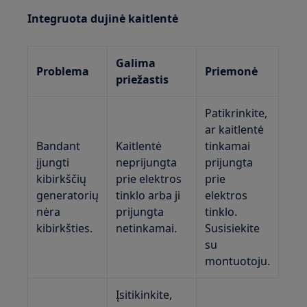
Integruota dujinė kaitlentė
Galima
Problema
Priemonė
priežastis
Patikrinkite,
ar kaitlentė
Bandant
Kaitlentė
tinkamai
įjungti
neprijungta
prijungta
kibirkščių
prie elektros
prie
generatorių
tinklo arba ji
elektros
nėra
prijungta
tinklo.
kibirkšties.
netinkamai.
Susisiekite
su
montuotoju.
Įsitikinkite,