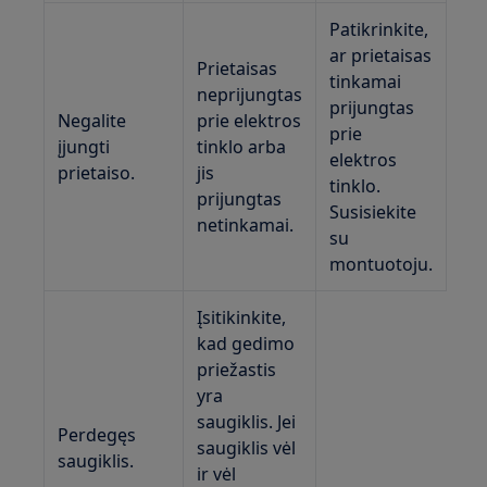
Patikrinkite,
ar prietaisas
Prietaisas
tinkamai
neprijungtas
prijungtas
Negalite
prie elektros
prie
įjungti
tinklo arba
elektros
prietaiso.
jis
tinklo.
prijungtas
Susisiekite
netinkamai.
su
montuotoju.
Įsitikinkite,
kad gedimo
priežastis
yra
saugiklis. Jei
Perdegęs
saugiklis vėl
saugiklis.
ir vėl