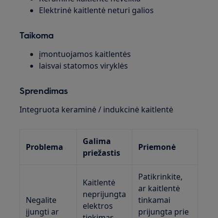
Elektrinė kaitlentė neturi galios
Taikoma
įmontuojamos kaitlentės
laisvai statomos viryklės
Sprendimas
Integruota keraminė / indukcinė kaitlentė
Galima
Problema
Priemonė
priežastis
Patikrinkite,
Kaitlentė
ar kaitlentė
neprijungta
Negalite
tinkamai
elektros
įjungti ar
prijungta prie
tiekimas