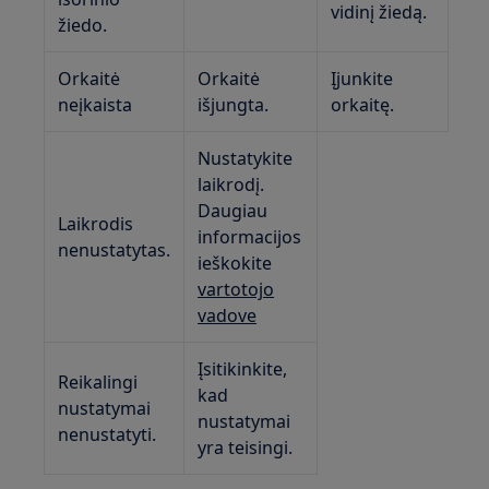
vidinį žiedą.
žiedo.
Orkaitė
Orkaitė
Įjunkite
neįkaista
išjungta.
orkaitę.
Nustatykite
laikrodį.
Daugiau
Laikrodis
informacijos
nenustatytas.
ieškokite
vartotojo
vadove
Įsitikinkite,
Reikalingi
kad
nustatymai
nustatymai
nenustatyti.
yra teisingi.