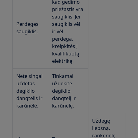
kad gedimo
priežastis yra
saugiklis. Jei
Perdegęs
saugiklis vėl
saugiklis.
ir vėl
perdega,
kreipkitės į
kvalifikuotą
elektriką.
Neteisingai
Tinkamai
uždėtas
uždėkite
degiklio
degiklio
dangtelis ir
dangtelį ir
karūnėlė.
karūnėlę.
Uždegę
liepsną,
rankenėlę