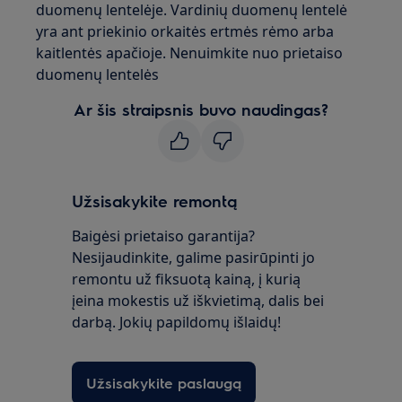
duomenų lentelėje. Vardinių duomenų lentelė
yra ant priekinio orkaitės ertmės rėmo arba
kaitlentės apačioje. Nenuimkite nuo prietaiso
duomenų lentelės
Ar šis straipsnis buvo naudingas?
Užsisakykite remontą
Baigėsi prietaiso garantija?
Nesijaudinkite, galime pasirūpinti jo
remontu už fiksuotą kainą, į kurią
įeina mokestis už iškvietimą, dalis bei
darbą. Jokių papildomų išlaidų!
Užsisakykite paslaugą