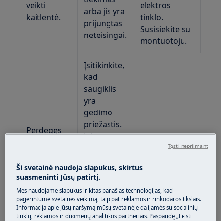
veikti
elektros
arba jis yra
kaitlentė.
tinklo.
prijungtas
Susisiekite su
neteisingai.
montuotoju.
Įsitikinkite,
kad
saugiklis
yra
gedimo
priežastis.
Perdegęs
Jei
saugiklis.
saugiklis
Tęsti nepriimant
vėl ir vėl
Ši svetainė naudoja slapukus, skirtus
perdega,
suasmeninti Jūsų patirtį.
kreipkitės į
Mes naudojame slapukus ir kitas panašias technologijas, kad
kvalifikuotą
pagerintume svetainės veikimą, taip pat reklamos ir rinkodaros tikslais.
elektriką.
Informacija apie Jūsų naršymą mūsų svetainėje dalijamės su socialinių
tinklų, reklamos ir duomenų analitikos partneriais. Paspaudę „Leisti