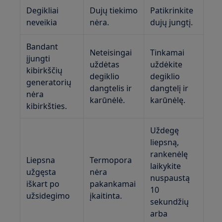
Degikliai
Dujų tiekimo
Patikrinkite
neveikia
nėra.
dujų jungtį.
Bandant
Neteisingai
Tinkamai
įjungti
uždėtas
uždėkite
kibirkščių
degiklio
degiklio
generatorių
dangtelis ir
dangtelį ir
nėra
karūnėlė.
karūnėlę.
kibirkšties.
Uždegę
liepsną,
rankenėlę
Liepsna
Termopora
laikykite
užgęsta
nėra
nuspaustą
iškart po
pakankamai
10
užsidegimo
įkaitinta.
sekundžių
arba