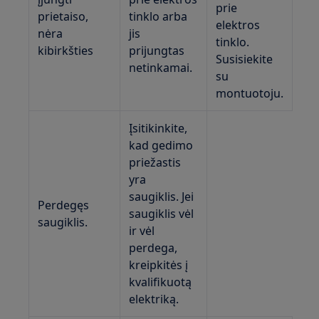
prie
prietaiso,
tinklo arba
elektros
nėra
jis
tinklo.
kibirkšties
prijungtas
Susisiekite
netinkamai.
su
montuotoju.
Įsitikinkite,
kad gedimo
priežastis
yra
saugiklis. Jei
Perdegęs
saugiklis vėl
saugiklis.
ir vėl
perdega,
kreipkitės į
kvalifikuotą
elektriką.