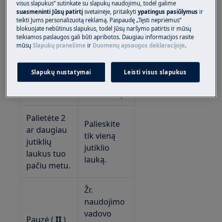
visus slapukus“ sutinkate su slapukų naudojimu, todėl galime
Vėl įjunkite
suasmeninti Jūsų patirtį
svetainėje, pritaikyti
ypatingus pasiūlymus
ir
teikti Jums personalizuotą reklamą. Paspaudę „Tęsti nepriėmus“
Jūs
kaitlentę ir
blokuojate nebūtinus slapukus, todėl Jūsų naršymo patirtis ir mūsų
nenustatėte
nustatykite
teikiamos paslaugos gali būti apribotos. Daugiau informacijos rasite
šilumos
šilumos
mūsų
Slapukų pranešime
ir
Duomenų apsaugos deklaracijoje
.
nustatymo
nustatymas
10
mažesnis
Slapukų nustatymai
Leisti visus slapukus
sekundžių.
nei 10
sekundžių.
Palietėte 2
Palieskite
ar daugiau
tik vieną
jutiklių
jutiklio
laukus tuo
lauką.
pačiu metu.
Žr.
naudojimo
vadovo
Pauzė (
II
)