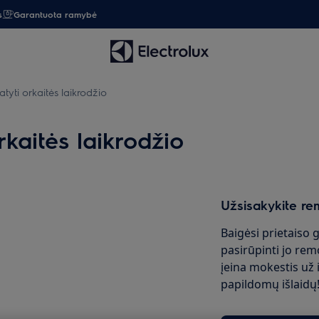
s
Garantuota ramybė
yti orkaitės laikrodžio
kaitės laikrodžio
Užsisakykite re
Baigėsi prietaiso 
pasirūpinti jo rem
įeina mokestis už i
papildomų išlaidų