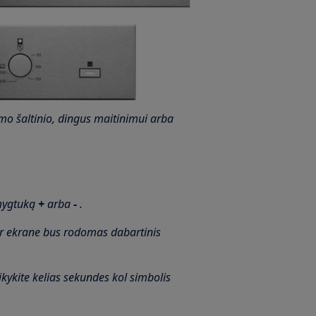
nimo šaltinio, dingus maitinimui arba
 mygtuką
+
arba
-
.
r ekrane bus rodomas dabartinis
kykite kelias sekundes kol simbolis