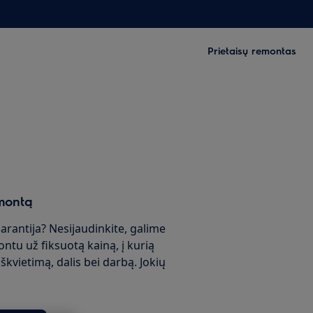
Prietaisų remontas
montą
garantija? Nesijaudinkite, galime
ontu už fiksuotą kainą, į kurią
škvietimą, dalis bei darbą. Jokių
!