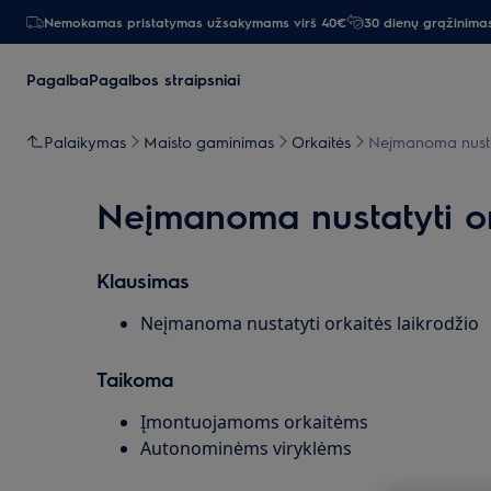
Nemokamas pristatymas užsakymams virš 40€
30 dienų grąžinima
Pagalba
Pagalbos straipsniai
Palaikymas
Maisto gaminimas
Orkaitės
Neįmanoma nustat
Neįmanoma nustatyti or
Klausimas
Neįmanoma nustatyti orkaitės laikrodžio
Taikoma
Įmontuojamoms orkaitėms
Autonominėms viryklėms