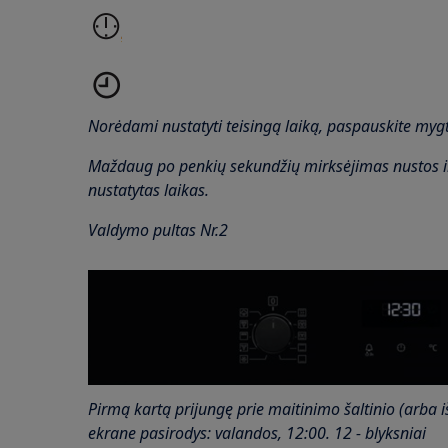
Norėdami nustatyti teisingą laiką, paspauskite mygt
Maždaug po penkių sekundžių mirksėjimas nustos i
nustatytas laikas.
Valdymo pultas Nr.2
Pirmą kartą prijungę prie maitinimo šaltinio (arba iš
ekrane pasirodys: valandos, 12:00. 12 - blyksniai