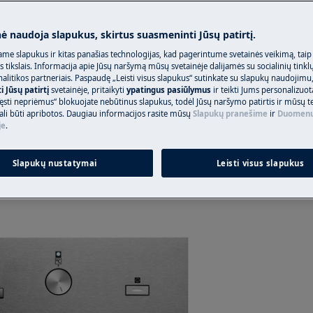
Užsisakykite p
12:00), laikrodis nebuvo
nė naudoja slapukus, skirtus suasmeninti Jūsų patirtį.
nergijos tiekimas.
me slapukus ir kitas panašias technologijas, kad pagerintume svetainės veikimą, taip
s tikslais. Informacija apie Jūsų naršymą mūsų svetainėje dalijamės su socialinių tinkl
ove pateiktomis instrukcijomis
litikos partneriais. Paspaudę „Leisti visus slapukus“ sutinkate su slapukų naudojimu
Raskite savo pr
 Jūsų patirtį
svetainėje, pritaikyti
ypatingus pasiūlymus
ir teikti Jums personalizuo
galite atsisiųsti .
ęsti nepriėmus“ blokuojate nebūtinus slapukus, todėl Jūsų naršymo patirtis ir mūsų t
Spręskite problema
ali būti apribotos. Daugiau informacijos rasite mūsų
Slapukų pranešime
ir
Duomenų
dokumentacijos ap
je
.
o valdymo pulto tipo
Slapukų nustatymai
Leisti visus slapukus
Rasti instrukciją
statymų pavyzdžiai: