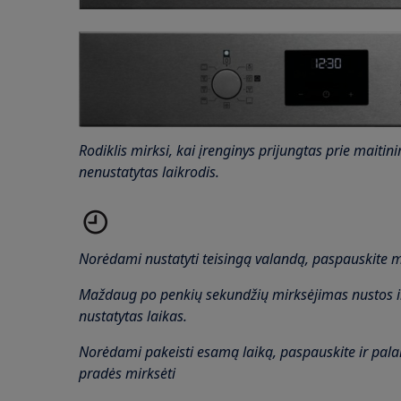
Rodiklis mirksi, kai įrenginys prijungtas prie maiti
nenustatytas laikrodis.
Norėdami nustatyti teisingą valandą, paspauskite
Maždaug po penkių sekundžių mirksėjimas nustos i
nustatytas laikas.
Norėdami pakeisti esamą laiką, paspauskite ir palai
pradės mirksėti