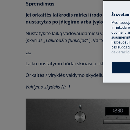
Sprendimas
Jei orkaitės laikrodis mirksi (rodo 00:00 arba 
Ši svetai
nustatytas po įdiegimo arba įvyko elektros e
Mes naudoja
ir rinkodaro
Nustatykite laiką vadovaudamiesi vartotojo vad
duomenų ana
suasmeninti
(skyrius
„Laikrodžio funkcijos“
). Vartotojo vadovą 
Paspaudę „T
paslaugos g
čia
deklaracijo
Laiko nustatymo būdai skiriasi priklausomai nu
Orkaitės / viryklės valdymo skydelių ir laiko nu
Valdymo skydelis Nr. 1