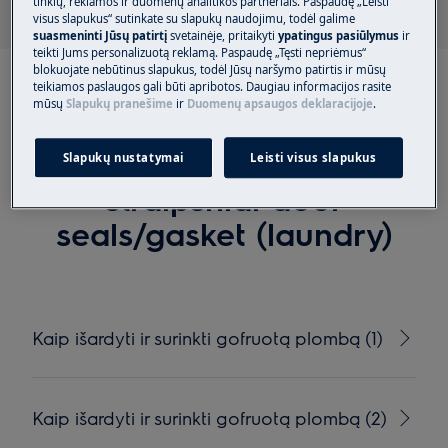
tinklų, reklamos ir duomenų analitikos partneriais. Paspaudę „Leisti
visus slapukus“ sutinkate su slapukų naudojimu, todėl galime
suasmeninti Jūsų patirtį
svetainėje, pritaikyti
ypatingus pasiūlymus
ir
teikti Jums personalizuotą reklamą. Paspaudę „Tęsti nepriėmus“
blokuojate nebūtinus slapukus, todėl Jūsų naršymo patirtis ir mūsų
teikiamos paslaugos gali būti apribotos. Daugiau informacijos rasite
mūsų
Slapukų pranešime
ir
Duomenų apsaugos deklaracijoje
.
Rekomenduojami
Slapukų nustatymai
Leisti visus slapukus
straipsniai door
seals/gasket (laundry)
Kaip išardyti ir surinkti gofruotą plombą (1)
Kaip išardyti ir surinkti gofruotą plombą (2)