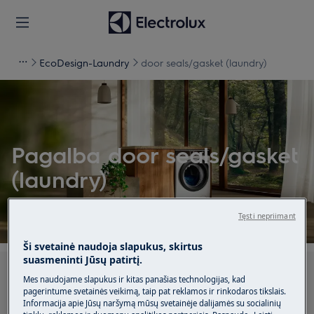
EcoDesign-Laundry
door seals/gasket (laundry)
Pagalba door seals/gasket
(laundry)
Tęsti nepriimant
Ši svetainė naudoja slapukus, skirtus
suasmeninti Jūsų patirtį.
Ieškokite mūsų palaikymo straipsniuose
Mes naudojame slapukus ir kitas panašias technologijas, kad
pagerintume svetainės veikimą, taip pat reklamos ir rinkodaros tikslais.
Informacija apie Jūsų naršymą mūsų svetainėje dalijamės su socialinių