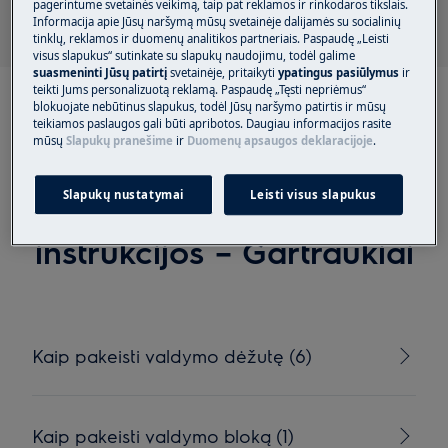
pagerintume svetainės veikimą, taip pat reklamos ir rinkodaros tikslais.
Informacija apie Jūsų naršymą mūsų svetainėje dalijamės su socialinių
tinklų, reklamos ir duomenų analitikos partneriais. Paspaudę „Leisti
visus slapukus“ sutinkate su slapukų naudojimu, todėl galime
suasmeninti Jūsų patirtį
svetainėje, pritaikyti
ypatingus pasiūlymus
ir
teikti Jums personalizuotą reklamą. Paspaudę „Tęsti nepriėmus“
blokuojate nebūtinus slapukus, todėl Jūsų naršymo patirtis ir mūsų
teikiamos paslaugos gali būti apribotos. Daugiau informacijos rasite
mūsų
Slapukų pranešime
ir
Duomenų apsaugos deklaracijoje
.
Rekomenduojami
Slapukų nustatymai
Leisti visus slapukus
straipsniai Remonto
instrukcijos – Gartraukiai
Kaip pakeisti valdymo dėžutę (6)
Kaip pakeisti valdymo bloką (1)