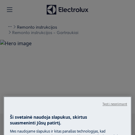
Remonto instrukcijos
Remonto instrukcijos – Gartraukiai
Pagalba Remonto
instrukcijos – Gartraukiai
Tęsti nepriimant
Ši svetainė naudoja slapukus, skirtus
suasmeninti Jūsų patirtį.
Ieškokite mūsų palaikymo straipsniuose
Mes naudojame slapukus ir kitas panašias technologijas, kad