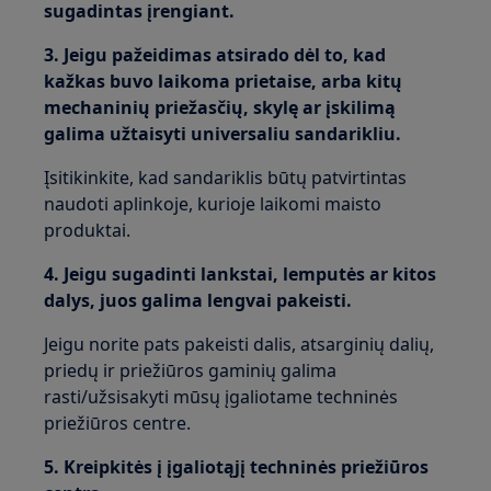
sugadintas įrengiant.
3. Jeigu pažeidimas atsirado dėl to, kad
kažkas buvo laikoma prietaise, arba kitų
mechaninių priežasčių, skylę ar įskilimą
galima užtaisyti universaliu sandarikliu.
Įsitikinkite, kad sandariklis būtų patvirtintas
naudoti aplinkoje, kurioje laikomi maisto
produktai.
4. Jeigu sugadinti lankstai, lemputės ar kitos
dalys, juos galima lengvai pakeisti.
Jeigu norite pats pakeisti dalis, atsarginių dalių,
priedų ir priežiūros gaminių galima
rasti/užsisakyti mūsų įgaliotame techninės
priežiūros centre.
5. Kreipkitės į įgaliotąjį techninės priežiūros