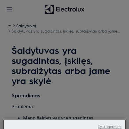
Šaldytuvai
Šaldytuvas yra sugadintas, įskilęs, subraižytas arba jame
yra skylė
Šaldytuvas yra
sugadintas, įskilęs,
subraižytas arba jame
yra skylė
Sprendimas
Problema:
Mano šaldytuvas yra sugadintas
Tęsti nepriimant
Taikoma: