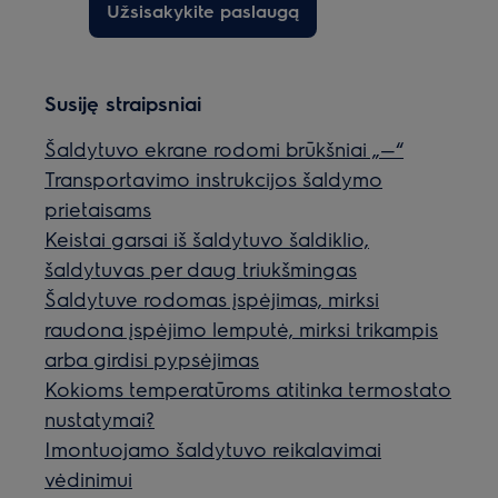
Užsisakykite paslaugą
Susiję straipsniai
Šaldytuvo ekrane rodomi brūkšniai „—“
Transportavimo instrukcijos šaldymo
prietaisams
Keistai garsai iš šaldytuvo šaldiklio,
šaldytuvas per daug triukšmingas
Šaldytuve rodomas įspėjimas, mirksi
raudona įspėjimo lemputė, mirksi trikampis
arba girdisi pypsėjimas
Kokioms temperatūroms atitinka termostato
nustatymai?
Imontuojamo šaldytuvo reikalavimai
vėdinimui