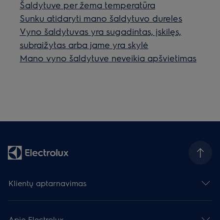
Šaldytuve per žema temperatūra
Sunku atidaryti mano šaldytuvo dureles
Vyno šaldytuvas yra sugadintas, įskilęs,
subraižytas arba jame yra skylė
Mano vyno šaldytuve neveikia apšvietimas
Klientų aptarnavimas
Apie Electrolux