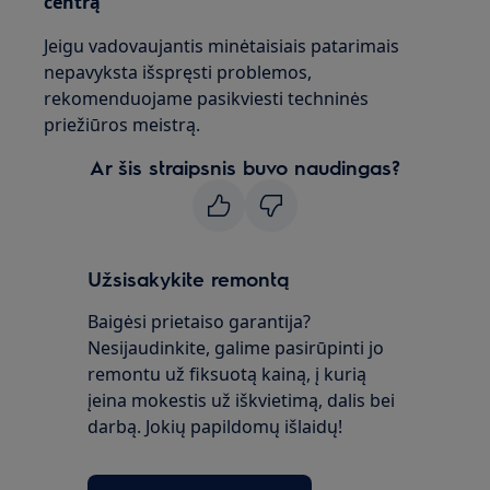
centrą
Jeigu vadovaujantis minėtaisiais patarimais
nepavyksta išspręsti problemos,
rekomenduojame pasikviesti techninės
priežiūros meistrą.
Ar šis straipsnis buvo naudingas?
Užsisakykite remontą
Baigėsi prietaiso garantija?
Nesijaudinkite, galime pasirūpinti jo
remontu už fiksuotą kainą, į kurią
įeina mokestis už iškvietimą, dalis bei
darbą. Jokių papildomų išlaidų!