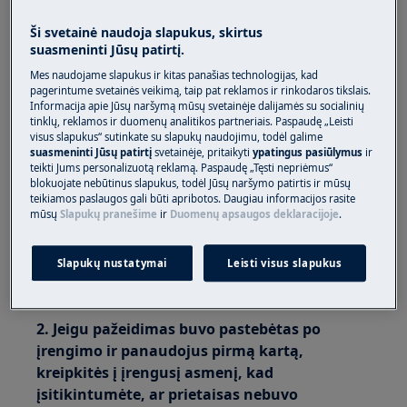
Ši svetainė naudoja slapukus, skirtus
Šaldiklis
suasmeninti Jūsų patirtį.
Šaldytuvas
Šaldiklis
Mes naudojame slapukus ir kitas panašias technologijas, kad
pagerintume svetainės veikimą, taip pat reklamos ir rinkodaros tikslais.
Vyno aušintuvas
Informacija apie Jūsų naršymą mūsų svetainėje dalijamės su socialinių
tinklų, reklamos ir duomenų analitikos partneriais. Paspaudę „Leisti
Sprendimas:
visus slapukus“ sutinkate su slapukų naudojimu, todėl galime
suasmeninti Jūsų patirtį
svetainėje, pritaikyti
ypatingus pasiūlymus
ir
1. Jeigu pažeidimas buvo pastebėtas
teikti Jums personalizuotą reklamą. Paspaudę „Tęsti nepriėmus“
blokuojate nebūtinus slapukus, todėl Jūsų naršymo patirtis ir mūsų
išpakuojant prietaisą, nedelsdami kreipkitės į
teikiamos paslaugos gali būti apribotos. Daugiau informacijos rasite
savo pardavėją ir išsiaiškinkite, ar jis buvo
mūsų
Slapukų pranešime
ir
Duomenų apsaugos deklaracijoje
.
sugadintas pristatymo metu.
Slapukų nustatymai
Leisti visus slapukus
Nebandykite prijungti prietaiso arba juo
naudotis.
2. Jeigu pažeidimas buvo pastebėtas po
įrengimo ir panaudojus pirmą kartą,
kreipkitės į įrengusį asmenį, kad
įsitikintumėte, ar prietaisas nebuvo