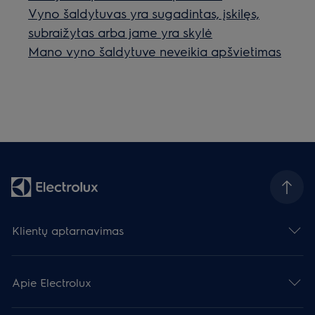
Vyno šaldytuvas yra sugadintas, įskilęs,
subraižytas arba jame yra skylė
Mano vyno šaldytuve neveikia apšvietimas
Klientų aptarnavimas
Apie Electrolux