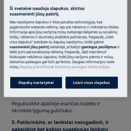
Ši svetainė naudoja slapukus, skirtus
Sprendimas:
suasmeninti Jūsų patirtį.
1. Paspauskite pirštu durelių tarpiklio
Mes naudojame slapukus ir kitas panašias technologijas, kad
pagerintume svetainės veikimą, taip pat reklamos ir rinkodaros tikslais.
kampą, kad atlaisvintumėte siurbimą ir būtų
Informacija apie Jūsų naršymą mūsų svetainėje dalijamės su socialinių
lengviau atidaryti dureles vos tik jas
tinklų, reklamos ir duomenų analitikos partneriais. Paspaudę „Leisti
uždarius.
visus slapukus“ sutinkate su slapukų naudojimu, todėl galime
suasmeninti Jūsų patirtį
svetainėje, pritaikyti
ypatingus pasiūlymus
ir
teikti Jums personalizuotą reklamą. Paspaudę „Tęsti nepriėmus“
2. Palaukite maždaug vieną minutę, prieš vėl
blokuojate nebūtinus slapukus, todėl Jūsų naršymo patirtis ir mūsų
atidarydami dureles, jeigu jos ką tik buvo
teikiamos paslaugos gali būti apribotos. Daugiau informacijos rasite
mūsų
Slapukų pranešime
ir
Duomenų apsaugos deklaracijoje
.
uždarytos
3. Stenkitės netrankyti durelių.
Slapukų nustatymai
Leisti visus slapukus
4. Įsitikinkite, kad prietaisas stovi lygiai.
Reguliuokite apačioje esančias kojeles ir
tikrinkite lygumą gulsčiuku.
5. Patikrinkite, ar lankstai nesugadinti, ir
pakeiskite bet kokias sugedusias lankstų