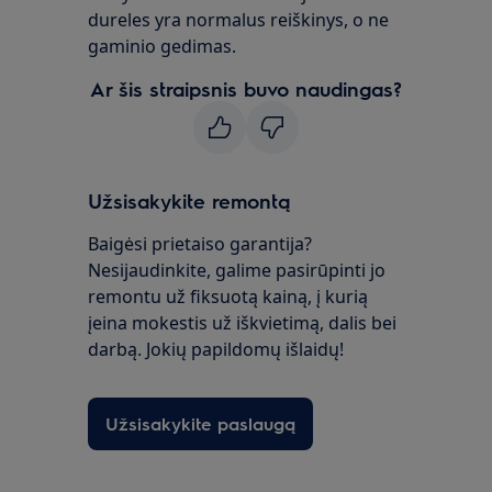
dureles yra normalus reiškinys, o ne
gaminio gedimas.
Ar šis straipsnis buvo naudingas?
Užsisakykite remontą
Baigėsi prietaiso garantija?
Nesijaudinkite, galime pasirūpinti jo
remontu už fiksuotą kainą, į kurią
įeina mokestis už iškvietimą, dalis bei
darbą. Jokių papildomų išlaidų!
Užsisakykite paslaugą