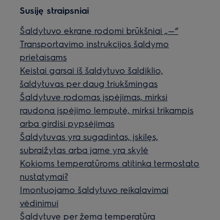
Susiję straipsniai
Šaldytuvo ekrane rodomi brūkšniai „—“
Transportavimo instrukcijos šaldymo
prietaisams
Keistai garsai iš šaldytuvo šaldiklio,
šaldytuvas per daug triukšmingas
Šaldytuve rodomas įspėjimas, mirksi
raudona įspėjimo lemputė, mirksi trikampis
arba girdisi pypsėjimas
Šaldytuvas yra sugadintas, įskilęs,
subraižytas arba jame yra skylė
Kokioms temperatūroms atitinka termostato
nustatymai?
Imontuojamo šaldytuvo reikalavimai
vėdinimui
Šaldytuve per žema temperatūra