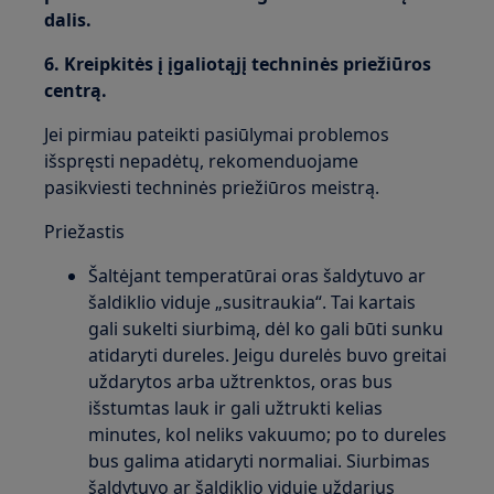
dalis.
6. Kreipkitės į įgaliotąjį techninės priežiūros
centrą.
Jei pirmiau pateikti pasiūlymai problemos
išspręsti nepadėtų, rekomenduojame
pasikviesti techninės priežiūros meistrą.
Priežastis
Šaltėjant temperatūrai oras šaldytuvo ar
šaldiklio viduje „susitraukia“. Tai kartais
gali sukelti siurbimą, dėl ko gali būti sunku
atidaryti dureles. Jeigu durelės buvo greitai
uždarytos arba užtrenktos, oras bus
išstumtas lauk ir gali užtrukti kelias
minutes, kol neliks vakuumo; po to dureles
bus galima atidaryti normaliai. Siurbimas
šaldytuvo ar šaldiklio viduje uždarius