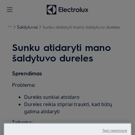
Šaldytuvai
Sunku atidaryti mano šaldytuvo dureles
Sunku atidaryti mano
šaldytuvo dureles
Sprendimas
Problema:
Durelės sunkiai atsidaro
Dureles reikia stipriai traukti, kad būtų
galima atidaryti
Taikoma:
Tęsti nepriimant
Šaldytuvui