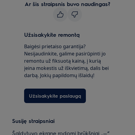
Ar šis straipsnis buvo naudingas?
Užsisakykite remontą
Baigėsi prietaiso garantija?
Nesijaudinkite, galime pasirūpinti jo
remontu už fiksuotą kainą, į kurią
įeina mokestis už iškvietimą, dalis bei
darbą. Jokių papildomų išlaidų!
Užsisakykite paslaugą
Susiję straipsniai
Šaldytuvo ekrane rodomi brūkšniai „—“