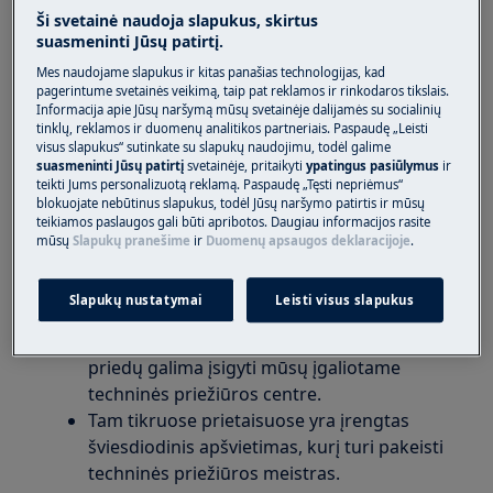
Ši svetainė naudoja slapukus, skirtus
Vertikalus šaldiklis
suasmeninti Jūsų patirtį.
Šaldytuvas
Mes naudojame slapukus ir kitas panašias technologijas, kad
Vyno šaldytuvas
pagerintume svetainės veikimą, taip pat reklamos ir rinkodaros tikslais.
Informacija apie Jūsų naršymą mūsų svetainėje dalijamės su socialinių
Sprendimas:
tinklų, reklamos ir duomenų analitikos partneriais. Paspaudę „Leisti
visus slapukus“ sutinkate su slapukų naudojimu, todėl galime
1. Patikrinkite, ar neperdegė lemputė ir, jeigu
suasmeninti Jūsų patirtį
svetainėje, pritaikyti
ypatingus pasiūlymus
ir
reikia, pakeiskite ją, laikydamiesi naudotojo
teikti Jums personalizuotą reklamą. Paspaudę „Tęsti nepriėmus“
blokuojate nebūtinus slapukus, todėl Jūsų naršymo patirtis ir mūsų
vadove pateiktų nurodymų.
teikiamos paslaugos gali būti apribotos. Daugiau informacijos rasite
mūsų
Slapukų pranešime
ir
Duomenų apsaugos deklaracijoje
.
Naudotojo vadovą galite atsisiųsti .
čia
Slapukų nustatymai
Leisti visus slapukus
Naujų lempučių, priežiūros gaminių ir
priedų galima įsigyti mūsų įgaliotame
techninės priežiūros centre.
Tam tikruose prietaisuose yra įrengtas
šviesdiodinis apšvietimas, kurį turi pakeisti
techninės priežiūros meistras.