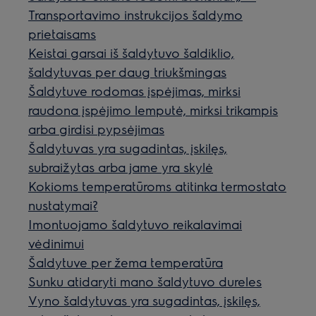
Transportavimo instrukcijos šaldymo
prietaisams
Keistai garsai iš šaldytuvo šaldiklio,
šaldytuvas per daug triukšmingas
Šaldytuve rodomas įspėjimas, mirksi
raudona įspėjimo lemputė, mirksi trikampis
arba girdisi pypsėjimas
Šaldytuvas yra sugadintas, įskilęs,
subraižytas arba jame yra skylė
Kokioms temperatūroms atitinka termostato
nustatymai?
Imontuojamo šaldytuvo reikalavimai
vėdinimui
Šaldytuve per žema temperatūra
Sunku atidaryti mano šaldytuvo dureles
Vyno šaldytuvas yra sugadintas, įskilęs,