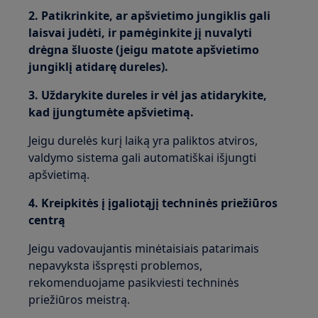
2. Patikrinkite, ar apšvietimo jungiklis gali
laisvai judėti, ir pamėginkite jį nuvalyti
drėgna šluoste (jeigu matote apšvietimo
jungiklį atidarę dureles).
3. Uždarykite dureles ir vėl jas atidarykite,
kad įjungtumėte apšvietimą.
Jeigu durelės kurį laiką yra paliktos atviros,
valdymo sistema gali automatiškai išjungti
apšvietimą.
4. Kreipkitės į įgaliotąjį techninės priežiūros
centrą
Jeigu vadovaujantis minėtaisiais patarimais
nepavyksta išspręsti problemos,
rekomenduojame pasikviesti techninės
priežiūros meistrą.