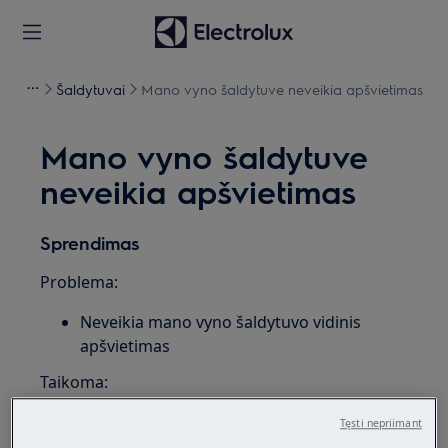
Šaldytuvai
Mano vyno šaldytuve neveikia apšvietimas
Mano vyno šaldytuve
neveikia apšvietimas
Sprendimas
Problema:
Neveikia mano vyno šaldytuvo vidinis
apšvietimas
Taikoma:
Šaldymo dėžė
Tęsti nepriimant
Šaldiklis