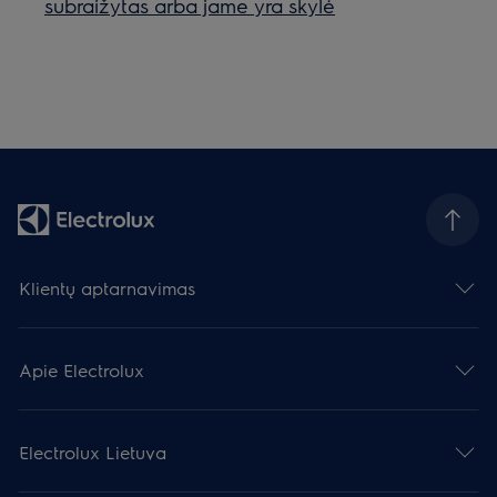
subraižytas arba jame yra skylė
Klientų aptarnavimas
Apie Electrolux
Electrolux Lietuva