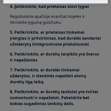
4. Įsitikinkite, kad prietaisas stovi lygiai
Reguliuokite apačioje esančias kojeles ir
tikrinkite lygumą gulsčiuku.
5. Patikrinkite, ar prietaisas tinkamai
įrengtas ir pritvirtintas, kad durelės sandariai
užsidarytų (integruotuose prietaisuose)
6. Patikrinkite, ar durelių tarpiklis yra švarus
ir nepažeistas
7. Patikrinkite, ar durelės tinkamai
uždarytos, ir stenkitės nepalikti atvirų
durelių ilgą laiką
8. Patikrinkite, ar durelių lankstai yra tvirtai
sumontuoti ir nepažeisti. Pakeiskite bet
kokias sugadintas lankstų dalis.