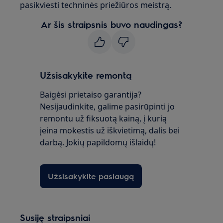
pasikviesti techninės priežiūros meistrą.
Ar šis straipsnis buvo naudingas?
Užsisakykite remontą
Baigėsi prietaiso garantija?
Nesijaudinkite, galime pasirūpinti jo
remontu už fiksuotą kainą, į kurią
įeina mokestis už iškvietimą, dalis bei
darbą. Jokių papildomų išlaidų!
Užsisakykite paslaugą
Susiję straipsniai