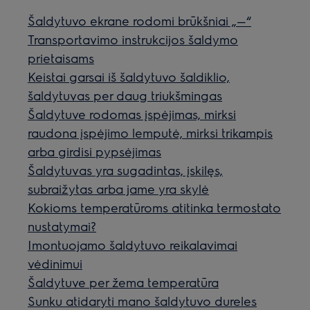
Šaldytuvo ekrane rodomi brūkšniai „—“
Transportavimo instrukcijos šaldymo
prietaisams
Keistai garsai iš šaldytuvo šaldiklio,
šaldytuvas per daug triukšmingas
Šaldytuve rodomas įspėjimas, mirksi
raudona įspėjimo lemputė, mirksi trikampis
arba girdisi pypsėjimas
Šaldytuvas yra sugadintas, įskilęs,
subraižytas arba jame yra skylė
Kokioms temperatūroms atitinka termostato
nustatymai?
Imontuojamo šaldytuvo reikalavimai
vėdinimui
Šaldytuve per žema temperatūra
Sunku atidaryti mano šaldytuvo dureles