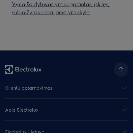
Vyno šaldytuvas yra sugadintas, įskilęs,
subraižytas arba jame yra skylė
Klientų aptarnavimas
Apie Electrolux
Electrolux Lietuva