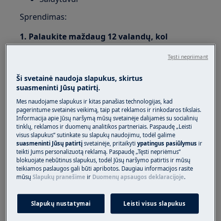
Sprendimas:
1. Palaukite maždaug 12 valandų, kol
prietaisas pasieks tinkamą temperatūrą,
Tęsti nepriimant
jeigu ką tik ją nustatėte
Ši svetainė naudoja slapukus, skirtus
2. Jeigu ką tik į prietaisą įdėjote daug maisto
suasmeninti Jūsų patirtį.
produktų, įspėjimo signalas išsijungs, kai
Mes naudojame slapukus ir kitas panašias technologijas, kad
temperatūra vėl taps normali
pagerintume svetainės veikimą, taip pat reklamos ir rinkodaros tikslais.
Informacija apie Jūsų naršymą mūsų svetainėje dalijamės su socialinių
3. Patikrinkite, ar įjungtas ventiliatorius
tinklų, reklamos ir duomenų analitikos partneriais. Paspaudę „Leisti
prietaiso viduje ir ar jis veikia (jeigu Jūsų
visus slapukus“ sutinkate su slapukų naudojimu, todėl galime
suasmeninti Jūsų patirtį
svetainėje, pritaikyti
ypatingus pasiūlymus
ir
prietaise yra ventiliatorius)
teikti Jums personalizuotą reklamą. Paspaudę „Tęsti nepriėmus“
blokuojate nebūtinus slapukus, todėl Jūsų naršymo patirtis ir mūsų
Ventiliatorių galite patikrinti akimirkai
teikiamos paslaugos gali būti apribotos. Daugiau informacijos rasite
mūsų
Slapukų pranešime
uždarę dureles ir vėl jas atidarę.
ir
Duomenų apsaugos deklaracijoje
.
Tik atidarę dureles, galite girdėti, ar
ventiliatorius veikia ir ar jis ne per greitai
Slapukų nustatymai
Leisti visus slapukus
sustoja.