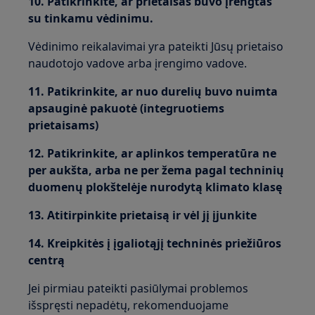
10. Patikrinkite, ar prietaisas buvo įrengtas
su tinkamu vėdinimu.
Vėdinimo reikalavimai yra pateikti Jūsų prietaiso
naudotojo vadove arba įrengimo vadove.
11. Patikrinkite, ar nuo durelių buvo nuimta
apsauginė pakuotė (integruotiems
prietaisams)
12. Patikrinkite, ar aplinkos temperatūra ne
per aukšta, arba ne per žema pagal techninių
duomenų plokštelėje nurodytą klimato klasę
13. Atitirpinkite prietaisą ir vėl jį įjunkite
14. Kreipkitės į įgaliotąjį techninės priežiūros
centrą
Jei pirmiau pateikti pasiūlymai problemos
išspręsti nepadėtų, rekomenduojame